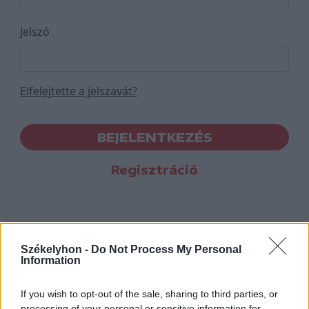
Jelszó
Elfelejtette a jelszavát?
BEJELENTKEZÉS
Regisztráció
Székelyhon -
Do Not Process My Personal
Information
If you wish to opt-out of the sale, sharing to third parties, or
processing of your personal or sensitive information for