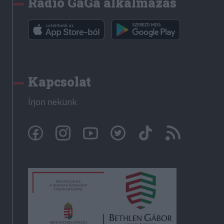
Rádió GaGa alkalmazás
Kapcsolat
Írjon nekünk