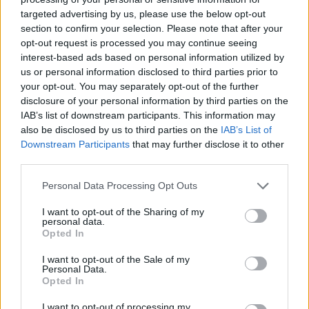
targeted advertising by us, please use the below opt-out
section to confirm your selection. Please note that after your
Hasznos
opt-out request is processed you may continue seeing
interest-based ads based on personal information utilized by
Impresszum
us or personal information disclosed to third parties prior to
your opt-out. You may separately opt-out of the further
Szerzői jogok
disclosure of your personal information by third parties on the
Adatvédelmi tájékoztató
IAB’s list of downstream participants. This information may
Cookie-kezelési tájékoztató
also be disclosed by us to third parties on the
IAB’s List of
Downstream Participants
that may further disclose it to other
Hozzászólási szabályzat
third parties.
Nyomtatott lapjaink archívuma
Székely Hírmondó archívuma
Personal Data Processing Opt Outs
Médiaajánlat
I want to opt-out of the Sharing of my
personal data.
Opted In
Látogatottsági adatok
I want to opt-out of the Sale of my
Personal Data.
Sütibeállítások
Opted In
I want to opt-out of processing my