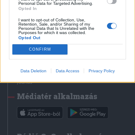
Médiatér
Personal Data for Targeted Advertising.
Opted In
Székely Sport
I want to opt-out of Collection, Use,
Liget
Retention, Sale, and/or Sharing of my
Personal Data that Is Unrelated with the
Krónika
Purposes for which it was collected.
Opted Out
Bihari Napló
Erdélyi Napló
CONFIRM
Főtér
Nőileg
Data Deletion
Data Access
Privacy Policy
Rádió GaGa
Jóállás
Médiatér alkalmazás