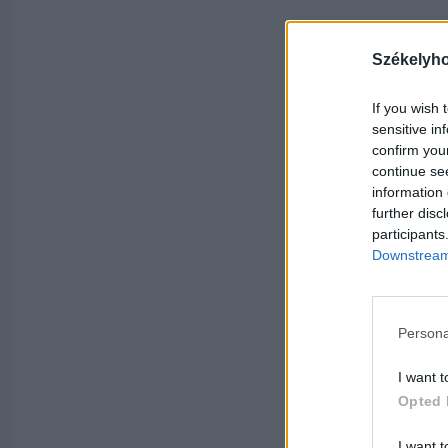
Székelyh
If you wish 
sensitive in
confirm you
continue se
information 
further disc
participants
Downstream 
Persona
I want t
Opted 
I want t