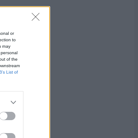
sonal or
ection to
ou may
 personal
out of the
 downstream
B’s List of