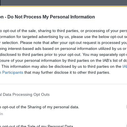
E-mail-cím
on -
Do Not Process My Personal Information
to opt-out of the sale, sharing to third parties, or processing of your per
Jelszó
formation for targeted advertising by us, please use the below opt-out s
r selection. Please note that after your opt-out request is processed y
eing interest-based ads based on personal information utilized by us or
disclosed to third parties prior to your opt-out. You may separately opt-
Elfelejtette a jelszavát?
losure of your personal information by third parties on the IAB’s list of
. This information may also be disclosed by us to third parties on the
IA
Participants
that may further disclose it to other third parties.
BEJELENTKEZÉS
Regisztráció
l Data Processing Opt Outs
o opt-out of the Sharing of my personal data.
In
o opt-out of the Sale of my Personal Data.