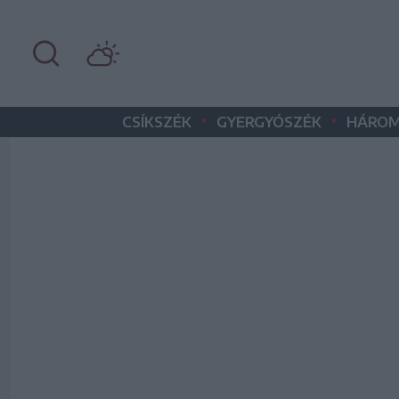
•
•
CSÍKSZÉK
GYERGYÓSZÉK
HÁROM