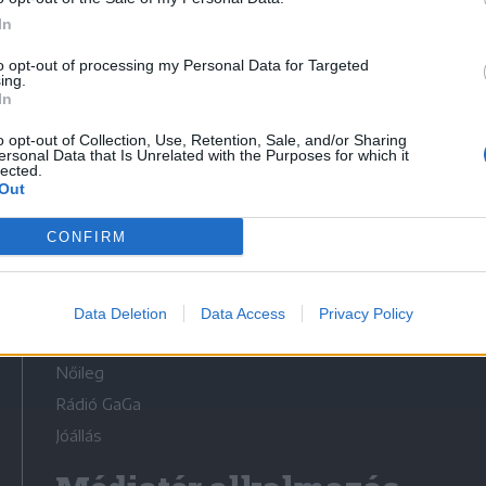
In
to opt-out of processing my Personal Data for Targeted
ing.
In
Médiatér
o opt-out of Collection, Use, Retention, Sale, and/or Sharing
ersonal Data that Is Unrelated with the Purposes for which it
lected.
Székely Sport
Out
Liget
CONFIRM
Krónika
Bihari Napló
Erdélyi Napló
Data Deletion
Data Access
Privacy Policy
Főtér
Nőileg
Rádió GaGa
Jóállás