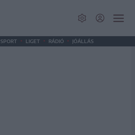
•
•
•
SPORT
LIGET
RÁDIÓ
JÓÁLLÁS