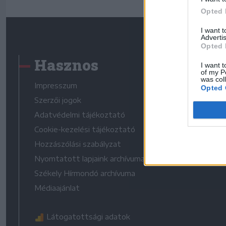
Opted 
I want 
Advertis
Opted 
Hasznos
I want t
of my P
was col
Impresszum
Opted 
Szerzői jogok
Adatvédelmi tájékoztató
Cookie-kezelési tájékoztató
Hozzászólási szabályzat
Nyomtatott lapjaink archívuma
Székely Hírmondó archívuma
Médiaajánlat
Látogatottsági adatok