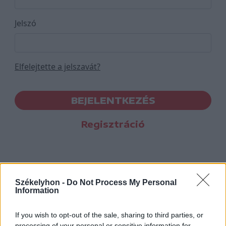
Jelszó
Elfelejtette a jelszavát?
BEJELENTKEZÉS
Regisztráció
Székelyhon -
Do Not Process My Personal
Information
If you wish to opt-out of the sale, sharing to third parties, or
processing of your personal or sensitive information for