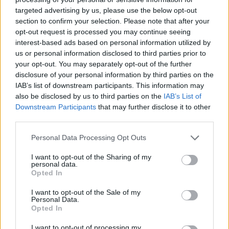
targeted advertising by us, please use the below opt-out
section to confirm your selection. Please note that after your
Hasznos
opt-out request is processed you may continue seeing
interest-based ads based on personal information utilized by
Impresszum
us or personal information disclosed to third parties prior to
your opt-out. You may separately opt-out of the further
Szerzői jogok
disclosure of your personal information by third parties on the
Adatvédelmi tájékoztató
IAB’s list of downstream participants. This information may
Cookie-kezelési tájékoztató
also be disclosed by us to third parties on the
IAB’s List of
Downstream Participants
that may further disclose it to other
Hozzászólási szabályzat
third parties.
Nyomtatott lapjaink archívuma
Székely Hírmondó archívuma
Personal Data Processing Opt Outs
Médiaajánlat
I want to opt-out of the Sharing of my
personal data.
Opted In
Látogatottsági adatok
I want to opt-out of the Sale of my
Personal Data.
Sütibeállítások
Opted In
I want to opt-out of processing my