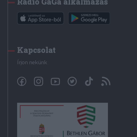
Rádió GaGa alkalmazás
Kapcsolat
Írjon nekünk