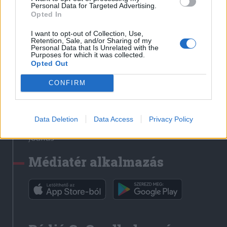
Médiatér
Personal Data for Targeted Advertising.
Opted In
Székely Sport
I want to opt-out of Collection, Use,
Liget
Retention, Sale, and/or Sharing of my
Personal Data that Is Unrelated with the
Krónika
Purposes for which it was collected.
Opted Out
Bihari Napló
Erdélyi Napló
CONFIRM
Főtér
Nőileg
Data Deletion
Data Access
Privacy Policy
Rádió GaGa
Jóállás
Médiatér alkalmazás