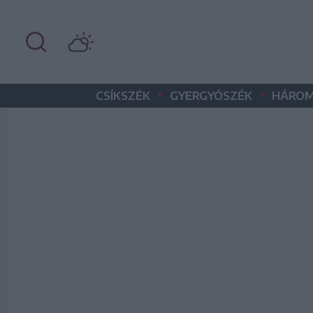
•
•
CSÍKSZÉK
GYERGYÓSZÉK
HÁROM