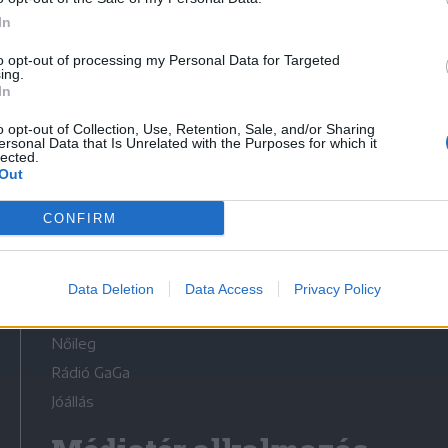
In
to opt-out of processing my Personal Data for Targeted
ing.
In
Médiatér
o opt-out of Collection, Use, Retention, Sale, and/or Sharing
ersonal Data that Is Unrelated with the Purposes for which it
lected.
Székely Sport
Out
Liget
CONFIRM
Krónika
Bihari Napló
Erdélyi Napló
Data Deletion
Data Access
Privacy Policy
Főtér
Nőileg
Rádió GaGa
Jóállás