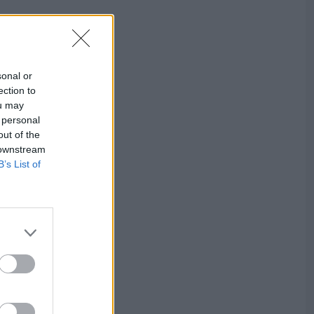
sonal or
ection to
ou may
 personal
out of the
 downstream
B’s List of