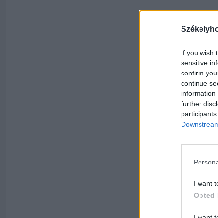
Székelyh
If you wish 
sensitive in
confirm you
continue se
information 
further disc
participants
Downstream 
Persona
I want t
Opted 
I want t