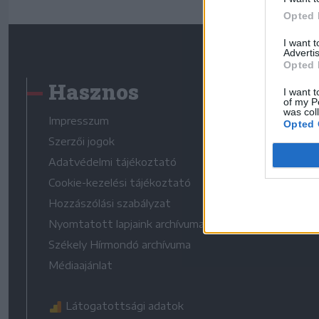
Opted 
I want 
Advertis
Opted 
Hasznos
I want t
of my P
was col
Impresszum
Opted 
Szerzői jogok
Adatvédelmi tájékoztató
Cookie-kezelési tájékoztató
Hozzászólási szabályzat
Nyomtatott lapjaink archívuma
Székely Hírmondó archívuma
Médiaajánlat
Látogatottsági adatok