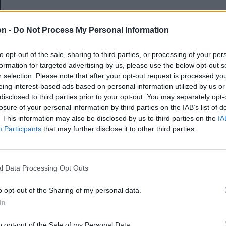
E-mail-cím
on -
Do Not Process My Personal Information
to opt-out of the sale, sharing to third parties, or processing of your per
Jelszó
formation for targeted advertising by us, please use the below opt-out s
r selection. Please note that after your opt-out request is processed y
eing interest-based ads based on personal information utilized by us or
disclosed to third parties prior to your opt-out. You may separately opt-
Elfelejtette a jelszavát?
losure of your personal information by third parties on the IAB’s list of
. This information may also be disclosed by us to third parties on the
IA
Participants
that may further disclose it to other third parties.
BEJELENTKEZÉS
Regisztráció
l Data Processing Opt Outs
o opt-out of the Sharing of my personal data.
In
o opt-out of the Sale of my Personal Data.