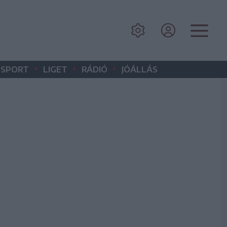
•
•
•
SPORT
LIGET
RÁDIÓ
JÓÁLLÁS