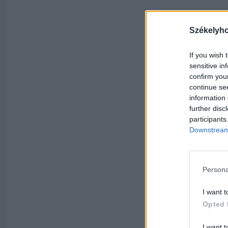
Székelyh
If you wish 
sensitive in
confirm you
continue se
information 
further disc
participants
Downstream 
Persona
I want t
Opted 
I want t