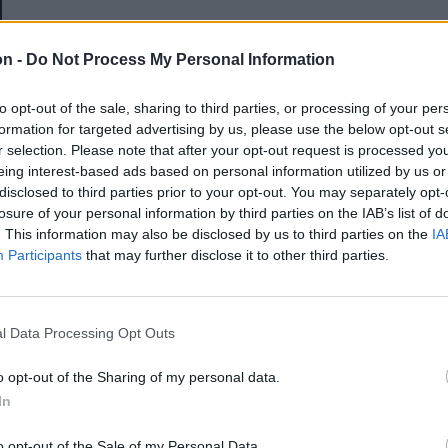
E-mail-cím
on -
Do Not Process My Personal Information
to opt-out of the sale, sharing to third parties, or processing of your per
Jelszó
formation for targeted advertising by us, please use the below opt-out s
r selection. Please note that after your opt-out request is processed y
eing interest-based ads based on personal information utilized by us or
disclosed to third parties prior to your opt-out. You may separately opt-
Elfelejtette a jelszavát?
losure of your personal information by third parties on the IAB’s list of
. This information may also be disclosed by us to third parties on the
IA
Participants
that may further disclose it to other third parties.
BEJELENTKEZÉS
Regisztráció
l Data Processing Opt Outs
o opt-out of the Sharing of my personal data.
In
o opt-out of the Sale of my Personal Data.