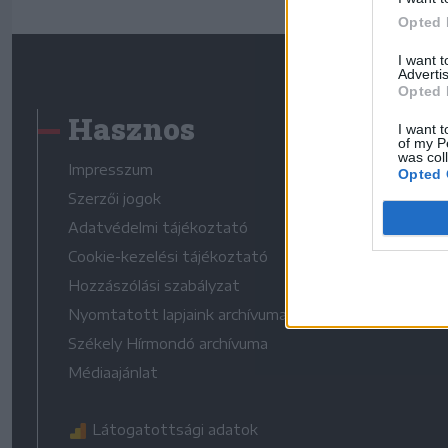
Opted 
I want 
Advertis
Opted 
Hasznos
I want t
of my P
was col
Impresszum
Opted 
Szerzői jogok
Adatvédelmi tájékoztató
Cookie-kezelési tájékoztató
Hozzászólási szabályzat
Nyomtatott lapjaink archívuma
Székely Hírmondó archívuma
Médiaajánlat
Látogatottsági adatok