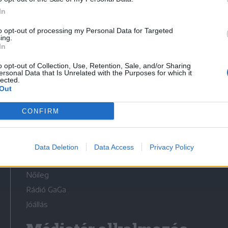
In
to opt-out of processing my Personal Data for Targeted
ing.
In
Médiatér
o opt-out of Collection, Use, Retention, Sale, and/or Sharing
ersonal Data that Is Unrelated with the Purposes for which it
lected.
Székely Sport
Out
Liget
CONFIRM
Krónika
Bihari Napló
Erdélyi Napló
Data Deletion
Data Access
Privacy Policy
Főtér
Nőileg
Rádió GaGa
Jóállás