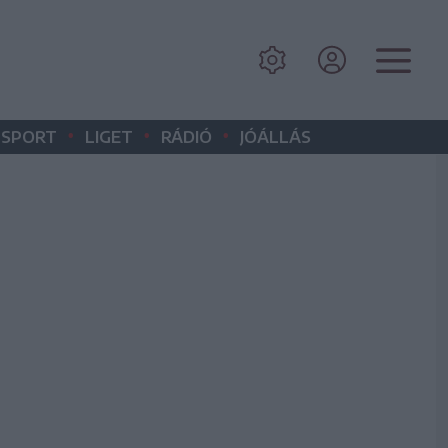
•
•
•
SPORT
LIGET
RÁDIÓ
JÓÁLLÁS