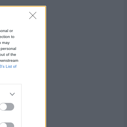
sonal or
ection to
ou may
 personal
out of the
 downstream
B’s List of