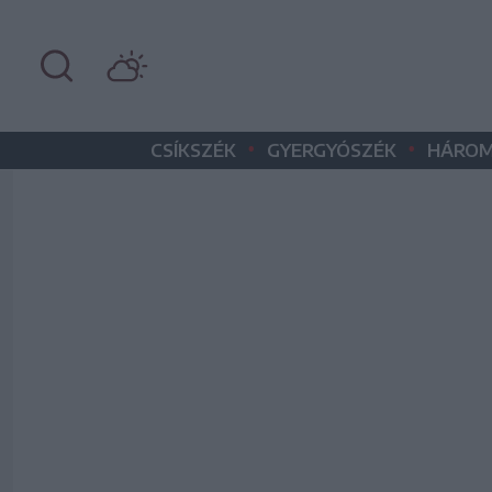
•
•
CSÍKSZÉK
GYERGYÓSZÉK
HÁROM