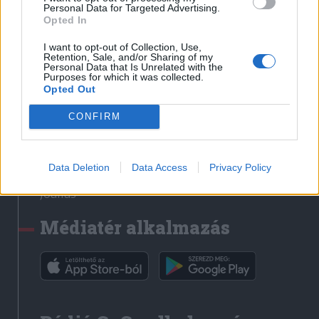
Médiatér
Personal Data for Targeted Advertising.
Opted In
Székely Sport
I want to opt-out of Collection, Use,
Liget
Retention, Sale, and/or Sharing of my
Personal Data that Is Unrelated with the
Krónika
Purposes for which it was collected.
Opted Out
Bihari Napló
Erdélyi Napló
CONFIRM
Főtér
Nőileg
Data Deletion
Data Access
Privacy Policy
Rádió GaGa
Jóállás
Médiatér alkalmazás