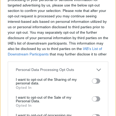
targeted advertising by us, please use the below opt-out
section to confirm your selection. Please note that after your
Hasznos
opt-out request is processed you may continue seeing
interest-based ads based on personal information utilized by
Impresszum
us or personal information disclosed to third parties prior to
your opt-out. You may separately opt-out of the further
Szerzői jogok
disclosure of your personal information by third parties on the
Adatvédelmi tájékoztató
IAB’s list of downstream participants. This information may
Cookie-kezelési tájékoztató
also be disclosed by us to third parties on the
IAB’s List of
Downstream Participants
that may further disclose it to other
Hozzászólási szabályzat
third parties.
Nyomtatott lapjaink archívuma
Székely Hírmondó archívuma
Personal Data Processing Opt Outs
Médiaajánlat
I want to opt-out of the Sharing of my
personal data.
Opted In
Látogatottsági adatok
I want to opt-out of the Sale of my
Personal Data.
Sütibeállítások
Opted In
I want to opt-out of processing my