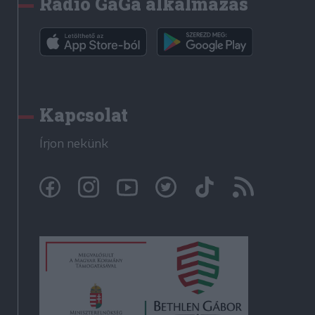
Rádió GaGa alkalmazás
Kapcsolat
Írjon nekünk