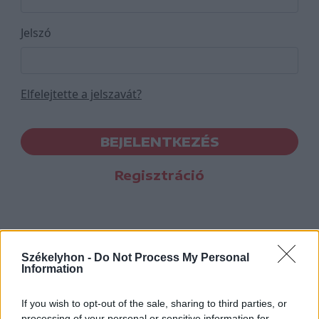
Jelszó
Elfelejtette a jelszavát?
BEJELENTKEZÉS
Regisztráció
Székelyhon -
Do Not Process My Personal
Information
If you wish to opt-out of the sale, sharing to third parties, or
processing of your personal or sensitive information for