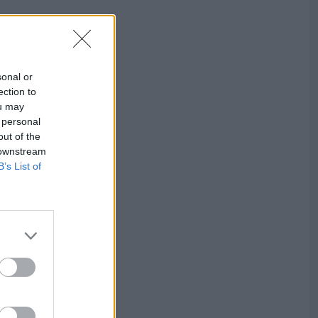
sonal or
ection to
ou may
 personal
out of the
 downstream
B’s List of