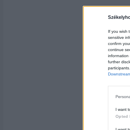
Székelyh
If you wish 
sensitive in
confirm you
continue se
information 
further disc
participants
Downstream 
Persona
I want t
Opted 
I want t