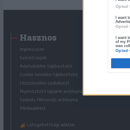
Opted 
I want 
Advertis
Opted 
Hasznos
I want t
of my P
was col
Impresszum
Opted 
Szerzői jogok
Adatvédelmi tájékoztató
Cookie-kezelési tájékoztató
Hozzászólási szabályzat
Nyomtatott lapjaink archívuma
Székely Hírmondó archívuma
Médiaajánlat
Látogatottsági adatok