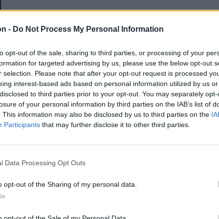
E-mail-cím
on -
Do Not Process My Personal Information
to opt-out of the sale, sharing to third parties, or processing of your per
Jelszó
formation for targeted advertising by us, please use the below opt-out s
r selection. Please note that after your opt-out request is processed y
eing interest-based ads based on personal information utilized by us or
disclosed to third parties prior to your opt-out. You may separately opt-
Elfelejtette a jelszavát?
losure of your personal information by third parties on the IAB’s list of
. This information may also be disclosed by us to third parties on the
IA
Participants
that may further disclose it to other third parties.
BEJELENTKEZÉS
Regisztráció
l Data Processing Opt Outs
o opt-out of the Sharing of my personal data.
In
o opt-out of the Sale of my Personal Data.