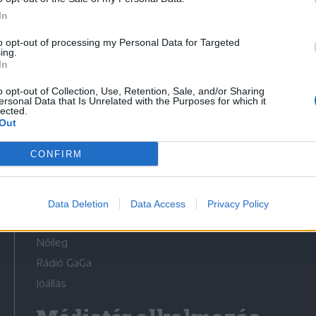
In
to opt-out of processing my Personal Data for Targeted
ing.
In
Médiatér
o opt-out of Collection, Use, Retention, Sale, and/or Sharing
ersonal Data that Is Unrelated with the Purposes for which it
lected.
Székely Sport
Out
Liget
CONFIRM
Krónika
Bihari Napló
Erdélyi Napló
Data Deletion
Data Access
Privacy Policy
Főtér
Nőileg
Rádió GaGa
Jóállás