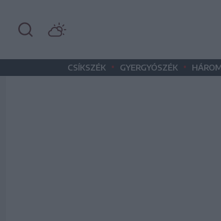
•
•
CSÍKSZÉK
GYERGYÓSZÉK
HÁROM