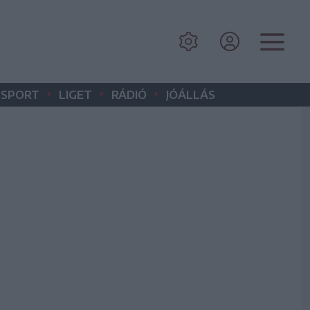
•
•
•
SPORT
LIGET
RÁDIÓ
JÓÁLLÁS