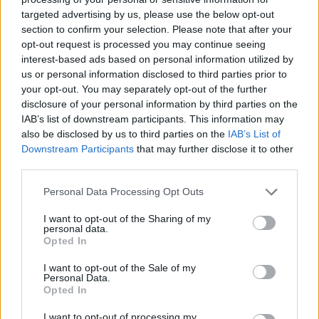
targeted advertising by us, please use the below opt-out
section to confirm your selection. Please note that after your
Hasznos
opt-out request is processed you may continue seeing
interest-based ads based on personal information utilized by
Impresszum
us or personal information disclosed to third parties prior to
your opt-out. You may separately opt-out of the further
Szerzői jogok
disclosure of your personal information by third parties on the
Adatvédelmi tájékoztató
IAB’s list of downstream participants. This information may
Cookie-kezelési tájékoztató
also be disclosed by us to third parties on the
IAB’s List of
Downstream Participants
that may further disclose it to other
Hozzászólási szabályzat
third parties.
Nyomtatott lapjaink archívuma
Székely Hírmondó archívuma
Personal Data Processing Opt Outs
Médiaajánlat
I want to opt-out of the Sharing of my
personal data.
Opted In
Látogatottsági adatok
I want to opt-out of the Sale of my
Personal Data.
Sütibeállítások
Opted In
I want to opt-out of processing my