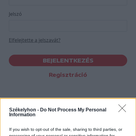
Jelszó
Elfelejtette a jelszavát?
BEJELENTKEZÉS
Regisztráció
Székelyhon -
Do Not Process My Personal
Information
If you wish to opt-out of the sale, sharing to third parties, or
processing of your personal or sensitive information for