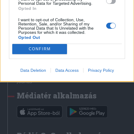
Médiatér
Personal Data for Targeted Advertising.
Opted In
Székely Sport
I want to opt-out of Collection, Use,
Liget
Retention, Sale, and/or Sharing of my
Personal Data that Is Unrelated with the
Krónika
Purposes for which it was collected.
Opted Out
Bihari Napló
Erdélyi Napló
CONFIRM
Főtér
Nőileg
Data Deletion
Data Access
Privacy Policy
Rádió GaGa
Jóállás
Médiatér alkalmazás