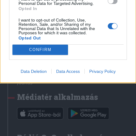
Médiatér
Personal Data for Targeted Advertising.
Opted In
Székely Sport
I want to opt-out of Collection, Use,
Liget
Retention, Sale, and/or Sharing of my
Personal Data that Is Unrelated with the
Krónika
Purposes for which it was collected.
Opted Out
Bihari Napló
Erdélyi Napló
CONFIRM
Főtér
Nőileg
Data Deletion
Data Access
Privacy Policy
Rádió GaGa
Jóállás
Médiatér alkalmazás