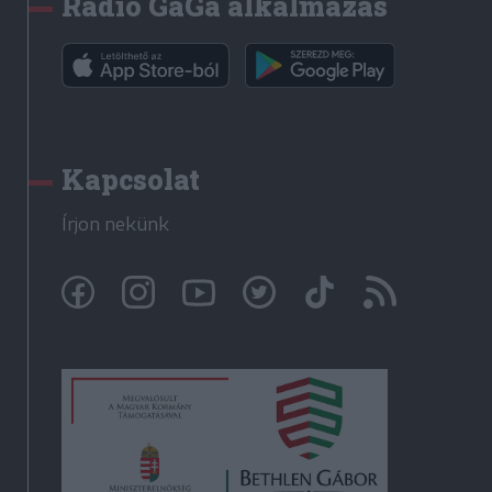
Rádió GaGa alkalmazás
Kapcsolat
Írjon nekünk