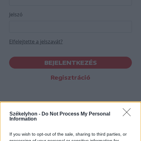
Jelszó
Elfelejtette a jelszavát?
BEJELENTKEZÉS
Regisztráció
Székelyhon -
Do Not Process My Personal
Information
If you wish to opt-out of the sale, sharing to third parties, or
processing of your personal or sensitive information for