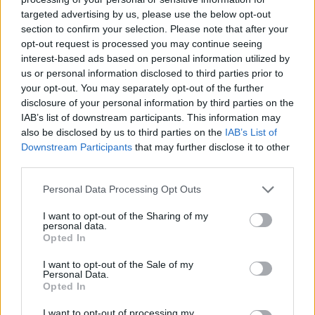
targeted advertising by us, please use the below opt-out
section to confirm your selection. Please note that after your
Hasznos
opt-out request is processed you may continue seeing
interest-based ads based on personal information utilized by
Impresszum
us or personal information disclosed to third parties prior to
your opt-out. You may separately opt-out of the further
Szerzői jogok
disclosure of your personal information by third parties on the
Adatvédelmi tájékoztató
IAB’s list of downstream participants. This information may
Cookie-kezelési tájékoztató
also be disclosed by us to third parties on the
IAB’s List of
Downstream Participants
that may further disclose it to other
Hozzászólási szabályzat
third parties.
Nyomtatott lapjaink archívuma
Székely Hírmondó archívuma
Personal Data Processing Opt Outs
Médiaajánlat
I want to opt-out of the Sharing of my
personal data.
Opted In
Látogatottsági adatok
I want to opt-out of the Sale of my
Personal Data.
Sütibeállítások
Opted In
I want to opt-out of processing my