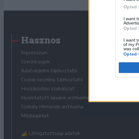
Opted 
I want 
Advertis
Opted 
Hasznos
I want t
of my P
was col
Impresszum
Opted 
Szerzői jogok
Adatvédelmi tájékoztató
Cookie-kezelési tájékoztató
Hozzászólási szabályzat
Nyomtatott lapjaink archívuma
Székely Hírmondó archívuma
Médiaajánlat
Látogatottsági adatok