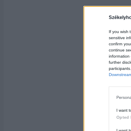
Székelyh
If you wish 
sensitive in
confirm you
continue se
information 
further disc
participants
Downstream 
Persona
I want t
Opted 
I want t