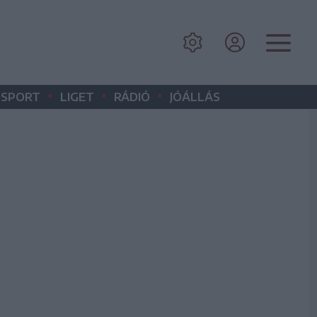
•
•
•
SPORT
LIGET
RÁDIÓ
JÓÁLLÁS