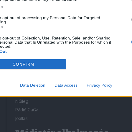
In
to opt-out of processing my Personal Data for Targeted
ing.
In
Médiatér
o opt-out of Collection, Use, Retention, Sale, and/or Sharing
ersonal Data that Is Unrelated with the Purposes for which it
lected.
Székely Sport
Out
Liget
CONFIRM
Krónika
Bihari Napló
Erdélyi Napló
Data Deletion
Data Access
Privacy Policy
Főtér
Nőileg
Rádió GaGa
Jóállás