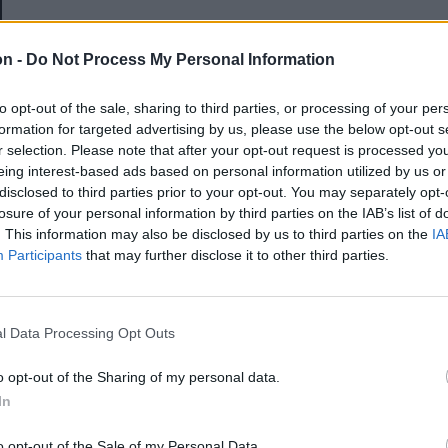
E-mail-cím
on -
Do Not Process My Personal Information
to opt-out of the sale, sharing to third parties, or processing of your per
Jelszó
formation for targeted advertising by us, please use the below opt-out s
r selection. Please note that after your opt-out request is processed y
eing interest-based ads based on personal information utilized by us or
disclosed to third parties prior to your opt-out. You may separately opt-
Elfelejtette a jelszavát?
losure of your personal information by third parties on the IAB’s list of
. This information may also be disclosed by us to third parties on the
IA
Participants
that may further disclose it to other third parties.
BEJELENTKEZÉS
Regisztráció
l Data Processing Opt Outs
o opt-out of the Sharing of my personal data.
In
o opt-out of the Sale of my Personal Data.