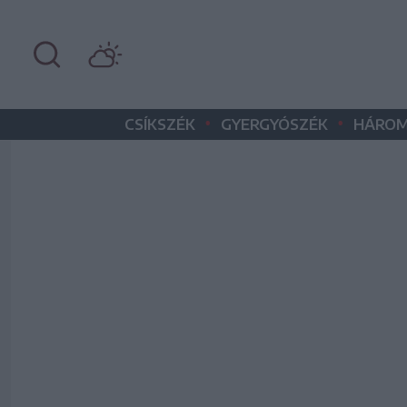
•
•
CSÍKSZÉK
GYERGYÓSZÉK
HÁROM