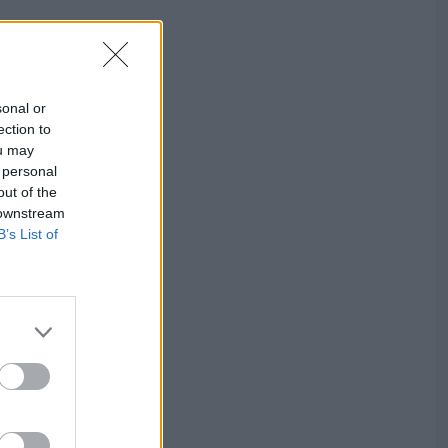
sonal or
ection to
ou may
 personal
out of the
 downstream
B’s List of