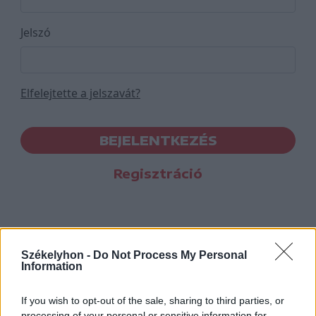
Jelszó
Elfelejtette a jelszavát?
BEJELENTKEZÉS
Regisztráció
Székelyhon -
Do Not Process My Personal
Information
If you wish to opt-out of the sale, sharing to third parties, or
processing of your personal or sensitive information for