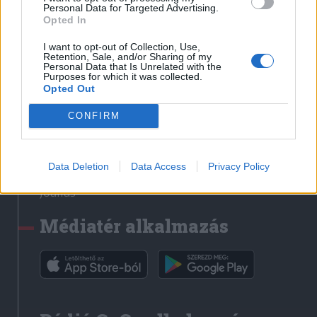
Médiatér
Personal Data for Targeted Advertising.
Opted In
Székely Sport
I want to opt-out of Collection, Use,
Liget
Retention, Sale, and/or Sharing of my
Personal Data that Is Unrelated with the
Krónika
Purposes for which it was collected.
Opted Out
Bihari Napló
Erdélyi Napló
CONFIRM
Főtér
Nőileg
Data Deletion
Data Access
Privacy Policy
Rádió GaGa
Jóállás
Médiatér alkalmazás