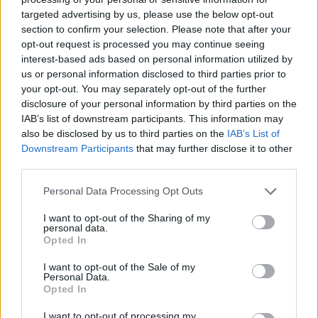
targeted advertising by us, please use the below opt-out
section to confirm your selection. Please note that after your
Hasznos
opt-out request is processed you may continue seeing
interest-based ads based on personal information utilized by
Impresszum
us or personal information disclosed to third parties prior to
your opt-out. You may separately opt-out of the further
Szerzői jogok
disclosure of your personal information by third parties on the
Adatvédelmi tájékoztató
IAB’s list of downstream participants. This information may
Cookie-kezelési tájékoztató
also be disclosed by us to third parties on the
IAB’s List of
Downstream Participants
that may further disclose it to other
Hozzászólási szabályzat
third parties.
Nyomtatott lapjaink archívuma
Székely Hírmondó archívuma
Personal Data Processing Opt Outs
Médiaajánlat
I want to opt-out of the Sharing of my
personal data.
Opted In
Látogatottsági adatok
I want to opt-out of the Sale of my
Personal Data.
Sütibeállítások
Opted In
I want to opt-out of processing my