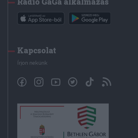
Rádió GaGa alkalmazás
Kapcsolat
Írjon nekünk