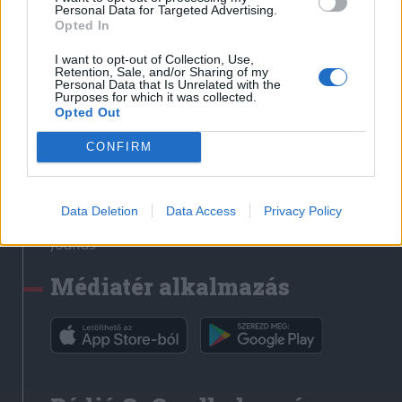
Médiatér
Personal Data for Targeted Advertising.
Opted In
Székely Sport
I want to opt-out of Collection, Use,
Liget
Retention, Sale, and/or Sharing of my
Personal Data that Is Unrelated with the
Krónika
Purposes for which it was collected.
Opted Out
Bihari Napló
Erdélyi Napló
CONFIRM
Főtér
Nőileg
Data Deletion
Data Access
Privacy Policy
Rádió GaGa
Jóállás
Médiatér alkalmazás