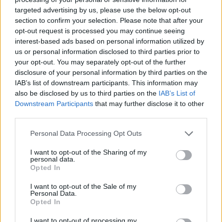
targeted advertising by us, please use the below opt-out
section to confirm your selection. Please note that after your
Hasznos
opt-out request is processed you may continue seeing
interest-based ads based on personal information utilized by
Impresszum
us or personal information disclosed to third parties prior to
your opt-out. You may separately opt-out of the further
Szerzői jogok
disclosure of your personal information by third parties on the
Adatvédelmi tájékoztató
IAB’s list of downstream participants. This information may
Cookie-kezelési tájékoztató
also be disclosed by us to third parties on the
IAB’s List of
Downstream Participants
that may further disclose it to other
Hozzászólási szabályzat
third parties.
Nyomtatott lapjaink archívuma
Székely Hírmondó archívuma
Personal Data Processing Opt Outs
Médiaajánlat
I want to opt-out of the Sharing of my
personal data.
Opted In
Látogatottsági adatok
I want to opt-out of the Sale of my
Personal Data.
Sütibeállítások
Opted In
I want to opt-out of processing my