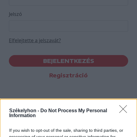
Jelszó
Elfelejtette a jelszavát?
BEJELENTKEZÉS
Regisztráció
Székelyhon -
Do Not Process My Personal
Information
If you wish to opt-out of the sale, sharing to third parties, or
processing of your personal or sensitive information for