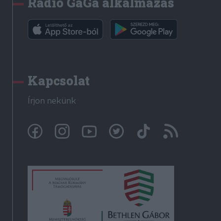
Rádió GaGa alkalmazás
Kapcsolat
Írjon nekünk