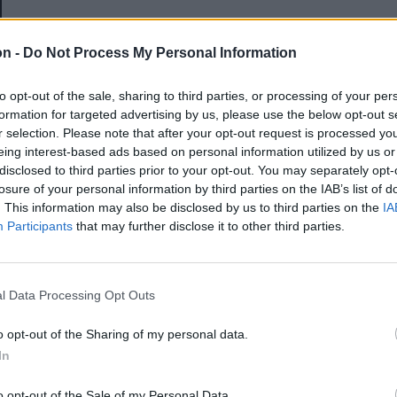
E-mail-cím
on -
Do Not Process My Personal Information
to opt-out of the sale, sharing to third parties, or processing of your per
Jelszó
formation for targeted advertising by us, please use the below opt-out s
r selection. Please note that after your opt-out request is processed y
eing interest-based ads based on personal information utilized by us or
disclosed to third parties prior to your opt-out. You may separately opt-
Elfelejtette a jelszavát?
losure of your personal information by third parties on the IAB’s list of
. This information may also be disclosed by us to third parties on the
IA
Participants
that may further disclose it to other third parties.
BEJELENTKEZÉS
Regisztráció
l Data Processing Opt Outs
o opt-out of the Sharing of my personal data.
In
o opt-out of the Sale of my Personal Data.