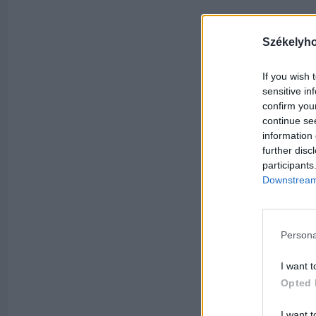
Székelyh
If you wish 
sensitive in
confirm you
continue se
information 
further disc
participants
Downstream 
Persona
I want t
Opted 
I want t