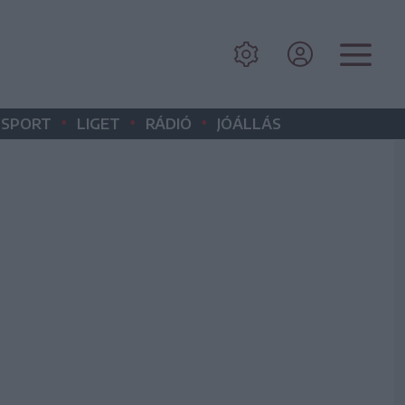
•
•
•
SPORT
LIGET
RÁDIÓ
JÓÁLLÁS