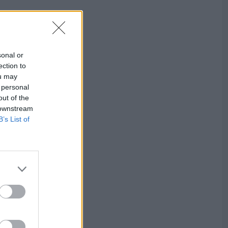
sonal or
ection to
ou may
 personal
out of the
 downstream
B’s List of