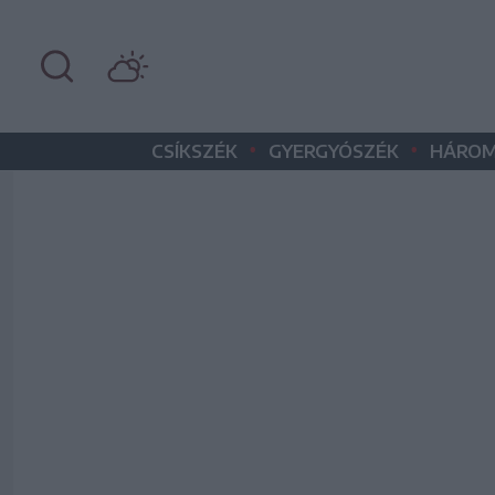
•
•
CSÍKSZÉK
GYERGYÓSZÉK
HÁROM