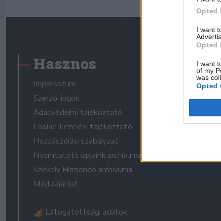
Opted 
I want 
Advertis
Opted 
Hasznos
I want t
of my P
was col
Impresszum
Opted 
Szerzői jogok
Adatvédelmi tájékoztató
Cookie-kezelési tájékoztató
Hozzászólási szabályzat
Nyomtatott lapjaink archívuma
Székely Hírmondó archívuma
Médiaajánlat
Látogatottsági adatok