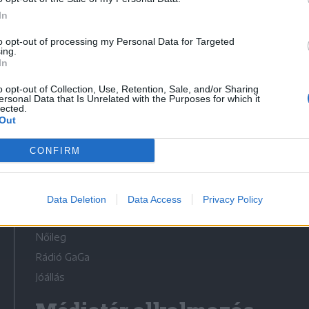
In
to opt-out of processing my Personal Data for Targeted
ing.
In
Médiatér
o opt-out of Collection, Use, Retention, Sale, and/or Sharing
ersonal Data that Is Unrelated with the Purposes for which it
lected.
Székely Sport
Out
Liget
CONFIRM
Krónika
Bihari Napló
Erdélyi Napló
Data Deletion
Data Access
Privacy Policy
Főtér
Nőileg
Rádió GaGa
Jóállás