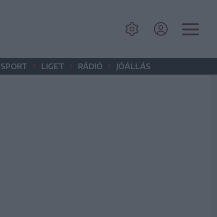
•
•
•
SPORT
LIGET
RÁDIÓ
JÓÁLLÁS