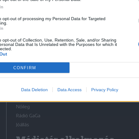
In
to opt-out of processing my Personal Data for Targeted
ing.
In
Médiatér
o opt-out of Collection, Use, Retention, Sale, and/or Sharing
ersonal Data that Is Unrelated with the Purposes for which it
lected.
Székely Sport
Out
Liget
CONFIRM
Krónika
Bihari Napló
Erdélyi Napló
Data Deletion
Data Access
Privacy Policy
Főtér
Nőileg
Rádió GaGa
Jóállás