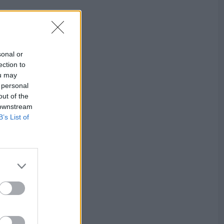
sonal or
ection to
ou may
 personal
out of the
 downstream
B’s List of