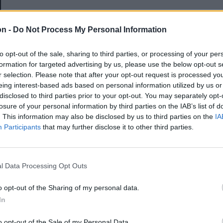
E-mail-cím
on -
Do Not Process My Personal Information
to opt-out of the sale, sharing to third parties, or processing of your per
Jelszó
formation for targeted advertising by us, please use the below opt-out s
r selection. Please note that after your opt-out request is processed y
eing interest-based ads based on personal information utilized by us or
disclosed to third parties prior to your opt-out. You may separately opt-
Elfelejtette a jelszavát?
losure of your personal information by third parties on the IAB’s list of
. This information may also be disclosed by us to third parties on the
IA
Participants
that may further disclose it to other third parties.
BEJELENTKEZÉS
Regisztráció
l Data Processing Opt Outs
o opt-out of the Sharing of my personal data.
In
o opt-out of the Sale of my Personal Data.