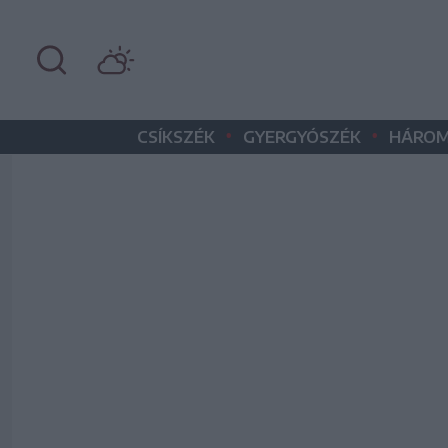
•
•
CSÍKSZÉK
GYERGYÓSZÉK
HÁROM