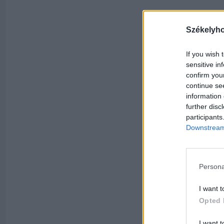
Székelyh
If you wish 
sensitive in
confirm you
continue se
information 
further disc
participants
Downstream 
Persona
I want t
Opted 
I want t