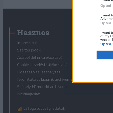
Opted 
I want 
Advertis
Opted 
Hasznos
I want t
of my P
was col
Impresszum
Opted 
Szerzői jogok
Adatvédelmi tájékoztató
Cookie-kezelési tájékoztató
Hozzászólási szabályzat
Nyomtatott lapjaink archívuma
Székely Hírmondó archívuma
Médiaajánlat
Látogatottsági adatok