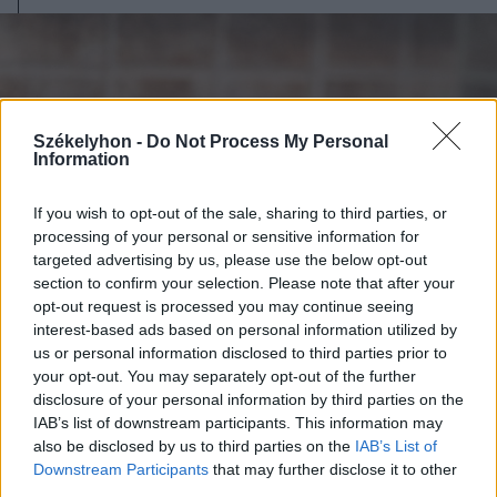
Székelyhon -
Do Not Process My Personal
Information
If you wish to opt-out of the sale, sharing to third parties, or
processing of your personal or sensitive information for
targeted advertising by us, please use the below opt-out
section to confirm your selection. Please note that after your
opt-out request is processed you may continue seeing
interest-based ads based on personal information utilized by
us or personal information disclosed to third parties prior to
your opt-out. You may separately opt-out of the further
2026. augusztus 08., szombat
disclosure of your personal information by third parties on the
Tizenegy település maradhat víz
IAB’s list of downstream participants. This information may
nélkül Udvarhelyszéken
also be disclosed by us to third parties on the
IAB’s List of
Downstream Participants
that may further disclose it to other
third parties.