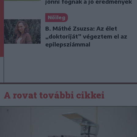
jönni fognak a jó eredmények
Nőileg
B. Máthé Zsuzsa: Az élet
„doktoriját” végeztem el az
epilepsziámmal
A rovat további cikkei