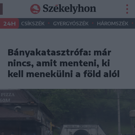
•
•
•
24H
CSÍKSZÉK
GYERGYÓSZÉK
HÁROMSZÉK
Bányakatasztrófa: már
nincs, amit menteni, ki
kell menekülni a föld alól