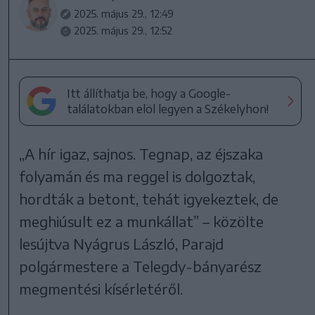
2025. május 29., 12:49
2025. május 29., 12:52
Itt állíthatja be, hogy a Google-
találatokban elöl legyen a Székelyhon!
„A hír igaz, sajnos. Tegnap, az éjszaka
folyamán és ma reggel is dolgoztak,
hordták a betont, tehát igyekeztek, de
meghiúsult ez a munkállat” – közölte
lesújtva Nyágrus László, Parajd
polgármestere a Telegdy-bányarész
megmentési kísérletéről.