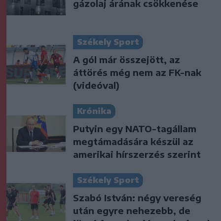
gázolaj árának csökkenése
Székely Sport
A gól már összejött, az
áttörés még nem az FK-nak
(videóval)
Krónika
Putyin egy NATO-tagállam
megtámadására készül az
amerikai hírszerzés szerint
Székely Sport
Szabó István: négy vereség
után egyre nehezebb, de