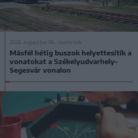
2026. augusztus 06., csütörtök
Másfél hétig buszok helyettesítik a
vonatokat a Székelyudvarhely–
Segesvár vonalon