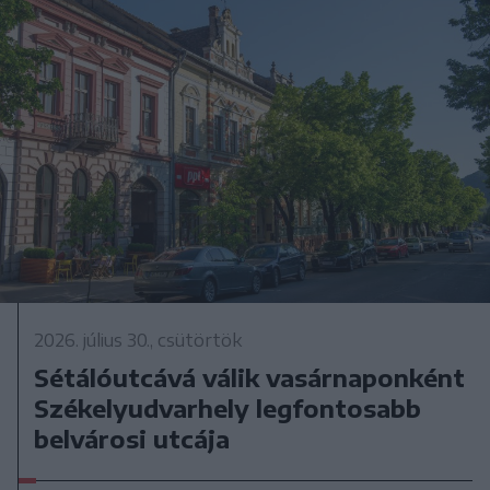
2026. július 30., csütörtök
Sétálóutcává válik vasárnaponként
Székelyudvarhely legfontosabb
belvárosi utcája