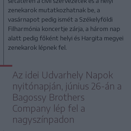
sétatéren a civil szervezetek és a helyi
zenekarok mutatkozhatnak be, a
vasárnapot pedig ismét a Székelyföldi
Filharmónia koncertje zárja, a három nap
alatt pedig főként helyi és Hargita megyei
zenekarok lépnek fel.
Az idei Udvarhely Napok
nyitónapján, június 26-án a
Bagossy Brothers
Company lép fel a
nagyszínpadon