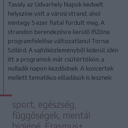
Tavaly az Udvarhely Napok kedvelt
helyszíne volt a városi strand, ahol
mintegy 5 ezer fiatal fordult meg. A
strandon berendezésre kerülő IfiZóna
programfelelőse változatlanul Tornai
Szilárd. A sajtóközleményből kiderül, idén
itt a programok már csütörtökön, a
nulladik napon kezdődnek. A koncertek
mellett tematikus előadások is lesznek:
sport, egészség,
függőségek, mentál
higiéné, Erasmus+