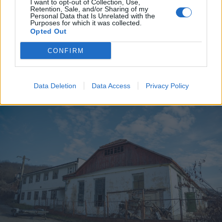
I want to opt-out of Collection, Use,
2026. augusztus 05., szerda
Retention, Sale, and/or Sharing of my
Personal Data that Is Unrelated with the
Idén is lesz hagyományőrző
Purposes for which it was collected.
kézműves tábor Nyikómalomfalván
Opted Out
CONFIRM
Data Deletion
Data Access
Privacy Policy