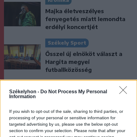
Krónika
Majka életveszélyes
fenyegetés miatt lemondta
erdélyi koncertjét
Székely Sport
Ősszel új elnököt választ a
Hargita megyei
futballközösség
Nőileg
Székelyhon -
Do Not Process My Personal
Sándor Ella: Na, indíts, s
Information
menjünk!
If you wish to opt-out of the sale, sharing to third parties, or
processing of your personal or sensitive information for
targeted advertising by us, please use the below opt-out
section to confirm your selection. Please note that after your