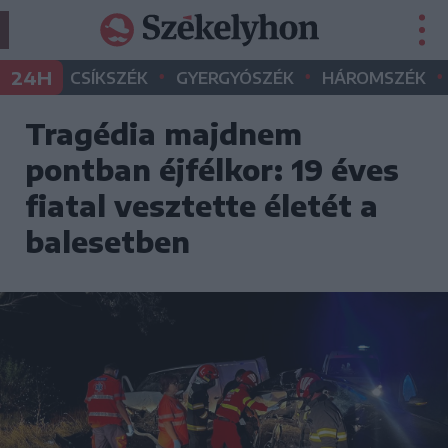
•
•
•
24H
CSÍKSZÉK
GYERGYÓSZÉK
HÁROMSZÉK
Tragédia majdnem
pontban éjfélkor: 19 éves
fiatal vesztette életét a
balesetben