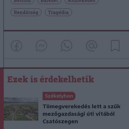
Belföld
Baleset
Közlekedés
Rendőrség
Tragédia
Ezek is érdekelhetik
Székelyhon
Tömegverekedés lett a szűk
mezőgazdasági úti vitából
Csatószegen