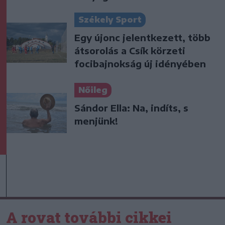
Székely Sport
Egy újonc jelentkezett, több
átsorolás a Csík körzeti
focibajnokság új idényében
Nőileg
Sándor Ella: Na, indíts, s
menjünk!
A rovat további cikkei