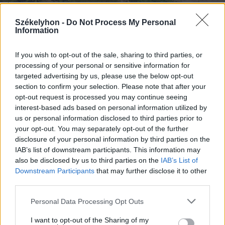
2026. augusztus 06., csütörtök
Székelyhon -
Do Not Process My Personal
Information
Bolojan szerint négy éve a
közlekedési minisztériumnál van
If you wish to opt-out of the sale, sharing to third parties, or
egy projekt, ami a Duna
processing of your personal or sensitive information for
vízhozamának növelését segítené
targeted advertising by us, please use the below opt-out
section to confirm your selection. Please note that after your
elő
opt-out request is processed you may continue seeing
interest-based ads based on personal information utilized by
us or personal information disclosed to third parties prior to
your opt-out. You may separately opt-out of the further
disclosure of your personal information by third parties on the
IAB’s list of downstream participants. This information may
also be disclosed by us to third parties on the
IAB’s List of
Downstream Participants
that may further disclose it to other
third parties.
Personal Data Processing Opt Outs
I want to opt-out of the Sharing of my