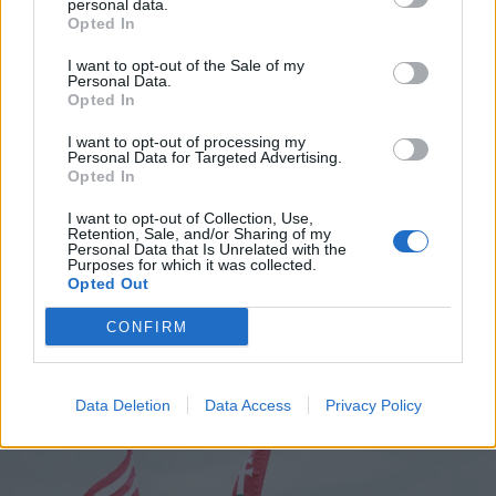
personal data.
Opted In
I want to opt-out of the Sale of my
Personal Data.
Opted In
I want to opt-out of processing my
Personal Data for Targeted Advertising.
Opted In
2026. augusztus 06., csütörtök
I want to opt-out of Collection, Use,
Elvégezték az első
Retention, Sale, and/or Sharing of my
Personal Data that Is Unrelated with the
robotasszisztált urológiai műtétet
Purposes for which it was collected.
Opted Out
Csíkszeredában
CONFIRM
Data Deletion
Data Access
Privacy Policy