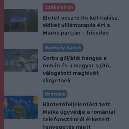
Székelyhon
Életét vesztette két halász,
akiket villámcsapás ért a
Maros partján – frissítve
Székely Sport
Corbu góljától hangos a
román és a magyar sajtó,
válogatott meghívót
sürgetnek
Krónika
Büntetőfeljelentést tett
Majka ügyvédje a romániai
telefonszámról érkezett
fenyegetés miatt