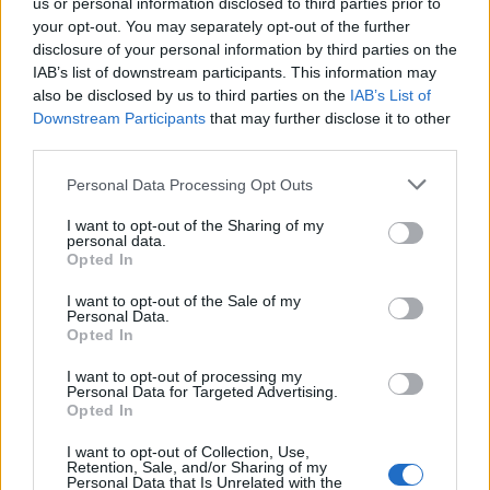
us or personal information disclosed to third parties prior to
your opt-out. You may separately opt-out of the further
disclosure of your personal information by third parties on the
2026. augusztus 08., szombat
IAB’s list of downstream participants. This information may
also be disclosed by us to third parties on the
IAB’s List of
Baka András elfogadta a felkérést a
Downstream Participants
that may further disclose it to other
köztársasági elnöki tisztségre
third parties.
Personal Data Processing Opt Outs
I want to opt-out of the Sharing of my
personal data.
Opted In
I want to opt-out of the Sale of my
Personal Data.
Opted In
I want to opt-out of processing my
Personal Data for Targeted Advertising.
Opted In
I want to opt-out of Collection, Use,
Retention, Sale, and/or Sharing of my
Personal Data that Is Unrelated with the