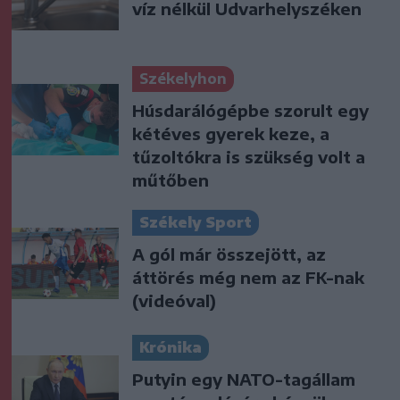
víz nélkül Udvarhelyszéken
Székelyhon
Húsdarálógépbe szorult egy
kétéves gyerek keze, a
tűzoltókra is szükség volt a
műtőben
Székely Sport
A gól már összejött, az
áttörés még nem az FK-nak
(videóval)
Krónika
Putyin egy NATO-tagállam