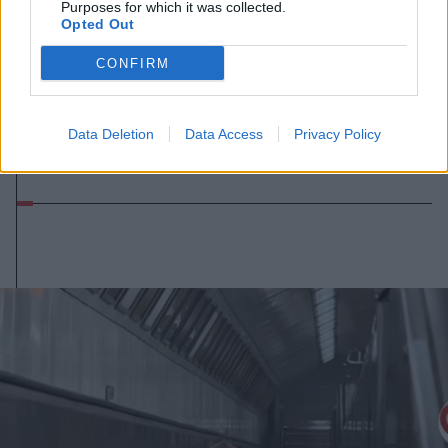
Purposes for which it was collected.
Opted Out
CONFIRM
2026. augusztus 08., szombat
Románia irányából érkező ukrán
csalidrón robbant fel Bulgáriában –
Data Deletion
Data Access
Privacy Policy
frissítve