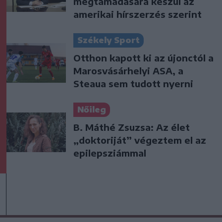
megtámadására készül az
amerikai hírszerzés szerint
Székely Sport
Otthon kapott ki az újonctól a
Marosvásárhelyi ASA, a
Steaua sem tudott nyerni
Nőileg
B. Máthé Zsuzsa: Az élet
„doktoriját” végeztem el az
epilepsziámmal