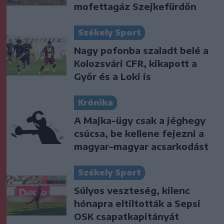
mofettagáz Szejkefürdőn
Székely Sport
Nagy pofonba szaladt belé a
Kolozsvári CFR, kikapott a
Győr és a Loki is
Krónika
A Majka-ügy csak a jéghegy
csúcsa, be kellene fejezni a
magyar–magyar acsarkodást
Székely Sport
Súlyos veszteség, kilenc
hónapra eltiltották a Sepsi
OSK csapatkapitányát