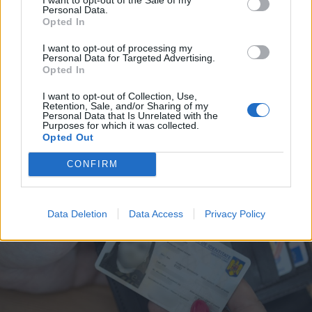
2026. augusztus 07., péntek
Personal Data.
Opted In
Nem csak a medvék, a szemetelők
I want to opt-out of processing my
ellen is védekezik
Personal Data for Targeted Advertising.
Gyergyószentmiklós
Opted In
I want to opt-out of Collection, Use,
Retention, Sale, and/or Sharing of my
Personal Data that Is Unrelated with the
Purposes for which it was collected.
Opted Out
CONFIRM
Data Deletion
Data Access
Privacy Policy