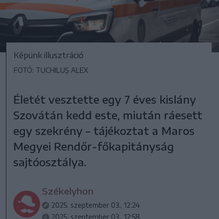
Képünk illusztráció
FOTÓ: TUCHILUȘ ALEX
Életét vesztette egy 7 éves kislány
Szovátán kedd este, miután ráesett
egy szekrény – tájékoztat a Maros
Megyei Rendőr-főkapitányság
sajtóosztálya.
Székelyhon
2025. szeptember 03., 12:24
2025. szeptember 03., 12:58