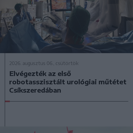
2026. augusztus 06., csütörtök
Elvégezték az első
robotasszisztált urológiai műtétet
Csíkszeredában