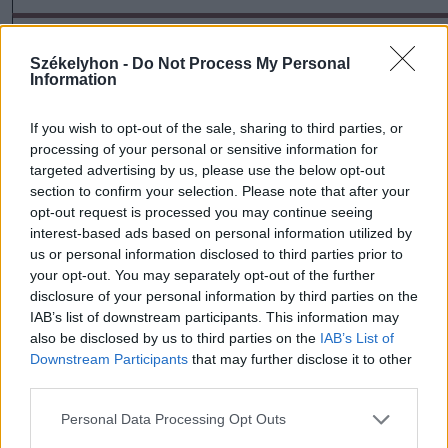
Székelyhon -
Do Not Process My Personal
Information
If you wish to opt-out of the sale, sharing to third parties, or
processing of your personal or sensitive information for
targeted advertising by us, please use the below opt-out
section to confirm your selection. Please note that after your
szóljon hozzá!
opt-out request is processed you may continue seeing
interest-based ads based on personal information utilized by
us or personal information disclosed to third parties prior to
your opt-out. You may separately opt-out of the further
disclosure of your personal information by third parties on the
Ezek is érdekelhetik
IAB’s list of downstream participants. This information may
also be disclosed by us to third parties on the
IAB’s List of
Downstream Participants
that may further disclose it to other
Székelyhon
third parties.
Tömegverekedés lett a szűk
Personal Data Processing Opt Outs
mezőgazdasági úti vitából