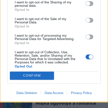
Csatószegen
I want to opt-out of the Sharing of my
personal data.
Opted In
Székelyhon
I want to opt-out of the Sale of my
Personal Data.
Életét vesztette két halász,
Opted In
akiket villámcsapás ért a
I want to opt-out of processing my
Maros partján – frissítve
Personal Data for Targeted Advertising.
Opted In
Székely Sport
I want to opt-out of Collection, Use,
Retention, Sale, and/or Sharing of my
Corbu góljától hangos a
Personal Data that Is Unrelated with the
Purposes for which it was collected.
román és a magyar sajtó,
Opted Out
válogatott meghívót
sürgetnek
CONFIRM
Krónika
Data Deletion
Data Access
Privacy Policy
Büntetőfeljelentést tett
Majka ügyvédje a romániai