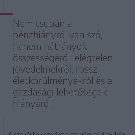
Nem csupán a
pénzhiányról van szó,
hanem hátrányok
összességéről: elégtelen
jövedelmekről, rossz
életkörülményekről és a
gazdasági lehetőségek
hiányáról.
A szakértők szerint a szegénységi térkép