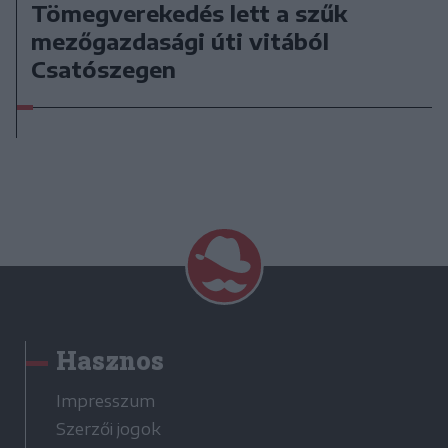
Tömegverekedés lett a szűk
mezőgazdasági úti vitából
Csatószegen
Hasznos
Impresszum
Szerzői jogok