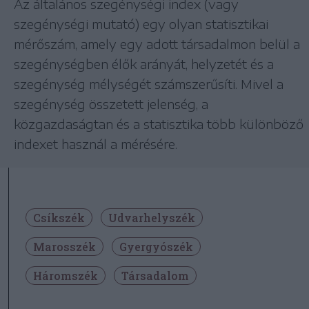
Az általános szegénységi index (vagy
szegénységi mutató) egy olyan statisztikai
mérőszám, amely egy adott társadalmon belül a
szegénységben élők arányát, helyzetét és a
szegénység mélységét számszerűsíti. Mivel a
szegénység összetett jelenség, a
közgazdaságtan és a statisztika több különböző
indexet használ a mérésére.
Csíkszék
Udvarhelyszék
Marosszék
Gyergyószék
Háromszék
Társadalom