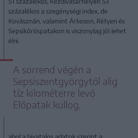
51 százalékos, Kézdivásárhelyen 53
százalékos a szegénységi index, de
Kovásznán, valamint Árkoson, Rétyen és
Sepsikőröspatakon is viszonylag jól lehet
élni.
A sorrend végén a
Sepsiszentgyörgytől alig
tíz kilométerre levő
Előpatak kullog,
ahol a hivatalos adatok szerint a