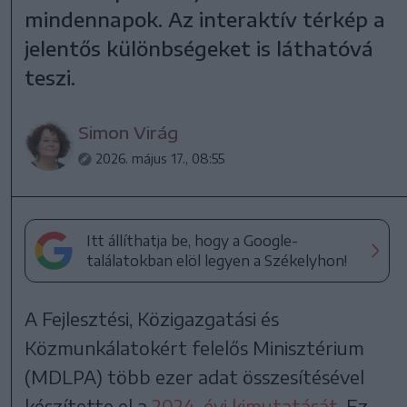
mindennapok. Az interaktív térkép a
jelentős különbségeket is láthatóvá
teszi.
Simon Virág
2026. május 17., 08:55
Itt állíthatja be, hogy a Google-
találatokban elöl legyen a Székelyhon!
A Fejlesztési, Közigazgatási és
Közmunkálatokért felelős Minisztérium
(MDLPA) több ezer adat összesítésével
készítette el a
2024. évi kimutatását
. Ez