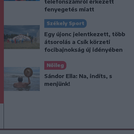
telefonszámról érkezett
fenyegetés miatt
Székely Sport
Egy újonc jelentkezett, több
átsorolás a Csík körzeti
focibajnokság új idényében
Nőileg
Sándor Ella: Na, indíts, s
menjünk!