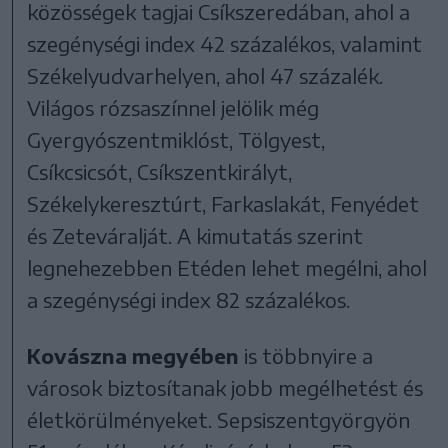
közösségek tagjai Csíkszeredában, ahol a
szegénységi index 42 százalékos, valamint
Székelyudvarhelyen, ahol 47 százalék.
Világos rózsaszínnel jelölik még
Gyergyószentmiklóst, Tölgyest,
Csíkcsicsót, Csíkszentkirályt,
Székelykeresztúrt, Farkaslakát, Fenyédet
és Zeteváralját. A kimutatás szerint
legnehezebben Etéden lehet megélni, ahol
a szegénységi index 82 százalékos.
Kovászna
megyében
is többnyire a
városok biztosítanak jobb megélhetést és
életkörülményeket. Sepsiszentgyörgyön