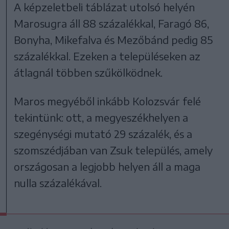
A képzeletbeli táblázat utolsó helyén
Marosugra áll 88 százalékkal, Faragó 86,
Bonyha, Mikefalva és Mezőbánd pedig 85
százalékkal. Ezeken a településeken az
átlagnál többen szűkölködnek.
Maros megyéből inkább Kolozsvár felé
tekintünk: ott, a megyeszékhelyen a
szegénységi mutató 29 százalék, és a
szomszédjában van Zsuk település, amely
országosan a legjobb helyen áll a maga
nulla százalékával.