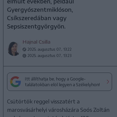
elmúlt években, például
Gyergyószentmiklóson,
Csíkszeredában vagy
Sepsiszentgyörgyön.
Hajnal Csilla
2025. augusztus 07., 13:22
2025. augusztus 07., 13:23
Itt állíthatja be, hogy a Google-
találatokban elöl legyen a Székelyhon!
Csütörtök reggel visszatért a
marosvásárhelyi városházára Soós Zoltán