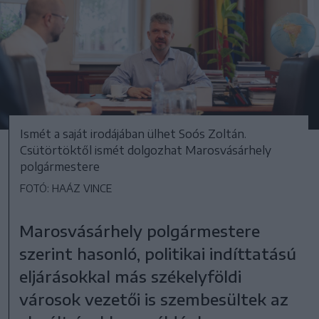
Ismét a saját irodájában ülhet Soós Zoltán.
Csütörtöktől ismét dolgozhat Marosvásárhely
polgármestere
FOTÓ: HAÁZ VINCE
Marosvásárhely polgármestere
szerint hasonló, politikai indíttatású
eljárásokkal más székelyföldi
városok vezetői is szembesültek az