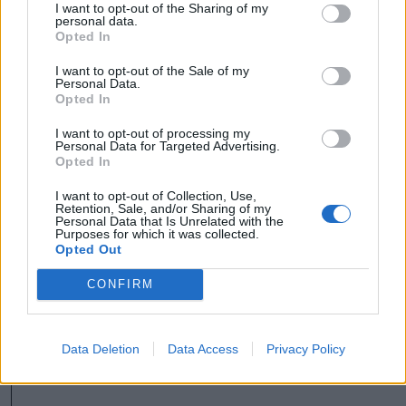
I want to opt-out of the Sharing of my
nem a nyilvánosságnak
personal data.
Opted In
szánt információk
I want to opt-out of the Sale of my
felhasználásával és erre
Personal Data.
Opted In
való felbujtással is
I want to opt-out of processing my
Personal Data for Targeted Advertising.
gyanúsítják.
Opted In
I want to opt-out of Collection, Use,
Retention, Sale, and/or Sharing of my
Personal Data that Is Unrelated with the
Purposes for which it was collected.
Az elöljárót 60 napra polgármesteri
Opted Out
feladatköre gyakorlásától is eltiltották, a
CONFIRM
tiltást júniusban újabb 60 napra
meghosszabbították.
Data Deletion
Data Access
Privacy Policy