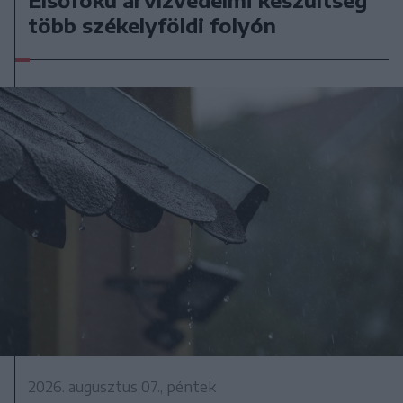
Elsőfokú árvízvédelmi készültség
több székelyföldi folyón
2026. augusztus 07., péntek