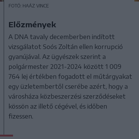
FOTÓ: HAÁZ VINCE
Előzmények
A DNA tavaly decemberben indított
vizsgálatot Soós Zoltán ellen korrupció
gyanújával. Az ügyészek szerint a
polgármester 2021-2024 között 1 009
764 lej értékben fogadott el műtárgyakat
egy üzletembertől cserébe azért, hogy a
városháza közbeszerzési szerződéseket
kössön az illető cégével, és időben
fizessen.