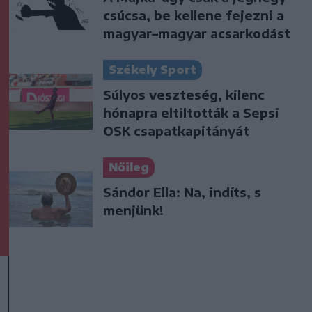
csúcsa, be kellene fejezni a
magyar–magyar acsarkodást
Székely Sport
Súlyos veszteség, kilenc
hónapra eltiltották a Sepsi
OSK csapatkapitányát
Nőileg
Sándor Ella: Na, indíts, s
menjünk!