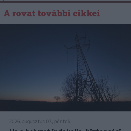
A rovat további cikkei
2026. augusztus 07., péntek