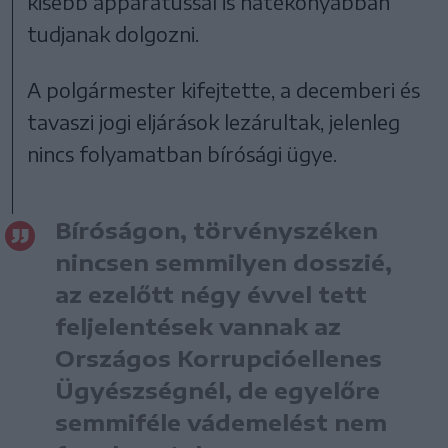
kisebb apparátussal is hatékonyabban
tudjanak dolgozni.
A polgármester kifejtette, a decemberi és
tavaszi jogi eljárások lezárultak, jelenleg
nincs folyamatban bírósági ügye.
Bíróságon, törvényszéken
nincsen semmilyen dosszié,
az ezelőtt négy évvel tett
feljelentések vannak az
Országos Korrupcióellenes
Ügyészségnél, de egyelőre
semmiféle vádemelést nem