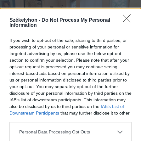
Székelyhon -
Do Not Process My Personal
Information
If you wish to opt-out of the sale, sharing to third parties, or
processing of your personal or sensitive information for
targeted advertising by us, please use the below opt-out
FOTÓ: HAÁZ VINCE
section to confirm your selection. Please note that after your
opt-out request is processed you may continue seeing
interest-based ads based on personal information utilized by
A DNA marosvásárhelyi kirendeltsége
us or personal information disclosed to third parties prior to
your opt-out. You may separately opt-out of the further
áprilisban bejelentette, hogy Soós Zoltán
disclosure of your personal information by third parties on the
ügyében kiterjesztették a bűnvádi
IAB’s list of downstream participants. This information may
also be disclosed by us to third parties on the
IAB’s List of
eljárást, és a vesztegetés elfogadásának
Downstream Participants
that may further disclose it to other
gyanúja mellett
third parties.
Personal Data Processing Opt Outs