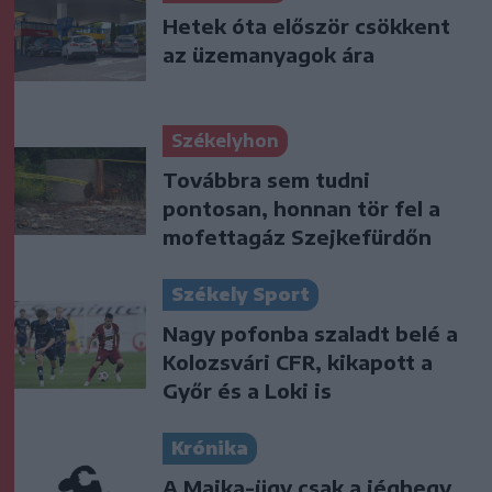
Hetek óta először csökkent
az üzemanyagok ára
Székelyhon
Továbbra sem tudni
pontosan, honnan tör fel a
mofettagáz Szejkefürdőn
Székely Sport
Nagy pofonba szaladt belé a
Kolozsvári CFR, kikapott a
Győr és a Loki is
Krónika
A Majka-ügy csak a jéghegy