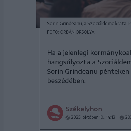
Sorin Grindeanu, a Szociáldemokrata 
FOTÓ: ORBÁN ORSOLYA
Ha a jelenlegi kormánykoalí
hangsúlyozta a Szociáldem
Sorin Grindeanu pénteken
beszédében.
Székelyhon
2025. október 10., 14:13
202