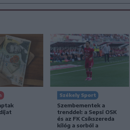
n
Székely Sport
aptak
Szembementek a
díjat
trenddel: a Sepsi OSK
és az FK Csíkszereda
kilóg a sorból a