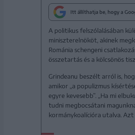
Itt állíthatja be, hogy a Go
A politikus felszólalásában k
miniszterelnököt, akinek me
Románia schengeni csatlakozásá
összetartás és a kölcsönös tis
Grindeanu beszélt arról is, h
amikor „a populizmus kísérté
egyre kevesebb”. „Ha mi elbuku
tudni megbocsátani magunknak
kormánykoalícióra utalva. Azt