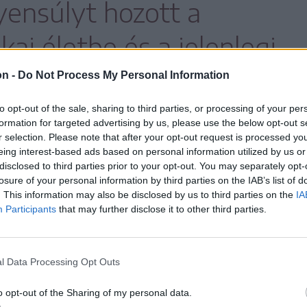
ensúlyt hozott a
kai életbe és a jelenlegi
on -
Do Not Process My Personal Information
to opt-out of the sale, sharing to third parties, or processing of your per
formation for targeted advertising by us, please use the below opt-out s
r selection. Please note that after your opt-out request is processed y
 véleménykülönbségek a koalícióban, de
eing interest-based ads based on personal information utilized by us or
disclosed to third parties prior to your opt-out. You may separately opt-
losure of your personal information by third parties on the IAB’s list of
. This information may also be disclosed by us to third parties on the
IA
Participants
that may further disclose it to other third parties.
m egy nyelvet beszélünk, de
n így
l Data Processing Opt Outs
ég a PSD elnökét. Grindeanu hozzátette,
o opt-out of the Sharing of my personal data.
yensúly, nem szabad „autoriter módon,