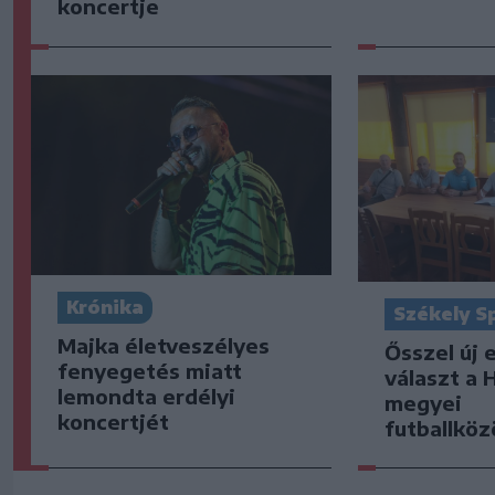
koncertje
Krónika
Székely S
Majka életveszélyes
Ősszel új 
fenyegetés miatt
választ a 
lemondta erdélyi
megyei
koncertjét
futballkö