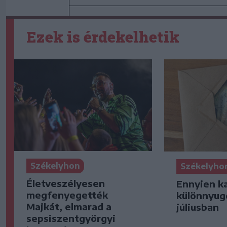
Ezek is érdekelhetik
Székelyhon
Székelyho
Életveszélyesen
Ennyien k
megfenyegették
különnyug
Majkát, elmarad a
júliusban
sepsiszentgyörgyi