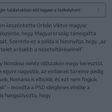
ogle-találatokban elöl legyen a Székelyhon!
ülön köszöntette Orbán Viktor magyar
gköszönte, hogy Magyarország támogatta
t. Szerinte ez a példa is bizonyítja, hogy „az
ztelet erősebb a nézeteltéréseknél”.
ogy Románia nehéz időszakon megy keresztül,
se egyre nagyobb, az emberek türelme pedig
nk, Románia is elbukik, és ezt nem fogjuk
” – mondta a PSD ideiglenes elnöke a
 is hangsúlyozta, hogy