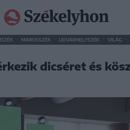
•
•
•
•
SZÉK
MAROSSZÉK
UDVARHELYSZÉK
VILÁG
rkezik dicséret és kös