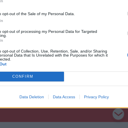
In
 véleményt meg kell hallgatni.
o opt-out of the Sale of my Personal Data.
 nevezte az RMDSZ eddigi történetét,
In
arra, hogy miként lehet releváns maradni a
to opt-out of processing my Personal Data for Targeted
ing.
nélkül, komolysággal és kitartással”.
In
o opt-out of Collection, Use, Retention, Sale, and/or Sharing
ersonal Data that Is Unrelated with the Purposes for which it
lected.
Out
CONFIRM
Data Deletion
Data Access
Privacy Policy