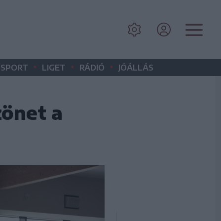
•
•
•
SPORT
LIGET
RÁDIÓ
JÓÁLLÁS
zönet a