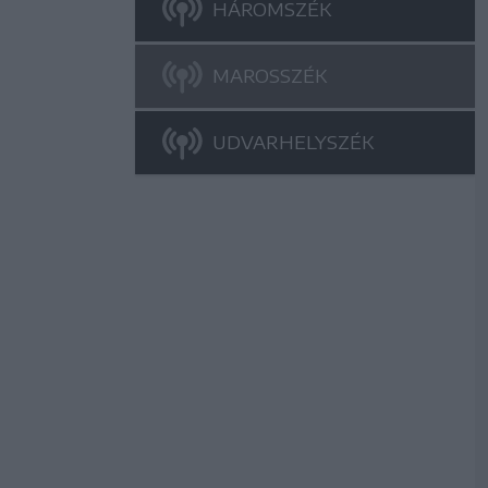
HÁROMSZÉK
MAROSSZÉK
UDVARHELYSZÉK