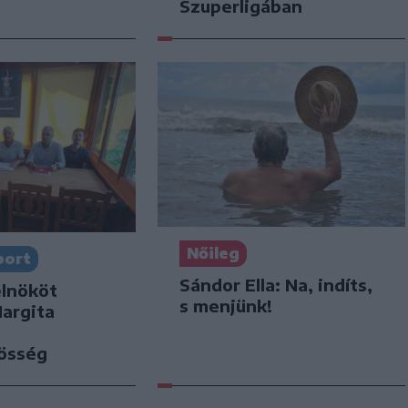
Szuperligában
Nőileg
port
Sándor Ella: Na, indíts,
elnököt
s menjünk!
Hargita
zösség