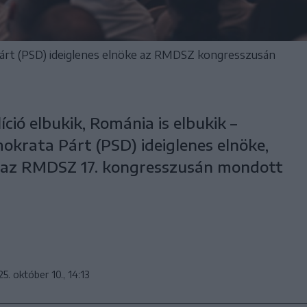
Párt (PSD) ideiglenes elnöke az RMDSZ kongresszusán
ció elbukik, Románia is elbukik –
okrata Párt (PSD) ideiglenes elnöke,
 az RMDSZ 17. kongresszusán mondott
5. október 10., 14:13