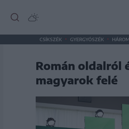
•
•
CSÍKSZÉK
GYERGYÓSZÉK
HÁROM
Román oldalról é
magyarok felé