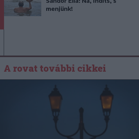
Sándor Ella: Na, indíts, s
menjünk!
A rovat további cikkei