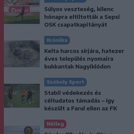
Súlyos veszteség, kilenc
hónapra eltiltották a Sepsi
OSK csapatkapitányát
Krónika
Kelta harcos sírjára, hatezer
éves település nyomaira
bukkantak Nagyiklódon
Székely Sport
Stabil védekezés és
céltudatos támadás – így
készült a Farul ellen az FK
Nőileg