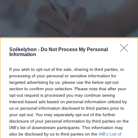
Székelyhon -
Do Not Process My Personal
Information
If you wish to opt-out of the sale, sharing to third parties, or
processing of your personal or sensitive information for
2026. augusztus 07., péntek
targeted advertising by us, please use the below opt-out
Románul is helyt kell állni a hétfőn
section to confirm your selection. Please note that after your
opt-out request is processed you may continue seeing
kezdődő írásbeliken – így
interest-based ads based on personal information utilized by
készülhetnek a pótérettségizők
us or personal information disclosed to third parties prior to
your opt-out. You may separately opt-out of the further
disclosure of your personal information by third parties on the
IAB’s list of downstream participants. This information may
also be disclosed by us to third parties on the
IAB’s List of