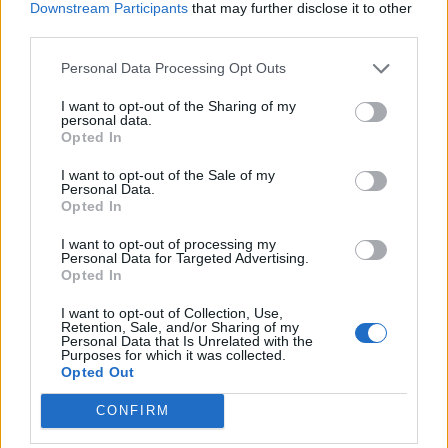
Downstream Participants
that may further disclose it to other
third parties.
Personal Data Processing Opt Outs
I want to opt-out of the Sharing of my
personal data.
Opted In
I want to opt-out of the Sale of my
Personal Data.
Opted In
I want to opt-out of processing my
Personal Data for Targeted Advertising.
Opted In
2026. augusztus 07., péntek
I want to opt-out of Collection, Use,
Visszaküldte a parlamentnek
Retention, Sale, and/or Sharing of my
Personal Data that Is Unrelated with the
Nicușor Dan a közel 900 medve
Purposes for which it was collected.
Opted Out
kilövését lehetővé tevő törvényt
CONFIRM