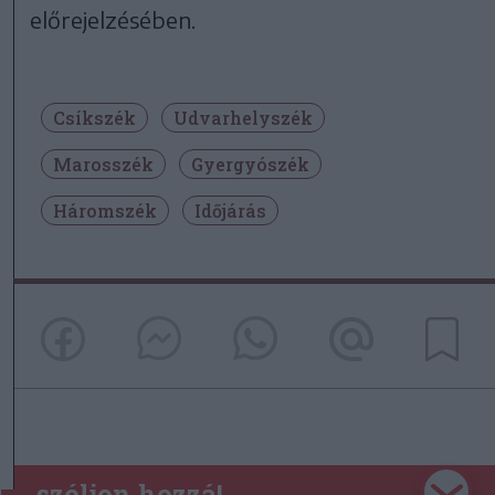
előrejelzésében.
Csíkszék
Udvarhelyszék
Marosszék
Gyergyószék
Háromszék
Időjárás
szóljon hozzá!