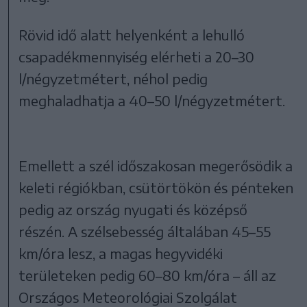
Rövid idő alatt helyenként a lehulló
csapadékmennyiség elérheti a 20–30
l/négyzetmétert, néhol pedig
meghaladhatja a 40–50 l/négyzetmétert.
Emellett a szél időszakosan megerősödik a
keleti régiókban, csütörtökön és pénteken
pedig az ország nyugati és középső
részén. A szélsebesség általában 45–55
km/óra lesz, a magas hegyvidéki
területeken pedig 60–80 km/óra – áll az
Országos Meteorológiai Szolgálat