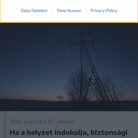
Data Deletion
Data Access
Privacy Policy
2026. augusztus 07., péntek
Ha a helyzet indokolja, biztonsági