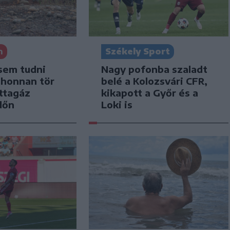
n
Székely Sport
sem tudni
Nagy pofonba szaladt
 honnan tör
belé a Kolozsvári CFR,
ttagáz
kikapott a Győr és a
dőn
Loki is