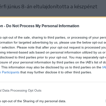
érfi június 8-án eltulajdonította a készpénzt
on -
Do Not Process My Personal Information
úsított elvitte a sértett
to opt-out of the sale, sharing to third parties, or processing of your per
ló személygépkocsit.
formation for targeted advertising by us, please use the below opt-out s
r selection. Please note that after your opt-out request is processed y
eing interest-based ads based on personal information utilized by us or
disclosed to third parties prior to your opt-out. You may separately opt-
losure of your personal information by third parties on the IAB’s list of
. This information may also be disclosed by us to third parties on the
IA
 kulcs a járműben maradt.
Participants
that may further disclose it to other third parties.
rságon közlekedett, noha a rendőrségi
zik vezetői engedéllyel.
l Data Processing Opt Outs
o opt-out of the Sharing of my personal data.