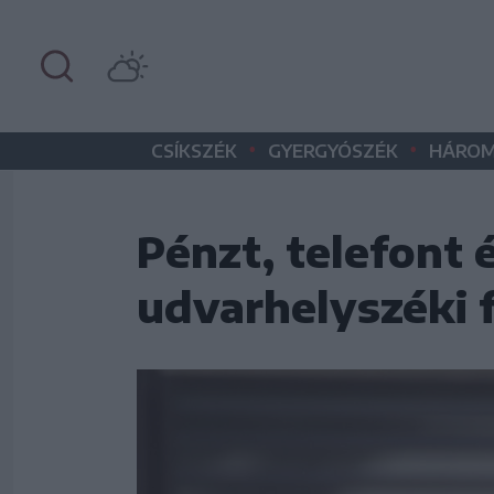
•
•
CSÍKSZÉK
GYERGYÓSZÉK
HÁROM
Pénzt, telefont 
udvarhelyszéki f