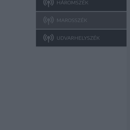
HÁROMSZÉK
MAROSSZÉK
UDVARHELYSZÉK