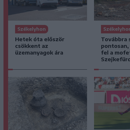
Székelyhon
Székelyho
Hetek óta először
Továbbra 
csökkent az
pontosan,
üzemanyagok ára
fel a mofe
Szejkefür