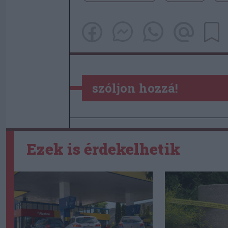
szóljon hozzá!
Ezek is érdekelhetik