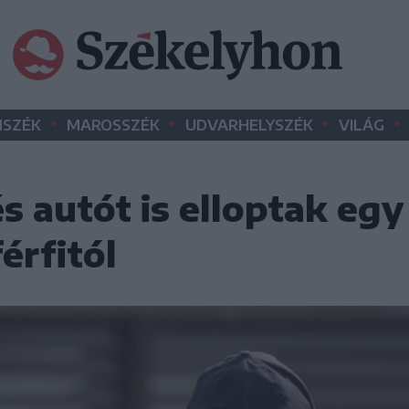
•
•
•
•
SZÉK
MAROSSZÉK
UDVARHELYSZÉK
VILÁG
és autót is elloptak egy
érfitól