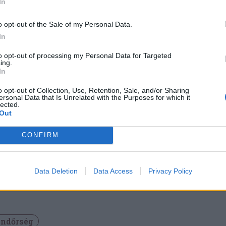
 nyomozás során
In
 mobiltelefont, az autót
o opt-out of the Sale of my Personal Data.
In
onított pénz egy részét,
to opt-out of processing my Personal Data for Targeted
ing.
In
szaadtak tulajdonosnak
o opt-out of Collection, Use, Retention, Sale, and/or Sharing
ersonal Data that Is Unrelated with the Purposes for which it
lected.
Out
 vették. Az ügyben minősített lopás és
CONFIRM
követett járműlopás gyanújával folytatódik a
ita Megyei Rendőr-főkapitányság
Data Deletion
Data Access
Privacy Policy
ndőrség