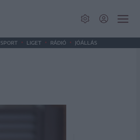
•
•
•
SPORT
LIGET
RÁDIÓ
JÓÁLLÁS