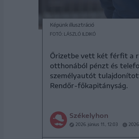
Képünk illusztráció
FOTÓ: LÁSZLÓ ILDIKÓ
Őrizetbe vett két férfit a
otthonából pénzt és telefo
személyautót tulajdonított
Rendőr-főkapitányság.
Székelyhon
2026. június 11., 12:03
2026.