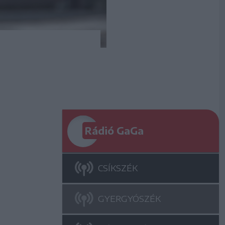
Rádió GaGa
CSÍKSZÉK
GYERGYÓSZÉK