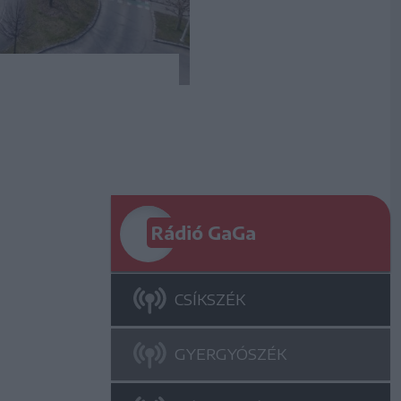
Rádió GaGa
CSÍKSZÉK
GYERGYÓSZÉK