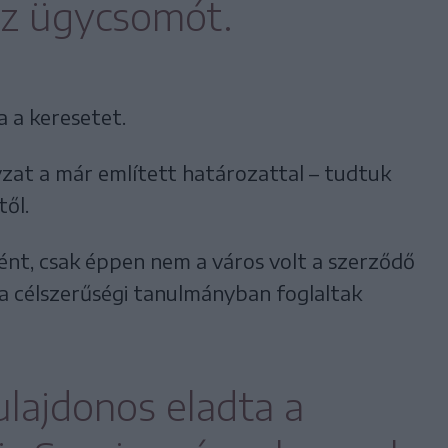
az ügycsomót.
 a keresetet.
at a már említett határozattal – tudtuk
ől.
nt, csak éppen nem a város volt a szerződő
, a célszerűségi tanulmányban foglaltak
ulajdonos eladta a