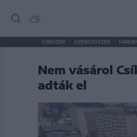
•
•
CSÍKSZÉK
GYERGYÓSZÉK
HÁROM
Nem vásárol Csí
adták el