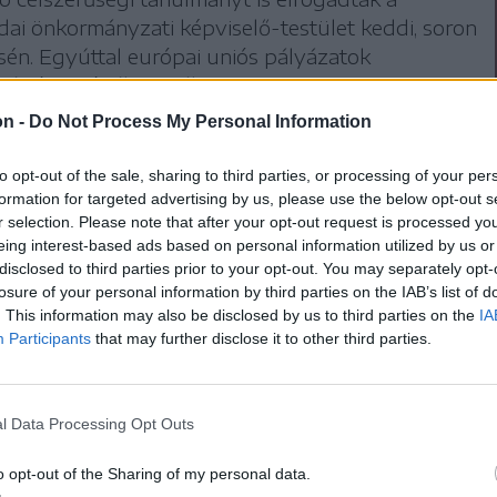
dai önkormányzati képviselő-testület keddi, soron
ésén. Egyúttal európai uniós pályázatok
cióit is jóváhagyták.
on -
Do Not Process My Personal Information
n utcák kereszteződése melletti területen
to opt-out of the sale, sharing to third parties, or processing of your per
kezdték el, de
formation for targeted advertising by us, please use the below opt-out s
r selection. Please note that after your opt-out request is processed y
eing interest-based ads based on personal information utilized by us or
disclosed to third parties prior to your opt-out. You may separately opt-
p és alagsor készült el,
losure of your personal information by third parties on the IAB’s list of
. This information may also be disclosed by us to third parties on the
IA
 a rendszerváltás, és az
Participants
that may further disclose it to other third parties.
t.
l Data Processing Opt Outs
o opt-out of the Sharing of my personal data.