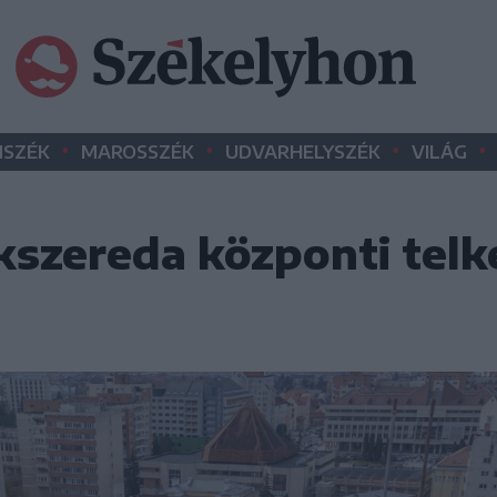
•
•
•
•
SZÉK
MAROSSZÉK
UDVARHELYSZÉK
VILÁG
kszereda központi telk