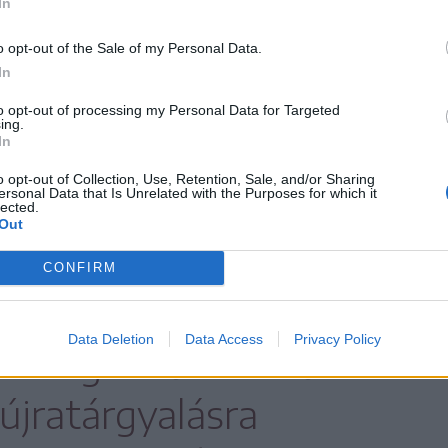
In
lt ez a telek, akkor viszont az
rért cserébe ezt a tulajdonosnak adta,
o opt-out of the Sale of my Personal Data.
In
zer eurót fizetve ki.
to opt-out of processing my Personal Data for Targeted
ing.
ezajlott a tulajdonos és a város között,
In
rpótlást kért az urbanisztikai
o opt-out of Collection, Use, Retention, Sale, and/or Sharing
ersonal Data that Is Unrelated with the Purposes for which it
tőség magassági korlátozása miatt, de noha
lected.
Out
CONFIRM
egváltoztatták a
Data Deletion
Data Access
Privacy Policy
 a Legfelsőbb Ítélő- és
jratárgyalásra