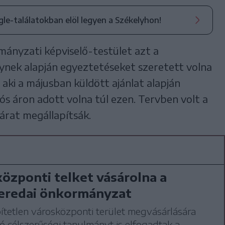
ogle-találatokban elöl legyen a Székelyhon!
mányzati képviselő-testület azt a
ynek alapján egyeztetéseket szeretett volna
 aki a májusban küldött ajánlat alapján
 áron adott volna túl ezen. Tervben volt a
i árat megállapítsák.
özponti telket vásárolna a
zeredai önkormányzat
tetlen városközponti terület megvásárlására
 célszerűségi tanulmányt is elfogadtak a