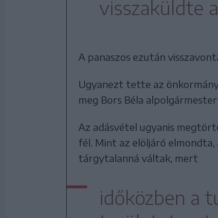
visszaküldte 
A panaszos ezután visszavonta
Ugyanezt tette az önkormányz
meg Bors Béla alpolgármestert
Az adásvétel ugyanis megtörté
fél. Mint az elöljáró elmondta
tárgytalanná váltak, mert
időközben a t