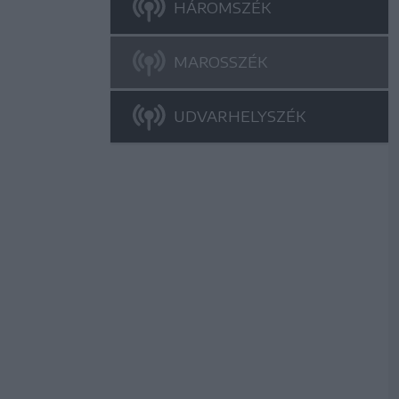
HÁROMSZÉK
MAROSSZÉK
UDVARHELYSZÉK