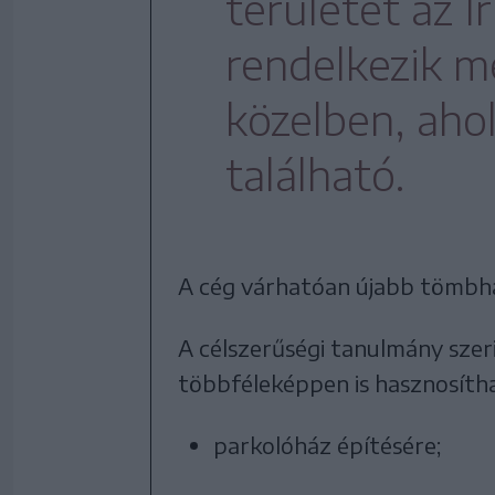
területet az I
rendelkezik m
közelben, aho
található.
A cég várhatóan újabb tömbházé
A célszerűségi tanulmány szer
többféleképpen is hasznosítha
parkolóház építésére;