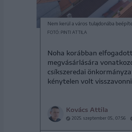
Nem kerül a város tulajdonába beépíte
FOTÓ: PINTI ATTILA
Noha korábban elfogadott 
megvásárlására vonatkozó
csíkszeredai önkormányzat
kénytelen volt visszavonni
Kovács Attila
2025. szeptember 05., 07:56