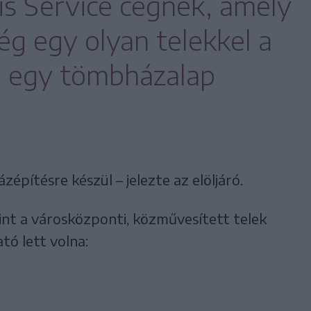
ris Service cégnek, amely
ég egy olyan telekkel a
l egy tömbházalap
pítésre készül – jelezte az elöljáró.
int a városközponti, közművesített telek
tó lett volna: