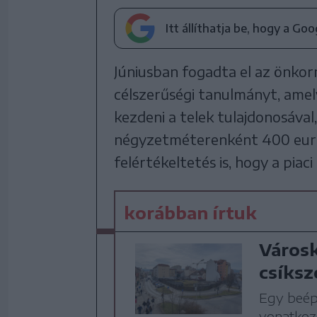
Itt állíthatja be, hogy a Go
Júniusban fogadta el az önkor
célszerűségi tanulmányt, amel
kezdeni a telek tulajdonosával,
négyzetméterenként 400 eurós
felértékeltetés is, hogy a piac
korábban írtuk
Városk
csíks
Egy beépí
vonatkozó