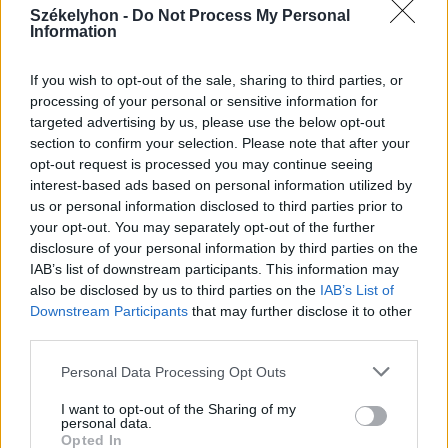
Székelyhon -
Do Not Process My Personal
Information
If you wish to opt-out of the sale, sharing to third parties, or
processing of your personal or sensitive information for
2026. augusztus 08., szombat
targeted advertising by us, please use the below opt-out
section to confirm your selection. Please note that after your
Románia irányából érkező ukrán
opt-out request is processed you may continue seeing
csalidrón robbant fel Bulgáriában –
interest-based ads based on personal information utilized by
frissítve
us or personal information disclosed to third parties prior to
your opt-out. You may separately opt-out of the further
disclosure of your personal information by third parties on the
IAB’s list of downstream participants. This information may
also be disclosed by us to third parties on the
IAB’s List of
Downstream Participants
that may further disclose it to other
third parties.
Personal Data Processing Opt Outs
I want to opt-out of the Sharing of my
personal data.
Opted In