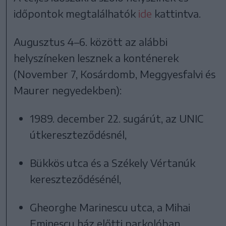
időpontok megtalálhatók
ide
kattintva.
Augusztus 4–6. között az alábbi
helyszíneken lesznek a konténerek
(November 7, Kosárdomb, Meggyesfalvi és
Maurer negyedekben):
1989. december 22. sugárút, az UNIC
útkereszteződésnél,
Bükkös utca és a Székely Vértanúk
kereszteződésénél,
Gheorghe Marinescu utca, a Mihai
Eminescu ház előtti parkolóban,