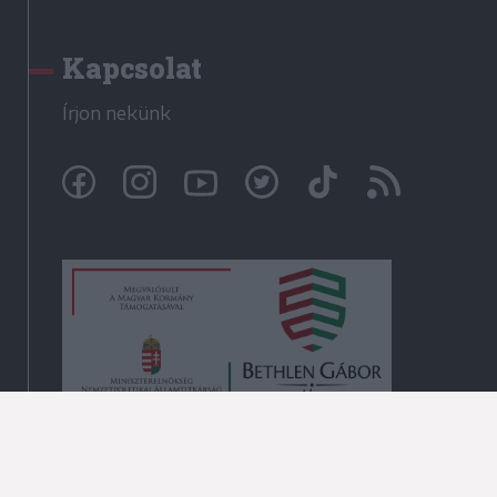
Kapcsolat
Írjon nekünk
© Székelyhon.ro 2009-2026