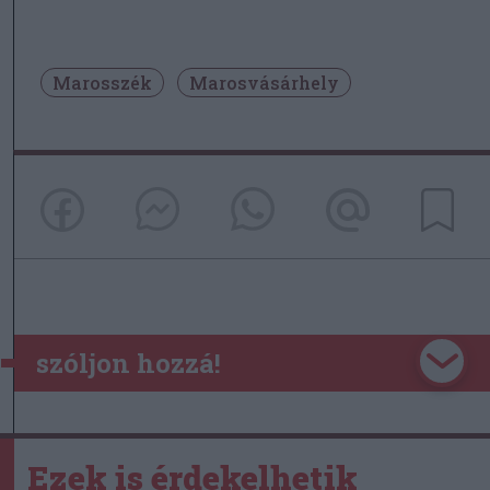
Marosszék
Marosvásárhely
szóljon hozzá!
Ezek is érdekelhetik