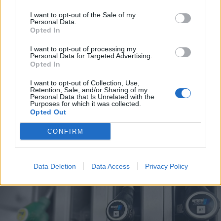
I want to opt-out of the Sale of my
Personal Data.
Opted In
I want to opt-out of processing my
Personal Data for Targeted Advertising.
Opted In
2026. augusztus 08., szombat
I want to opt-out of Collection, Use,
Retention, Sale, and/or Sharing of my
Vaddisznó szaladt le a budapesti
Personal Data that Is Unrelated with the
Purposes for which it was collected.
metróba, felszállt az egyik kocsira,
Opted Out
majd kilőtték – videóval
CONFIRM
Data Deletion
Data Access
Privacy Policy