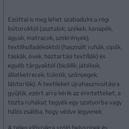
Ezúttal is meg lehet szabadulni a régi
bútoroktól (asztalok, székek, kanapék,
ágyak, matracok, szekrények),
textilhulladékoktól (használt ruhák, cipők,
táskák, övek, háztartási textíliák) és
egyéb tárgyaktól (biciklik, játékok,
állatketrecek, tükrök, szőnyegek,
lábtörlők). A textileket újrahasznosításra
gyűjtik, ezért arra kérik az érintetteket, a
tiszta ruhákat tegyék egy szatyorba vagy
hálós zsákba, hogy védve legyenek.
A teljes időszakra szóló helyszínek és