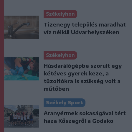
Székelyhon
Tizenegy település maradhat
víz nélkül Udvarhelyszéken
Székelyhon
Húsdarálógépbe szorult egy
kétéves gyerek keze, a
tűzoltókra is szükség volt a
műtőben
Székely Sport
Aranyérmek sokaságával tért
haza Kőszegről a Godako