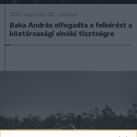
2026. augusztus 08., szombat
Baka András elfogadta a felkérést a
köztársasági elnöki tisztségre