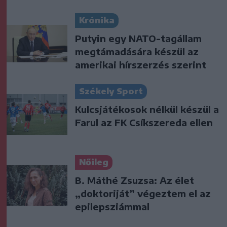
Krónika
Putyin egy NATO-tagállam
megtámadására készül az
amerikai hírszerzés szerint
Székely Sport
Kulcsjátékosok nélkül készül a
Farul az FK Csíkszereda ellen
Nőileg
B. Máthé Zsuzsa: Az élet
„doktoriját” végeztem el az
epilepsziámmal