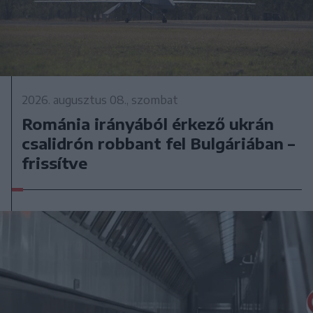
2026. augusztus 08., szombat
Románia irányából érkező ukrán
csalidrón robbant fel Bulgáriában –
frissítve