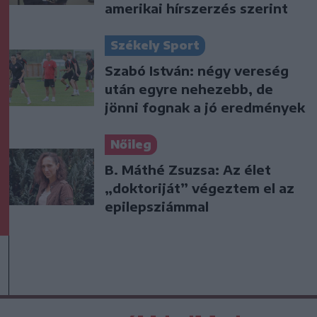
amerikai hírszerzés szerint
Székely Sport
Szabó István: négy vereség
után egyre nehezebb, de
jönni fognak a jó eredmények
Nőileg
B. Máthé Zsuzsa: Az élet
„doktoriját” végeztem el az
epilepsziámmal