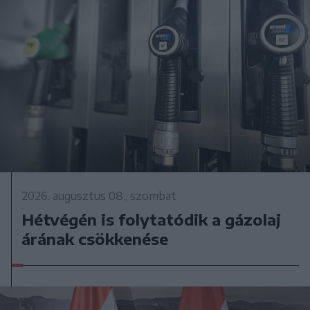
2026. augusztus 08., szombat
Hétvégén is folytatódik a gázolaj
árának csökkenése