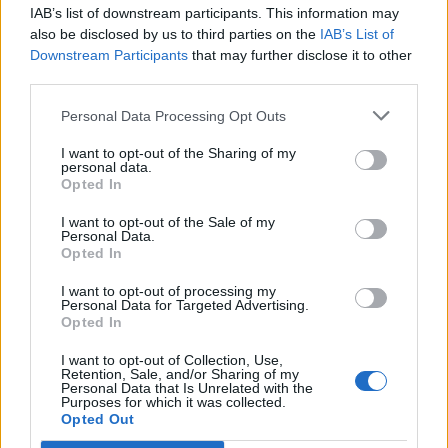
IAB’s list of downstream participants. This information may
2026. augusztus 09., vasárnap
also be disclosed by us to third parties on the
IAB’s List of
Sikeres volt a vízterelés: nyolc
Downstream Participants
that may further disclose it to other
centiméterrel nőtt a Duna
third parties.
vízszintje Csernavodánál
Personal Data Processing Opt Outs
I want to opt-out of the Sharing of my
personal data.
Opted In
I want to opt-out of the Sale of my
Personal Data.
Opted In
I want to opt-out of processing my
Personal Data for Targeted Advertising.
Opted In
I want to opt-out of Collection, Use,
Retention, Sale, and/or Sharing of my
Personal Data that Is Unrelated with the
Purposes for which it was collected.
Opted Out