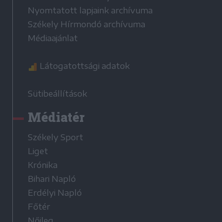
Nyomtatott lapjaink archívuma
Székely Hírmondó archívuma
Médiaajánlat
Látogatottsági adatok
Sütibeállítások
Médiatér
Székely Sport
Liget
Krónika
Bihari Napló
Erdélyi Napló
Főtér
Nőileg