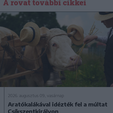
A rovat további cikkei
2026. augusztus 09., vasárnap
Aratókalákával idézték fel a múltat
Csíkszentkirályon