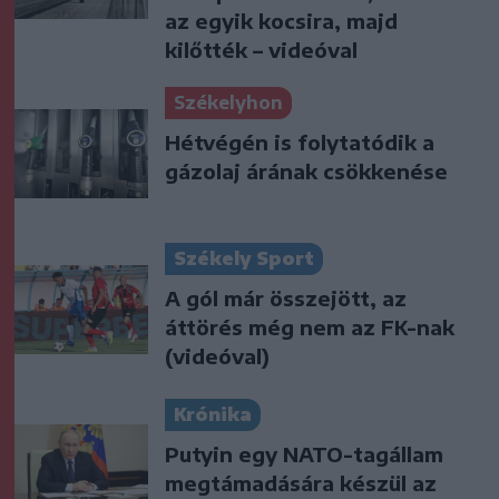
az egyik kocsira, majd
kilőtték – videóval
Székelyhon
Hétvégén is folytatódik a
gázolaj árának csökkenése
Székely Sport
A gól már összejött, az
áttörés még nem az FK-nak
(videóval)
Krónika
Putyin egy NATO-tagállam
megtámadására készül az