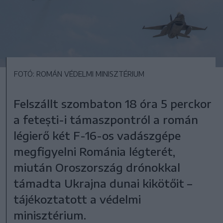
FOTÓ: ROMÁN VÉDELMI MINISZTÉRIUM
Felszállt szombaton 18 óra 5 perckor
a fetești-i támaszpontról a román
légierő két F-16-os vadászgépe
megfigyelni Románia légterét,
miután Oroszország drónokkal
támadta Ukrajna dunai kikötőit –
tájékoztatott a védelmi
minisztérium.