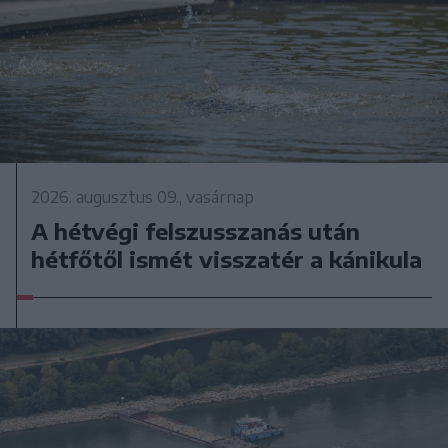
2026. augusztus 09., vasárnap
A hétvégi felszusszanás után
hétfőtől ismét visszatér a kánikula