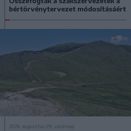
Összefogtak a szakszervezetek a
bértörvénytervezet módosításáért
2026. augusztus 09., vasárnap