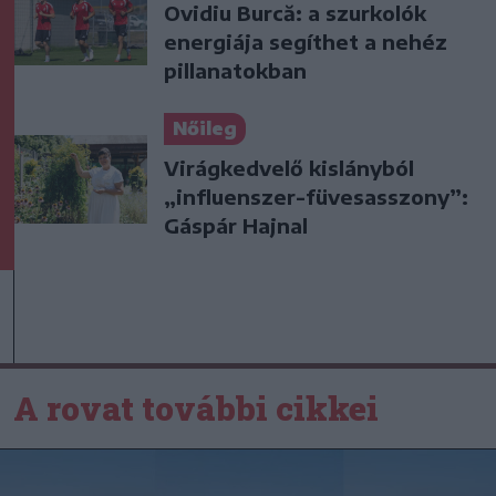
Ovidiu Burcă: a szurkolók
energiája segíthet a nehéz
pillanatokban
Nőileg
Virágkedvelő kislányból
„influenszer-füvesasszony”:
Gáspár Hajnal
A rovat további cikkei