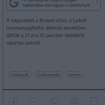
Itt állíthatja be, hogy a Google-
találatokban elöl legyen a Székelyhon!
A nagyvadat a Brassói úton, a Lukoil
üzemanyagtöltő-állomás közelében
látták a 21 óra 20 perckor kiküldött
riasztás szerint.
Csíkszék
Csíkszereda
medve