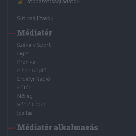
Látogatottsági adatok
Sütibeállítások
Médiatér
Székely Sport
Liget
Krónika
Bihari Napló
Erdélyi Napló
Főtér
Nőileg
Rádió GaGa
Jóállás
Médiatér alkalmazás