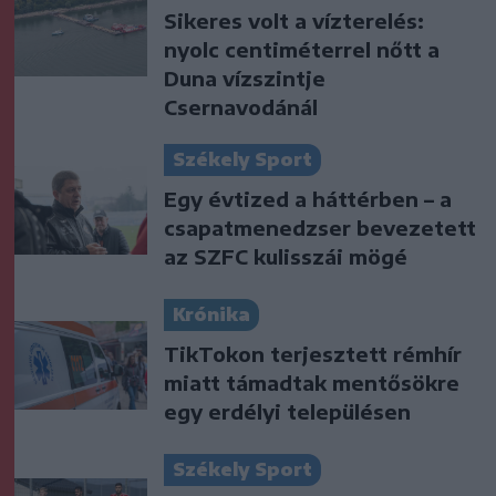
Sikeres volt a vízterelés:
nyolc centiméterrel nőtt a
Duna vízszintje
Csernavodánál
Székely Sport
Egy évtized a háttérben – a
csapatmenedzser bevezetett
az SZFC kulisszái mögé
Krónika
TikTokon terjesztett rémhír
miatt támadtak mentősökre
egy erdélyi településen
Székely Sport