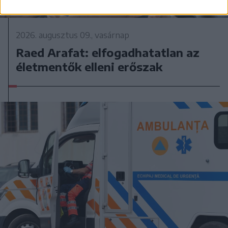
2026. augusztus 09., vasárnap
Raed Arafat: elfogadhatatlan az
életmentők elleni erőszak