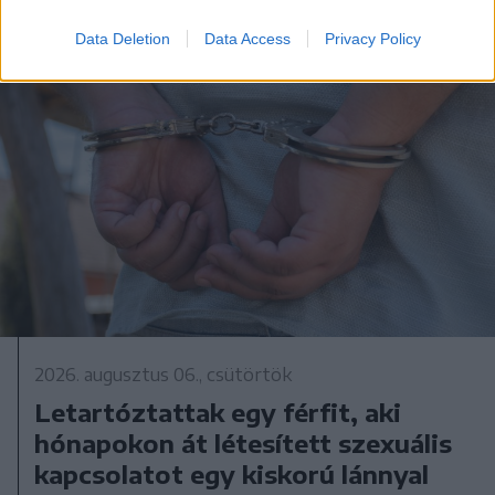
Data Deletion
Data Access
Privacy Policy
2026. augusztus 06., csütörtök
Letartóztattak egy férfit, aki
hónapokon át létesített szexuális
kapcsolatot egy kiskorú lánnyal