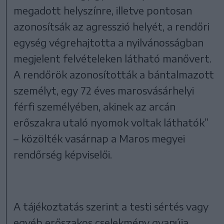
megadott helyszínre, illetve pontosan
azonosítsák az agresszió helyét, a rendőri
egység végrehajtotta a nyilvánosságban
megjelent felvételeken látható manővert.
A rendőrök azonosították a bántalmazott
személyt, egy 72 éves marosvásárhelyi
férfi személyében, akinek az arcán
erőszakra utaló nyomok voltak láthatók”
– közölték vasárnap a Maros megyei
rendőrség képviselői.
A tájékoztatás szerint a testi sértés vagy
egyéb erőszakos cselekmény gyanúja