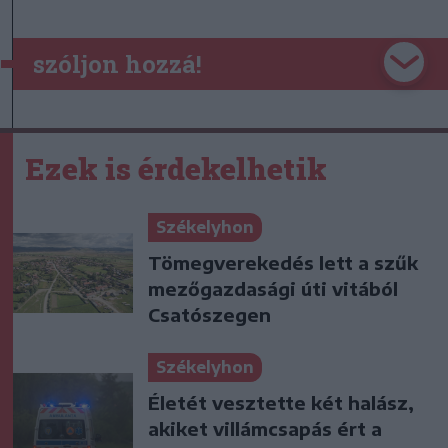
szóljon hozzá!
Ezek is érdekelhetik
Székelyhon
Tömegverekedés lett a szűk
mezőgazdasági úti vitából
Csatószegen
Székelyhon
Életét vesztette két halász,
akiket villámcsapás ért a