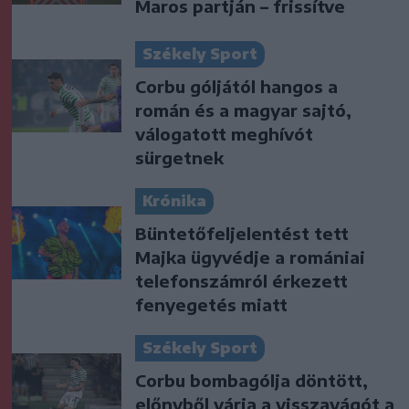
Maros partján – frissítve
Székely Sport
Corbu góljától hangos a
román és a magyar sajtó,
válogatott meghívót
sürgetnek
Krónika
Büntetőfeljelentést tett
Majka ügyvédje a romániai
telefonszámról érkezett
fenyegetés miatt
Székely Sport
Corbu bombagólja döntött,
előnyből várja a visszavágót a