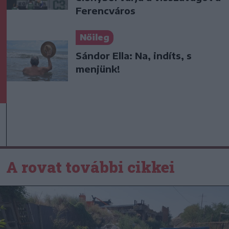
Ferencváros
Nőileg
Sándor Ella: Na, indíts, s
menjünk!
A rovat további cikkei