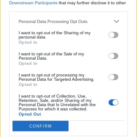
Downstream Participants
that may further disclose it to other
third parties.
Personal Data Processing Opt Outs
I want to opt-out of the Sharing of my
personal data.
Opted In
I want to opt-out of the Sale of my
Personal Data.
Opted In
I want to opt-out of processing my
Personal Data for Targeted Advertising.
Opted In
2026. augusztus 06., csütörtök
I want to opt-out of Collection, Use,
Életét vesztette két halász, akiket
Retention, Sale, and/or Sharing of my
Personal Data that Is Unrelated with the
villámcsapás ért a Maros partján –
Purposes for which it was collected.
Opted Out
frissítve
CONFIRM