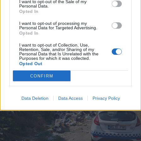
I want to opt-out of the Sale of my
Personal Data.
Opted In
2026. augusztus 07., péntek
I want to opt-out of processing my
Personal Data for Targeted Advertising.
Dinnyével megrakott teherautó
Opted In
borult fel Lukafalván
I want to opt-out of Collection, Use,
Retention, Sale, and/or Sharing of my
Personal Data that Is Unrelated with the
Purposes for which it was collected.
Opted Out
CONFIRM
Data Deletion
Data Access
Privacy Policy