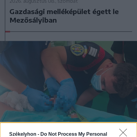
2026. augusztus 08., szombat
Gazdasági melléképület égett le
Mezősályiban
Székelyhon -
Do Not Process My Personal