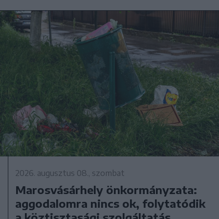
2026. augusztus 08., szombat
Marosvásárhely önkormányzata:
aggodalomra nincs ok, folytatódik
a köztisztasági szolgáltatás