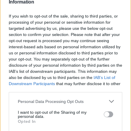
Information
2026. augusztus 08., szombat
Húsdarálógépbe szorult egy
If you wish to opt-out of the sale, sharing to third parties, or
kétéves gyerek keze, a tűzoltókra
processing of your personal or sensitive information for
targeted advertising by us, please use the below opt-out
is szükség volt a műtőben
section to confirm your selection. Please note that after your
opt-out request is processed you may continue seeing
interest-based ads based on personal information utilized by
us or personal information disclosed to third parties prior to
your opt-out. You may separately opt-out of the further
disclosure of your personal information by third parties on the
IAB’s list of downstream participants. This information may
also be disclosed by us to third parties on the
IAB’s List of
Downstream Participants
that may further disclose it to other
third parties.
Personal Data Processing Opt Outs
I want to opt-out of the Sharing of my
personal data.
Opted In