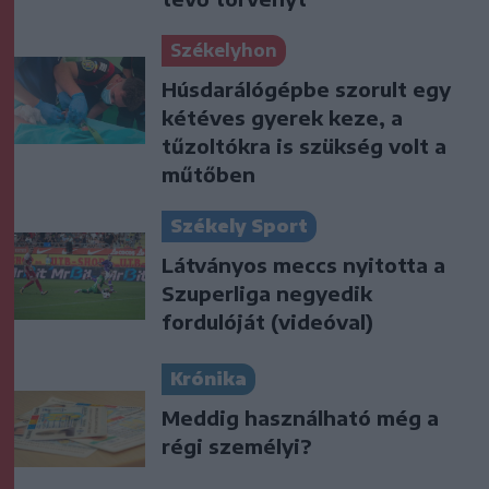
Székelyhon
Húsdarálógépbe szorult egy
kétéves gyerek keze, a
tűzoltókra is szükség volt a
műtőben
Székely Sport
Látványos meccs nyitotta a
Szuperliga negyedik
fordulóját (videóval)
Krónika
Meddig használható még a
régi személyi?