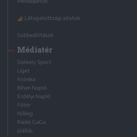
Médiaajánlat
Látogatottsági adatok
Sütibeállítások
Médiatér
Székely Sport
Liget
Krónika
Bihari Napló
Erdélyi Napló
Főtér
Nőileg
Rádió GaGa
Jóállás