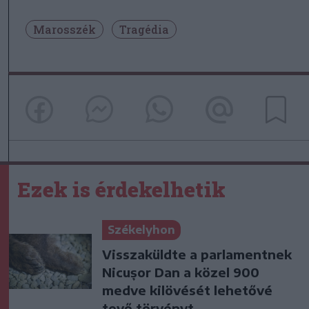
Marosszék
Tragédia
Ezek is érdekelhetik
Székelyhon
Visszaküldte a parlamentnek
Nicușor Dan a közel 900
medve kilövését lehetővé
tevő törvényt