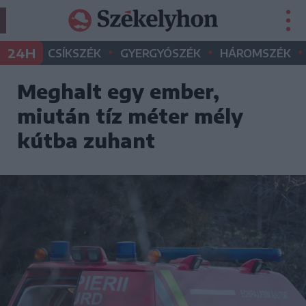
•
•
•
24H
CSÍKSZÉK
GYERGYÓSZÉK
HÁROMSZÉK
Meghalt egy ember,
miután tíz méter mély
kútba zuhant