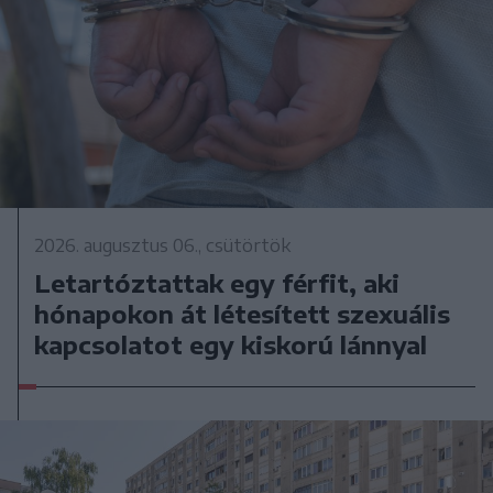
2026. augusztus 06., csütörtök
Letartóztattak egy férfit, aki
hónapokon át létesített szexuális
kapcsolatot egy kiskorú lánnyal