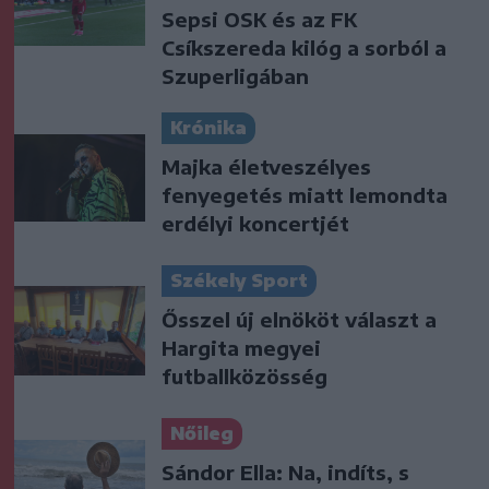
Sepsi OSK és az FK
Csíkszereda kilóg a sorból a
Szuperligában
Krónika
Majka életveszélyes
fenyegetés miatt lemondta
erdélyi koncertjét
Székely Sport
Ősszel új elnököt választ a
Hargita megyei
futballközösség
Nőileg
Sándor Ella: Na, indíts, s