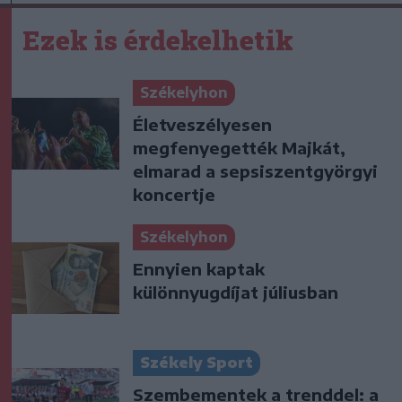
Ezek is érdekelhetik
Székelyhon
Életveszélyesen
megfenyegették Majkát,
elmarad a sepsiszentgyörgyi
koncertje
Székelyhon
Ennyien kaptak
különnyugdíjat júliusban
Székely Sport
Szembementek a trenddel: a