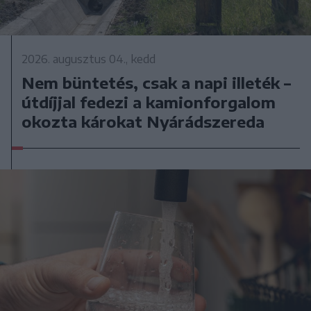
2026. augusztus 04., kedd
Nem büntetés, csak a napi illeték –
útdíjjal fedezi a kamionforgalom
okozta károkat Nyárádszereda