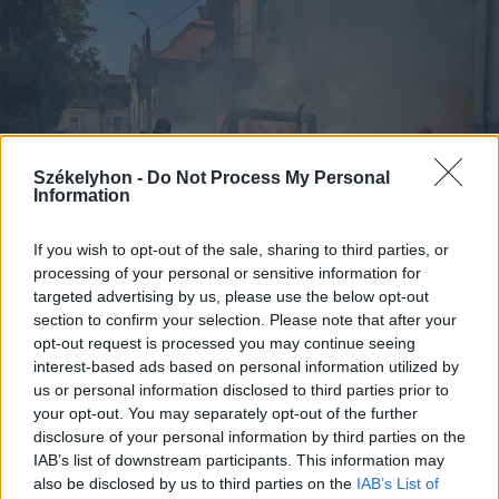
Székelyhon -
Do Not Process My Personal
Information
If you wish to opt-out of the sale, sharing to third parties, or
processing of your personal or sensitive information for
targeted advertising by us, please use the below opt-out
section to confirm your selection. Please note that after your
2026. augusztus 05., szerda
opt-out request is processed you may continue seeing
Teljesen kiégett egy kisteherautó
interest-based ads based on personal information utilized by
Marosvásárhelyen, egy ember
us or personal information disclosed to third parties prior to
your opt-out. You may separately opt-out of the further
megsérült
disclosure of your personal information by third parties on the
IAB’s list of downstream participants. This information may
also be disclosed by us to third parties on the
IAB’s List of