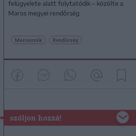
felügyelete alatt folytatódik – közölte a
Maros megyei rendőrség.
Marosszék
Rendőrség
szóljon hozzá!