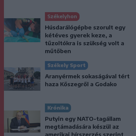
Székelyhon
Húsdarálógépbe szorult egy
kétéves gyerek keze, a
tűzoltókra is szükség volt a
műtőben
Székely Sport
Aranyérmek sokaságával tért
haza Kőszegről a Godako
Krónika
Putyin egy NATO-tagállam
megtámadására készül az
amerikai hírszerzés szerint