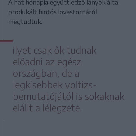
A hat hónapja együtt edző lányok által
produkált hintós lovastornáról
megtudtuk:
ilyet csak ők tudnak
előadni az egész
országban, de a
legkisebbek voltizs-
bemutatójától is sokaknak
elállt a lélegzete.