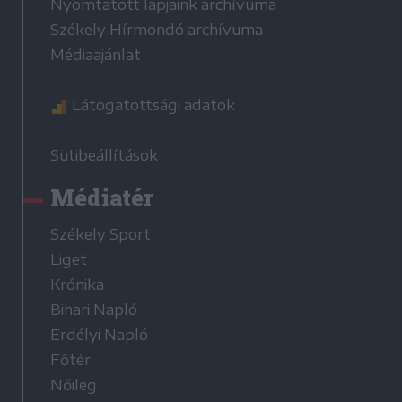
Nyomtatott lapjaink archívuma
Székely Hírmondó archívuma
Médiaajánlat
Látogatottsági adatok
Sütibeállítások
Médiatér
Székely Sport
Liget
Krónika
Bihari Napló
Erdélyi Napló
Főtér
Nőileg