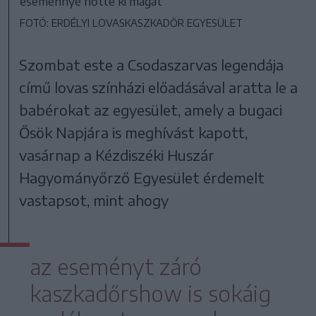
eseménnyé nőtte ki magát
FOTÓ: ERDÉLYI LOVASKASZKADŐR EGYESÜLET
Szombat este a Csodaszarvas legendája
című lovas színházi előadásával aratta le a
babérokat az egyesület, amely a bugaci
Ősök Napjára is meghívást kapott,
vasárnap a Kézdiszéki Huszár
Hagyományőrző Egyesület érdemelt
vastapsot, mint ahogy
az eseményt záró
kaszkadőrshow is sokáig