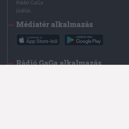
Rádió GaGa
Jóállás
Médiatér alkalmazás
Rádió GaGa alkalmazás
Kapcsolat
Írjon nekünk