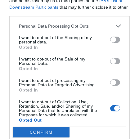
also be disclosed by us to third parties on the
IAB’s List of
Downstream Participants
that may further disclose it to other
third parties.
Personal Data Processing Opt Outs
I want to opt-out of the Sharing of my
personal data.
Opted In
I want to opt-out of the Sale of my
Personal Data.
Opted In
I want to opt-out of processing my
Personal Data for Targeted Advertising.
Opted In
I want to opt-out of Collection, Use,
Retention, Sale, and/or Sharing of my
Personal Data that Is Unrelated with the
2026. augusztus 08., szombat
Purposes for which it was collected.
Opted Out
Baka András elfogadta a felkérést a
köztársasági elnöki tisztségre
CONFIRM