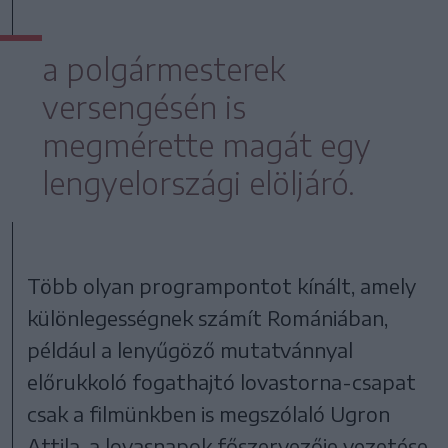
a polgármesterek
versengésén is
megmérette magát egy
lengyelországi elöljáró.
Több olyan programpontot kínált, amely
különlegességnek számít Romániában,
például a lenyűgöző mutatvánnyal
előrukkoló fogathajtó lovastorna-csapat
csak a filmünkben is megszólaló Ugron
Attila, a lovasnapok főszervezője vezetése