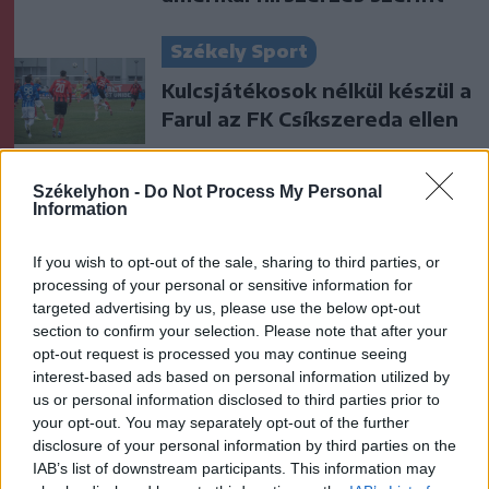
Székely Sport
Kulcsjátékosok nélkül készül a
Farul az FK Csíkszereda ellen
Székelyhon -
Do Not Process My Personal
Nőileg
Information
B. Máthé Zsuzsa: Az élet
If you wish to opt-out of the sale, sharing to third parties, or
„doktoriját” végeztem el az
processing of your personal or sensitive information for
epilepsziámmal
targeted advertising by us, please use the below opt-out
section to confirm your selection. Please note that after your
opt-out request is processed you may continue seeing
interest-based ads based on personal information utilized by
us or personal information disclosed to third parties prior to
your opt-out. You may separately opt-out of the further
disclosure of your personal information by third parties on the
A rovat további cikkei
IAB’s list of downstream participants. This information may