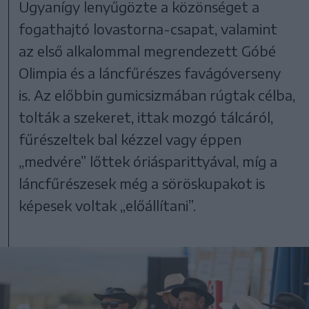
Ugyanígy lenyűgözte a közönséget a
fogathajtó lovastorna-csapat, valamint
az első alkalommal megrendezett Góbé
Olimpia és a láncfűrészes favágóverseny
is. Az előbbin gumicsizmában rúgtak célba,
tolták a szekeret, ittak mozgó tálcáról,
fűrészeltek bal kézzel vagy éppen
„medvére” lőttek óriásparittyával, míg a
láncfűrészesek még a söröskupakot is
képesek voltak „előállítani”.