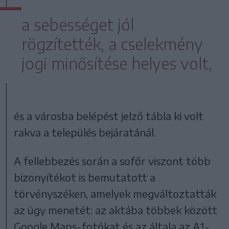
a sebességet jól
rögzítették, a cselekmény
jogi minősítése helyes volt,
és a városba belépést jelző tábla ki volt
rakva a település bejáratánál.
A fellebbezés során a sofőr viszont több
bizonyítékot is bemutatott a
törvényszéken, amelyek megváltoztatták
az ügy menetét: az aktába többek között
Google Maps-fotókat és az általa az A1-