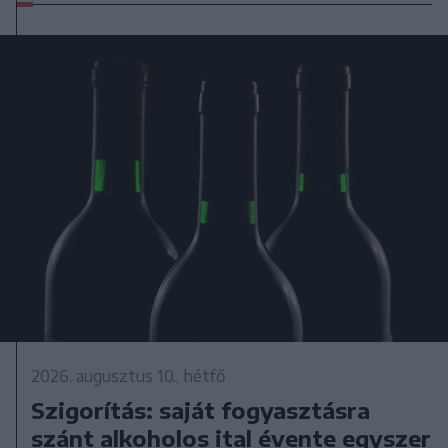
2026. augusztus 10., hétfő
Szigorítás: saját fogyasztásra
szánt alkoholos ital évente egyszer