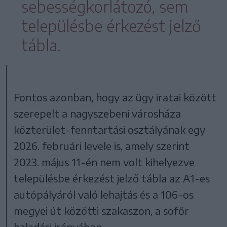
sebességkorlátozó, sem
településbe érkezést jelző
tábla.
Fontos azonban, hogy az ügy iratai között
szerepelt a nagyszebeni városháza
közterület-fenntartási osztályának egy
2026. februári levele is, amely szerint
2023. május 11-én nem volt kihelyezve
településbe érkezést jelző tábla az A1-es
autópályáról való lehajtás és a 106-os
megyei út közötti szakaszon, a sofőr
haladási irányában.