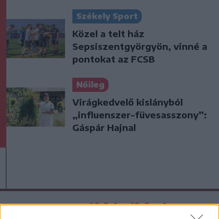
Székely Sport
Közel a telt ház
Sepsiszentgyörgyön, vinné a
pontokat az FCSB
Nőileg
Virágkedvelő kislányból
„influenszer-füvesasszony”:
Gáspár Hajnal
A rovat további cikkei