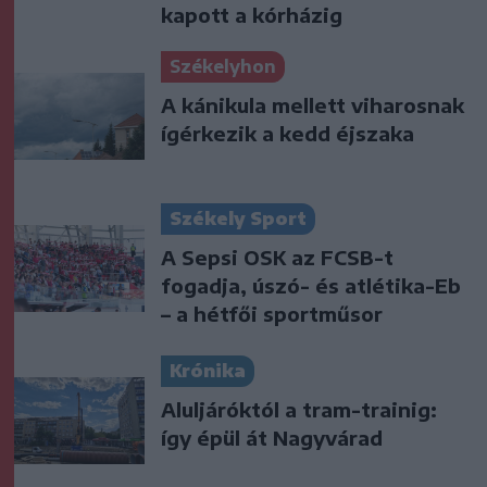
kapott a kórházig
Székelyhon
A kánikula mellett viharosnak
ígérkezik a kedd éjszaka
Székely Sport
A Sepsi OSK az FCSB-t
fogadja, úszó- és atlétika-Eb
– a hétfői sportműsor
Krónika
Aluljáróktól a tram-trainig:
így épül át Nagyvárad