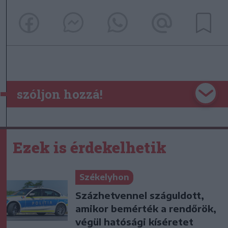
szóljon hozzá!
Ezek is érdekelhetik
Székelyhon
Százhetvennel száguldott,
amikor bemérték a rendőrök,
végül hatósági kíséretet