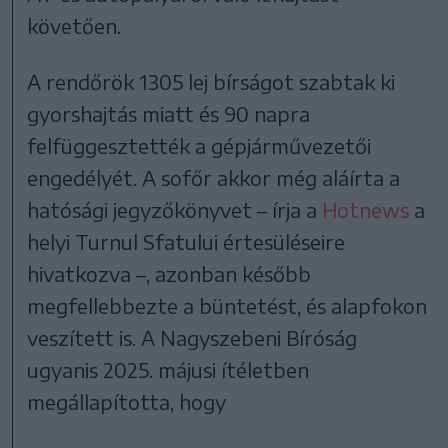
követően.
A rendőrök 1305 lej bírságot szabtak ki
gyorshajtás miatt és 90 napra
felfüggesztették a gépjárművezetői
engedélyét. A sofőr akkor még aláírta a
hatósági jegyzőkönyvet – írja a
Hotnews
a
helyi Turnul Sfatului értesüléseire
hivatkozva –, azonban később
megfellebbezte a büntetést, és alapfokon
veszített is. A Nagyszebeni Bíróság
ugyanis 2025. májusi ítéletben
megállapította, hogy