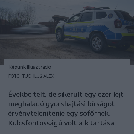
Képünk illusztráció
FOTÓ: TUCHILUȘ ALEX
Évekbe telt, de sikerült egy ezer lejt
meghaladó gyorshajtási bírságot
érvénytelenítenie egy sofőrnek.
Kulcsfontosságú volt a kitartása.