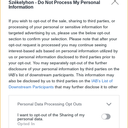
Székelyhon -
Do Not Process My Personal
Information
If you wish to opt-out of the sale, sharing to third parties, or
processing of your personal or sensitive information for
targeted advertising by us, please use the below opt-out
section to confirm your selection. Please note that after your
opt-out request is processed you may continue seeing
interest-based ads based on personal information utilized by
us or personal information disclosed to third parties prior to
your opt-out. You may separately opt-out of the further
disclosure of your personal information by third parties on the
IAB’s list of downstream participants. This information may
also be disclosed by us to third parties on the
IAB’s List of
Downstream Participants
that may further disclose it to other
third parties.
2026. augusztus 10., hétfő
Personal Data Processing Opt Outs
Megtámadta az
I want to opt-out of the Sharing of my
alkotmánybíróságon az államfő az
personal data.
új feddhetetlenségi törvényt
Opted In