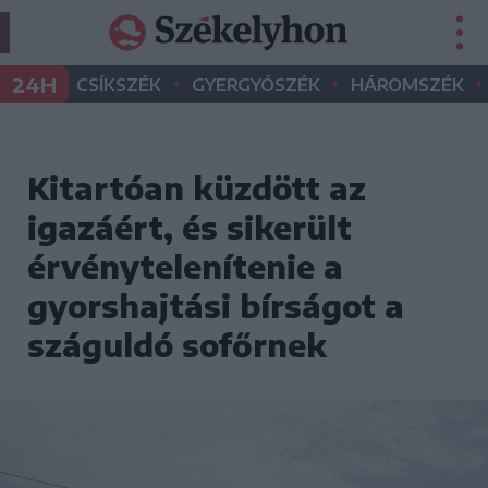
•
•
•
24H
CSÍKSZÉK
GYERGYÓSZÉK
HÁROMSZÉK
Kitartóan küzdött az
igazáért, és sikerült
érvénytelenítenie a
gyorshajtási bírságot a
száguldó sofőrnek