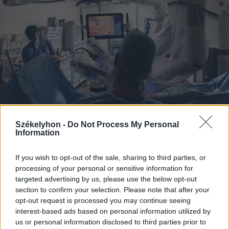
Székelyhon -
Do Not Process My Personal
2026. augusztus 06., csütörtök
Information
Elvégezték az első
robotasszisztált urológiai műtétet
If you wish to opt-out of the sale, sharing to third parties, or
processing of your personal or sensitive information for
Csíkszeredában
targeted advertising by us, please use the below opt-out
section to confirm your selection. Please note that after your
opt-out request is processed you may continue seeing
interest-based ads based on personal information utilized by
us or personal information disclosed to third parties prior to