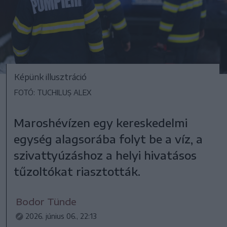
Képünk illusztráció
FOTÓ: TUCHILUȘ ALEX
Maroshévízen egy kereskedelmi
egység alagsorába folyt be a víz, a
szivattyúzáshoz a helyi hivatásos
tűzoltókat riasztották.
Bodor Tünde
2026. június 06., 22:13