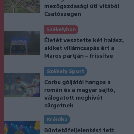
mezőgazdasági úti vitából
Csatószegen
Székelyhon
Életét vesztette két halász,
akiket villámcsapás ért a
Maros partján – frissítve
Székely Sport
Corbu góljától hangos a
román és a magyar sajtó,
válogatott meghívót
sürgetnek
Krónika
Büntetőfeljelentést tett