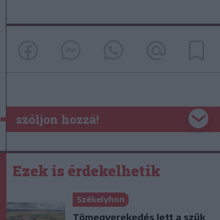
szóljon hozzá!
Ezek is érdekelhetik
Székelyhon
Tömegverekedés lett a szűk