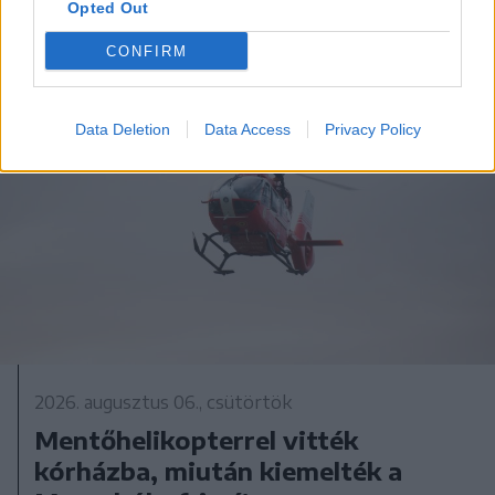
Opted Out
CONFIRM
Data Deletion
Data Access
Privacy Policy
2026. augusztus 06., csütörtök
Mentőhelikopterrel vitték
kórházba, miután kiemelték a