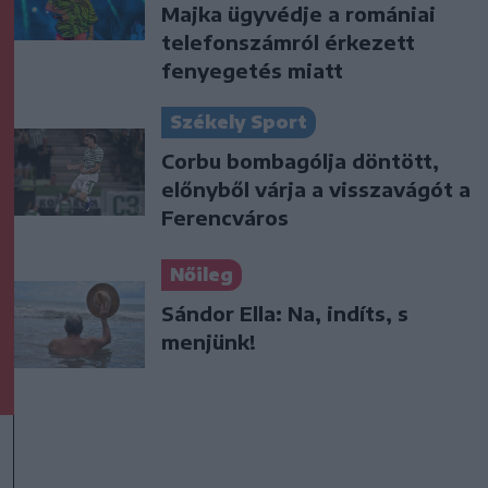
Majka ügyvédje a romániai
telefonszámról érkezett
fenyegetés miatt
Székely Sport
Corbu bombagólja döntött,
előnyből várja a visszavágót a
Ferencváros
Nőileg
Sándor Ella: Na, indíts, s
menjünk!