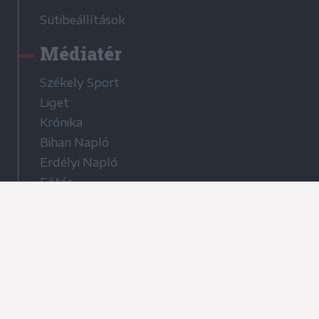
Sütibeállítások
Médiatér
Székely Sport
Liget
Krónika
Bihari Napló
Erdélyi Napló
Főtér
Nőileg
Rádió GaGa
Jóállás
Médiatér alkalmazás