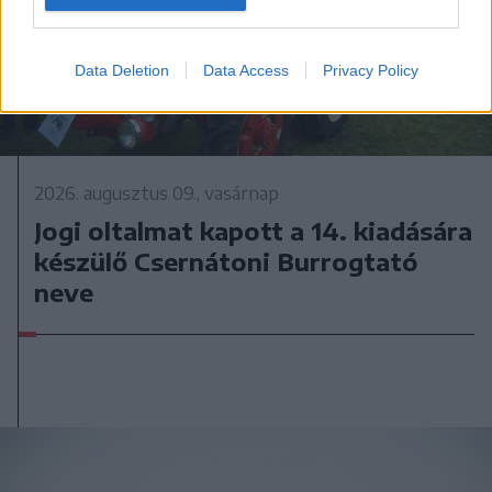
Data Deletion
Data Access
Privacy Policy
2026. augusztus 09., vasárnap
Jogi oltalmat kapott a 14. kiadására
készülő Csernátoni Burrogtató
neve