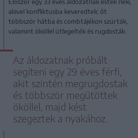
Először egy 33 éves áldozatnak estek neki,
akivel konfliktusba keveredtek: őt
többször hátba és combtájékon szúrták,
valamint ököllel ütlegelték és rugdosták.
Az áldozatnak próbált
segíteni egy 29 éves férfi,
akit szintén megrugdostak
és többször megütöttek
ököllel, majd kést
szegeztek a nyakához.