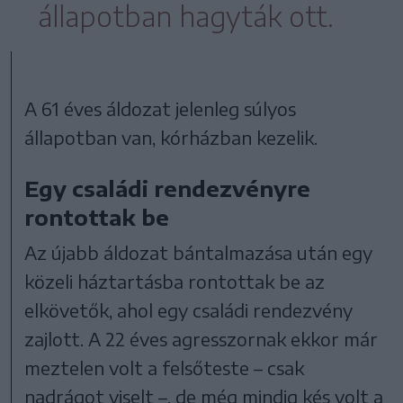
állapotban hagyták ott.
A 61 éves áldozat jelenleg súlyos
állapotban van, kórházban kezelik.
Egy családi rendezvényre
rontottak be
Az újabb áldozat bántalmazása után egy
közeli háztartásba rontottak be az
elkövetők, ahol egy családi rendezvény
zajlott. A 22 éves agresszornak ekkor már
meztelen volt a felsőteste – csak
nadrágot viselt –, de még mindig kés volt a