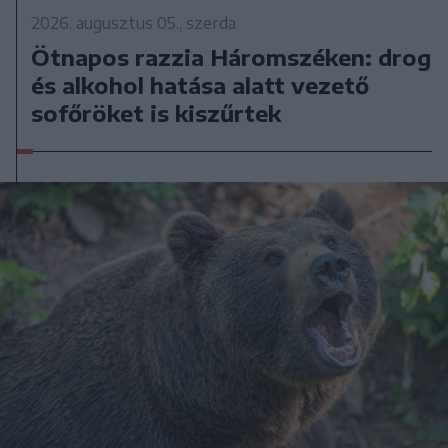
2026. augusztus 05., szerda
Ötnapos razzia Háromszéken: drog
és alkohol hatása alatt vezető
sofőröket is kiszűrtek