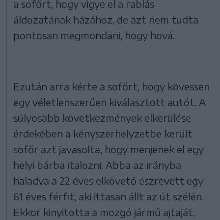
a sofőrt, hogy vigye el a rablás
áldozatának házához, de azt nem tudta
pontosan megmondani, hogy hová.
Ezután arra kérte a sofőrt, hogy kövessen
egy véletlenszerűen kiválasztott autót. A
súlyosabb következmények elkerülése
érdekében a kényszerhelyzetbe került
sofőr azt javasolta, hogy menjenek el egy
helyi bárba italozni. Abba az irányba
haladva a 22 éves elkövető észrevett egy
61 éves férfit, aki ittasan állt az út szélén.
Ekkor kinyitotta a mozgó jármű ajtaját,