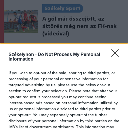
Székely Sport
A gól már összejött, az
áttörés még nem az FK-nak
(videóval)
Krónika
Székelyhon -
Do Not Process My Personal
Putyin egy NATO-tagállam
Information
megtámadására készül az
amerikai hírszerzés szerint
If you wish to opt-out of the sale, sharing to third parties, or
processing of your personal or sensitive information for
targeted advertising by us, please use the below opt-out
Székely Sport
section to confirm your selection. Please note that after your
opt-out request is processed you may continue seeing
Otthon kapott ki az újonctól a
interest-based ads based on personal information utilized by
Marosvásárhelyi ASA, a
us or personal information disclosed to third parties prior to
Steaua sem tudott nyerni
your opt-out. You may separately opt-out of the further
disclosure of your personal information by third parties on the
IAB’s list of downstream participants. This information may