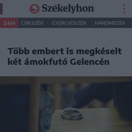
•
•
•
24H
CSÍKSZÉK
GYERGYÓSZÉK
HÁROMSZÉK
Több embert is megkéselt
két ámokfutó Gelencén