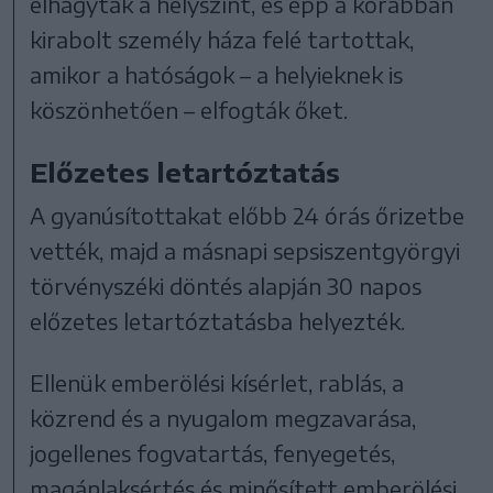
elhagyták a helyszínt, és épp a korábban
kirabolt személy háza felé tartottak,
amikor a hatóságok – a helyieknek is
köszönhetően – elfogták őket.
Előzetes letartóztatás
A gyanúsítottakat előbb 24 órás őrizetbe
vették, majd a másnapi sepsiszentgyörgyi
törvényszéki döntés alapján 30 napos
előzetes letartóztatásba helyezték.
Ellenük emberölési kísérlet, rablás, a
közrend és a nyugalom megzavarása,
jogellenes fogvatartás, fenyegetés,
magánlaksértés és minősített emberölési