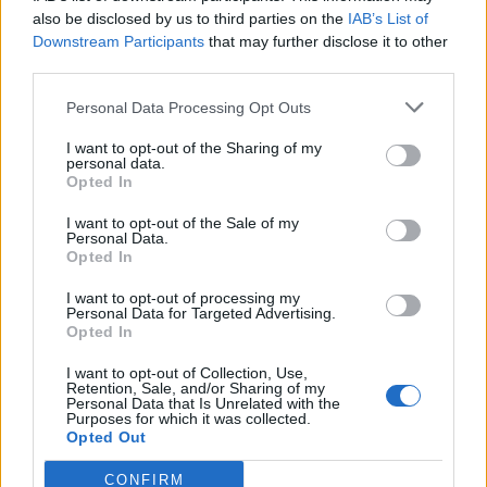
Nőileg
also be disclosed by us to third parties on the
IAB’s List of
B. Máthé Zsuzsa: Az élet
Downstream Participants
that may further disclose it to other
third parties.
„doktoriját” végeztem el az
epilepsziámmal
Personal Data Processing Opt Outs
I want to opt-out of the Sharing of my
personal data.
Opted In
I want to opt-out of the Sale of my
Personal Data.
Opted In
A rovat további cikkei
I want to opt-out of processing my
Personal Data for Targeted Advertising.
Opted In
I want to opt-out of Collection, Use,
Retention, Sale, and/or Sharing of my
Personal Data that Is Unrelated with the
Purposes for which it was collected.
Opted Out
CONFIRM