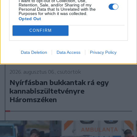
I want to opt-out of Collection, Use,
Retention, Sale, and/or Sharing of my
Personal Data that Is Unrelated with the
Purposes for which it was collected.
Opted Out
CONFIRM
Data Deletion
Data Access
Privacy Policy
2026. augusztus 06., csütörtök
Nyírfásban bukkantak rá egy
kannabiszültetvényre
Háromszéken