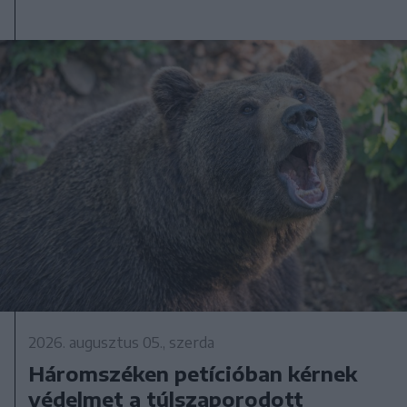
2026. augusztus 05., szerda
Háromszéken petícióban kérnek
védelmet a túlszaporodott