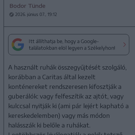
Bodor Tünde
2026. június 07., 19:12
Itt állíthatja be, hogy a Google-
találatokban elöl legyen a Székelyhon!
A használt ruhák összegyűjtését szolgáló,
korábban a Caritas által kezelt
konténereket rendszeresen kifosztják a
guberálók: vagy felfeszítik az ajtót, vagy
kulccsal nyitják ki (ami pár lejért kapható a
kereskedelemben) vagy más módon
halásszák ki belőle a ruhákat.
Legtöbbször kiválogatják a nekik tetsző