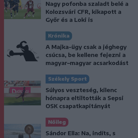
Nagy pofonba szaladt belé a
Kolozsvári CFR, kikapott a
Győr és a Loki is
Krónika
A Majka-ügy csak a jéghegy
csúcsa, be kellene fejezni a
magyar–magyar acsarkodást
Székely Sport
Súlyos veszteség, kilenc
hónapra eltiltották a Sepsi
OSK csapatkapitányát
Nőileg
Sándor Ella: Na, indíts, s