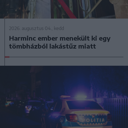
2026. augusztus 04., kedd
Harminc ember menekült ki egy
tömbházból lakástűz miatt