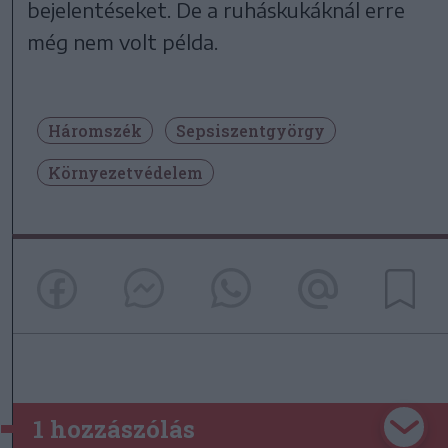
bejelentéseket. De a ruháskukáknál erre
még nem volt példa.
Háromszék
Sepsiszentgyörgy
Környezetvédelem
1 hozzászólás