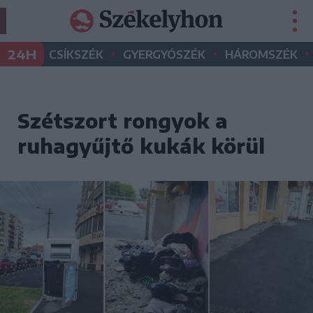
•
•
•
24H
CSÍKSZÉK
GYERGYÓSZÉK
HÁROMSZÉK
Szétszort rongyok a
ruhagyűjtő kukák körül