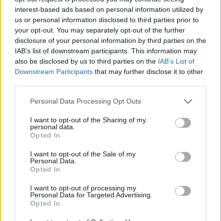
interest-based ads based on personal information utilized by
us or personal information disclosed to third parties prior to
your opt-out. You may separately opt-out of the further
disclosure of your personal information by third parties on the
IAB’s list of downstream participants. This information may
also be disclosed by us to third parties on the
IAB’s List of
Downstream Participants
that may further disclose it to other
third parties.
2026. augusztus 06., csütörtök
Personal Data Processing Opt Outs
Lakossági fórum az Állomás
I want to opt-out of the Sharing of my
negyedben: panaszok és igények a
personal data.
Opted In
tó körül
I want to opt-out of the Sale of my
Personal Data.
Opted In
I want to opt-out of processing my
Personal Data for Targeted Advertising.
Opted In