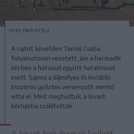
FOTÓ: PINTI ATTILA
A rajtot követően Tamás Csaba
folyamatosan vezetett, ám a harmadik
körben a hátassal együtt hatalmasat
esett. Sajnos a díjesélyes és korábbi
ötszörös győztes versenyzőt mentő
vitte el. Mint megtudtuk, a lovast
kórházba szállították.
A lovat helyben el kellett