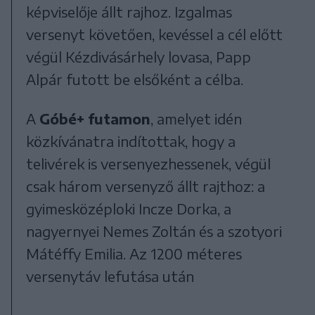
képviselője állt rajhoz. Izgalmas
versenyt követően, kevéssel a cél előtt
végül Kézdivásárhely lovasa, Papp
Alpár futott be elsőként a célba.
A
Góbé+ futamon
, amelyet idén
közkívánatra indítottak, hogy a
telivérek is versenyezhessenek, végül
csak három versenyző állt rajthoz: a
gyimesközéploki Incze Dorka, a
nagyernyei Nemes Zoltán és a szotyori
Mátéffy Emilia. Az 1200 méteres
versenytáv lefutása után