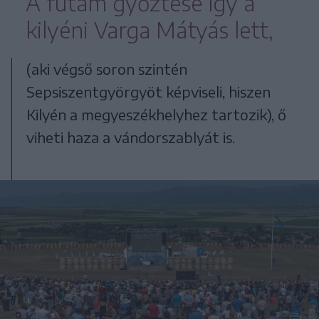
A futam győztese így a
kilyéni Varga Mátyás lett,
(aki végső soron szintén
Sepsiszentgyörgyöt képviseli, hiszen
Kilyén a megyeszékhelyhez tartozik), ő
viheti haza a vándorszablyát is.