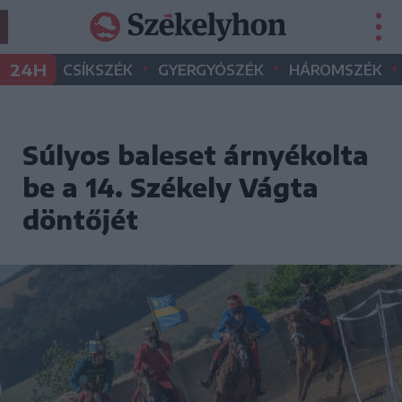
•
•
•
24H
CSÍKSZÉK
GYERGYÓSZÉK
HÁROMSZÉK
Súlyos baleset árnyékolta
be a 14. Székely Vágta
döntőjét