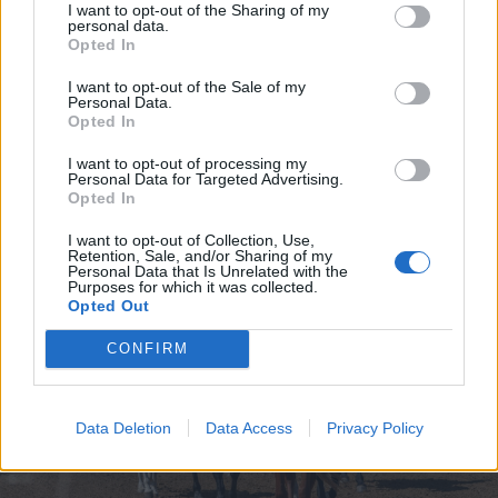
I want to opt-out of the Sharing of my
Villámlással, harmadikként
personal data.
Opted In
pedig Farkas Dán futott
I want to opt-out of the Sale of my
Personal Data.
be Illyefalva
Opted In
képviseletében.
I want to opt-out of processing my
Personal Data for Targeted Advertising.
Opted In
I want to opt-out of Collection, Use,
Retention, Sale, and/or Sharing of my
Personal Data that Is Unrelated with the
Purposes for which it was collected.
Opted Out
CONFIRM
Data Deletion
Data Access
Privacy Policy