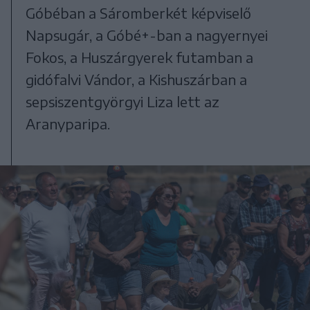
Góbéban a Sáromberkét képviselő
Napsugár, a Góbé+-ban a nagyernyei
Fokos, a Huszárgyerek futamban a
gidófalvi Vándor, a Kishuszárban a
sepsiszentgyörgyi Liza lett az
Aranyparipa.