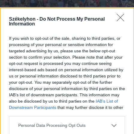
Székelyhon -
Do Not Process My Personal
Information
FOTÓ: PINTI ATTILA
If you wish to opt-out of the sale, sharing to third parties, or
processing of your personal or sensitive information for
targeted advertising by us, please use the below opt-out
Ám a Nemzeti Vágtára a döntő
section to confirm your selection. Please note that after your
mindegyik résztvevője továbbmehet, a
opt-out request is processed you may continue seeing
interest-based ads based on personal information utilized by
megyeszékhelynek ugyanis
us or personal information disclosed to third parties prior to
rendezőként előjoga még egy
your opt-out. You may separately opt-out of the further
disclosure of your personal information by third parties on the
versenyzőt delegálni a versenyre.
IAB’s list of downstream participants. This information may
also be disclosed by us to third parties on the
IAB’s List of
Downstream Participants
that may further disclose it to other
third parties.
Második helyen Bálint
Personal Data Processing Opt Outs
Szilamér végzett