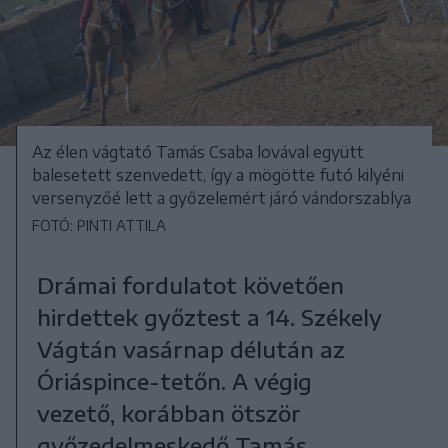
Az élen vágtató Tamás Csaba lovával együtt
balesetett szenvedett, így a mögötte futó kilyéni
versenyzőé lett a győzelemért járó vándorszablya
FOTÓ: PINTI ATTILA
Drámai fordulatot követően
hirdettek győztest a 14. Székely
Vágtán vasárnap délután az
Óriáspince-tetőn. A végig
vezető, korábban ötször
győzedelmeskedő Tamás