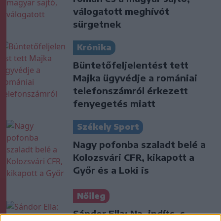
válogatott meghívót
sürgetnek
Krónika
Büntetőfeljelentést tett
Majka ügyvédje a romániai
telefonszámról érkezett
fenyegetés miatt
Székely Sport
Nagy pofonba szaladt belé a
Kolozsvári CFR, kikapott a
Győr és a Loki is
Nőileg
Sándor Ella: Na, indíts, s