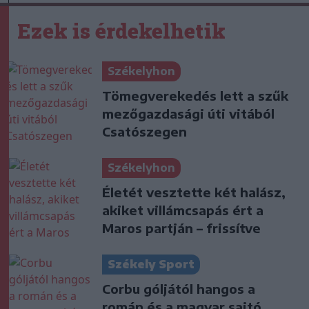
Ezek is érdekelhetik
Székelyhon
Tömegverekedés lett a szűk
mezőgazdasági úti vitából
Csatószegen
Székelyhon
Életét vesztette két halász,
akiket villámcsapás ért a
Maros partján – frissítve
Székely Sport
Corbu góljától hangos a
román és a magyar sajtó,