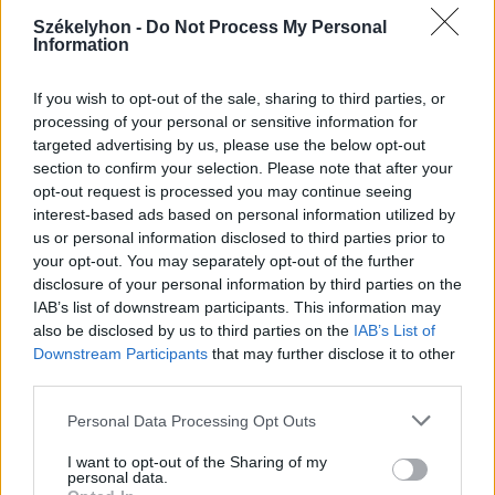
menjünk!
Székelyhon -
Do Not Process My Personal
Information
If you wish to opt-out of the sale, sharing to third parties, or
processing of your personal or sensitive information for
targeted advertising by us, please use the below opt-out
section to confirm your selection. Please note that after your
opt-out request is processed you may continue seeing
A rovat további cikkei
interest-based ads based on personal information utilized by
us or personal information disclosed to third parties prior to
your opt-out. You may separately opt-out of the further
disclosure of your personal information by third parties on the
IAB’s list of downstream participants. This information may
2026. augusztus 06., csütörtök
also be disclosed by us to third parties on the
IAB’s List of
Downstream Participants
that may further disclose it to other
Időszakos vízszünet
third parties.
Gyergyószentmiklóson
Personal Data Processing Opt Outs
I want to opt-out of the Sharing of my
personal data.