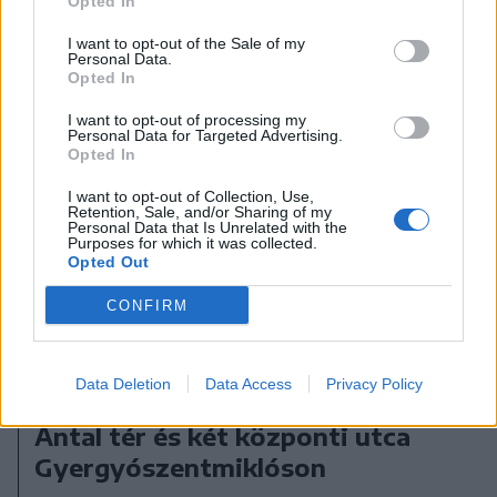
Opted In
I want to opt-out of the Sale of my
Personal Data.
Opted In
I want to opt-out of processing my
2026. augusztus 05., szerda
Personal Data for Targeted Advertising.
Opted In
Dolgoznak az utak helyreállításán
Gyergyószentmiklóson
I want to opt-out of Collection, Use,
Retention, Sale, and/or Sharing of my
Personal Data that Is Unrelated with the
Purposes for which it was collected.
Opted Out
CONFIRM
2026. augusztus 03., hétfő
Data Deletion
Data Access
Privacy Policy
Hétmillió lejből újul meg a Jakab
Antal tér és két központi utca
Gyergyószentmiklóson