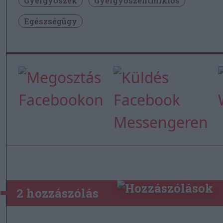
Gyergyószék
Gyergyószentmiklós
Egészségügy
2 hozzászólás