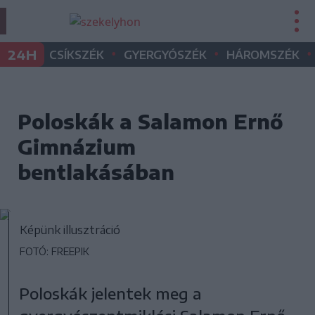
•
•
•
24H
CSÍKSZÉK
GYERGYÓSZÉK
HÁROMSZÉK
Poloskák a Salamon Ernő
Gimnázium
bentlakásában
Képünk illusztráció
FOTÓ: FREEPIK
Poloskák jelentek meg a