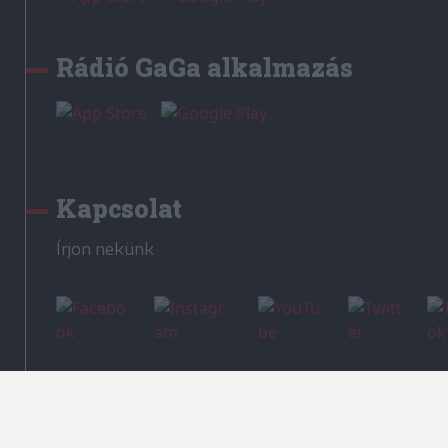
Rádió GaGa alkalmazás
Kapcsolat
Írjon nekünk