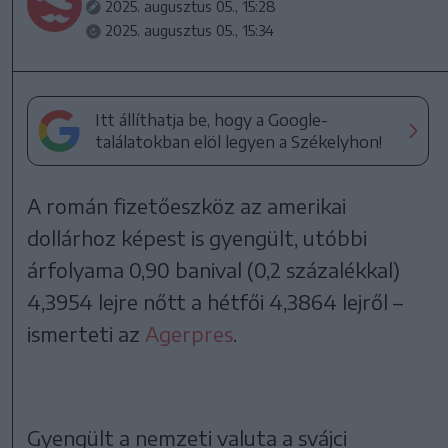
2025. augusztus 05., 15:28
2025. augusztus 05., 15:34
Itt állíthatja be, hogy a Google-
találatokban elöl legyen a Székelyhon!
A román fizetőeszköz az amerikai
dollárhoz képest is gyengült, utóbbi
árfolyama 0,90 banival (0,2 százalékkal)
4,3954 lejre nőtt a hétfői 4,3864 lejről –
ismerteti az
Agerpres
.
Gyengült a nemzeti valuta a svájci