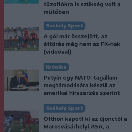
tűzoltókra is szükség volt a
műtőben
Székely Sport
A gól már összejött, az
áttörés még nem az FK-nak
(videóval)
Krónika
Putyin egy NATO-tagállam
megtámadására készül az
amerikai hírszerzés szerint
Székely Sport
Otthon kapott ki az újonctól a
Marosvásárhelyi ASA, a