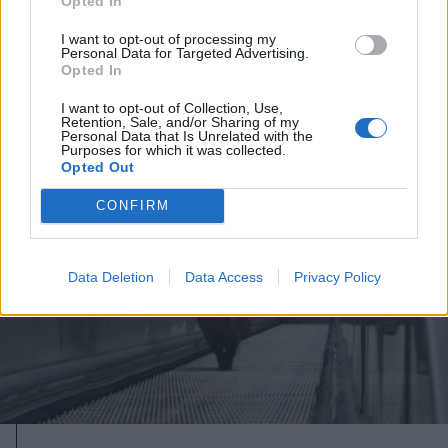
frissítve
Opted In
I want to opt-out of processing my
Personal Data for Targeted Advertising.
Opted In
I want to opt-out of Collection, Use,
Retention, Sale, and/or Sharing of my
Personal Data that Is Unrelated with the
Purposes for which it was collected.
Opted Out
CONFIRM
Data Deletion
Data Access
Privacy Policy