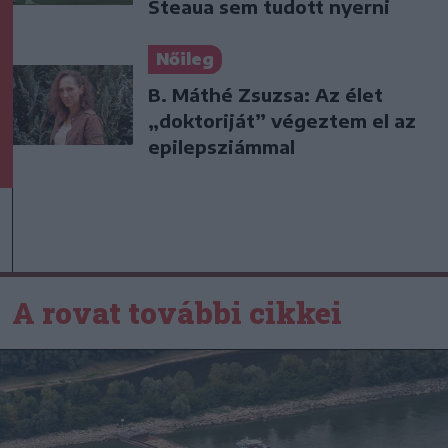
Steaua sem tudott nyerni
Nőileg
B. Máthé Zsuzsa: Az élet
„doktoriját” végeztem el az
epilepsziámmal
A rovat további cikkei