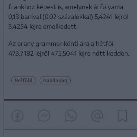
frankhoz képest is, amelynek árfolyama
0,13 banival (0,02 százalékkal) 5,4241 lejről
5,4254 lejre emelkedett.
Az arany grammonkénti ára a hétfői
473,7182 lejről 475,5041 lejre nőtt kedden.
Belföld
Gazdaság