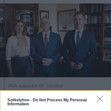
2026. augusztus 08., szombat
Baka András elfogadta a felkérést a
köztársasági elnöki tisztségre
Székelyhon -
Do Not Process My Personal
Information