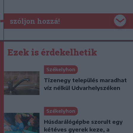
szóljon hozzá!
Ezek is érdekelhetik
Székelyhon
Tizenegy település maradhat
víz nélkül Udvarhelyszéken
Székelyhon
Húsdarálógépbe szorult egy
kétéves gyerek keze, a