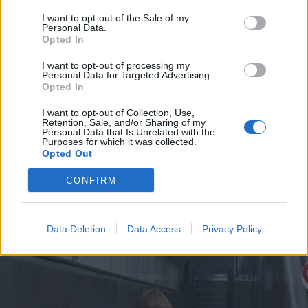
I want to opt-out of the Sale of my
Personal Data.
Opted In
I want to opt-out of processing my
2026. augusztus 08., szombat
Personal Data for Targeted Advertising.
Opted In
Románia irányából érkező ukrán
I want to opt-out of Collection, Use,
csalidrón robbant fel Bulgáriában –
Retention, Sale, and/or Sharing of my
Personal Data that Is Unrelated with the
frissítve
Purposes for which it was collected.
Opted Out
CONFIRM
Data Deletion
Data Access
Privacy Policy