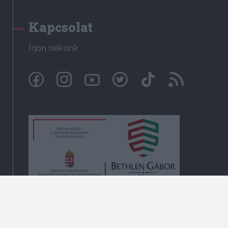
Kapcsolat
Írjon nekünk
© Székelyhon.ro 2009-2026