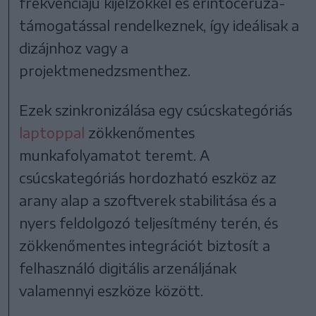
frekvenciájú kijelzőkkel és érintőceruza-
támogatással rendelkeznek, így ideálisak a
dizájnhoz vagy a
projektmenedzsmenthez.
Ezek szinkronizálása egy csúcskategóriás
laptoppal
zökkenőmentes
munkafolyamatot teremt. A
csúcskategóriás hordozható eszköz az
arany alap a szoftverek stabilitása és a
nyers feldolgozó teljesítmény terén, és
zökkenőmentes integrációt biztosít a
felhasználó digitális arzenáljának
valamennyi eszköze között.