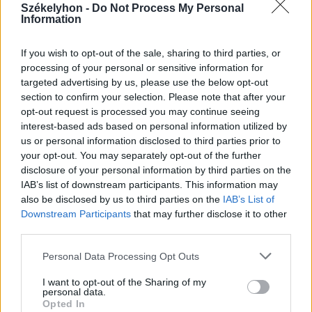
Székelyhon -
Do Not Process My Personal
Information
2026. augusztus 08., szombat
Baka András elfogadta a felkérést a
If you wish to opt-out of the sale, sharing to third parties, or
köztársasági elnöki tisztségre
processing of your personal or sensitive information for
targeted advertising by us, please use the below opt-out
section to confirm your selection. Please note that after your
opt-out request is processed you may continue seeing
interest-based ads based on personal information utilized by
us or personal information disclosed to third parties prior to
your opt-out. You may separately opt-out of the further
disclosure of your personal information by third parties on the
IAB’s list of downstream participants. This information may
also be disclosed by us to third parties on the
IAB’s List of
Downstream Participants
that may further disclose it to other
third parties.
Personal Data Processing Opt Outs
I want to opt-out of the Sharing of my
personal data.
Opted In