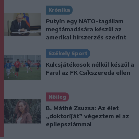
Krónika
Putyin egy NATO-tagállam
megtámadására készül az
amerikai hírszerzés szerint
Székely Sport
Kulcsjátékosok nélkül készül a
Farul az FK Csíkszereda ellen
Nőileg
B. Máthé Zsuzsa: Az élet
„doktoriját” végeztem el az
epilepsziámmal