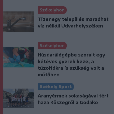
Székelyhon
Tizenegy település maradhat
víz nélkül Udvarhelyszéken
Székelyhon
Húsdarálógépbe szorult egy
kétéves gyerek keze, a
tűzoltókra is szükség volt a
műtőben
Székely Sport
Aranyérmek sokaságával tért
haza Kőszegről a Godako