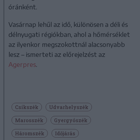
óránként.
Vasárnap lehűl az idő, különösen a déli és
délnyugati régiókban, ahol a hőmérséklet
az ilyenkor megszokottnál alacsonyabb
lesz – ismerteti az előrejelzést az
Agerpres
.
Csíkszék
Udvarhelyszék
Marosszék
Gyergyószék
Háromszék
Időjárás