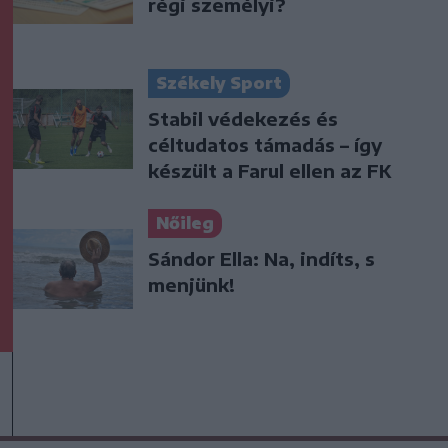
régi személyi?
Székely Sport
Stabil védekezés és
céltudatos támadás – így
készült a Farul ellen az FK
Nőileg
Sándor Ella: Na, indíts, s
menjünk!