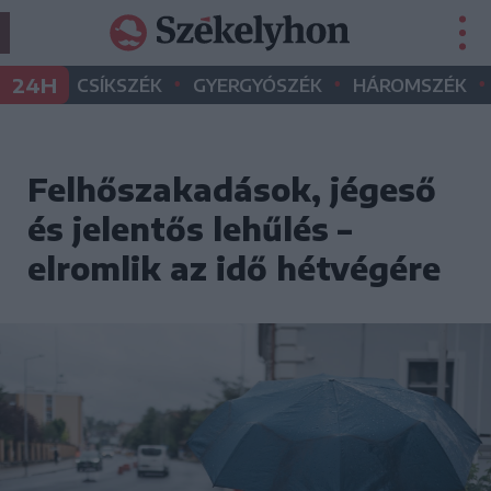
•
•
•
24H
CSÍKSZÉK
GYERGYÓSZÉK
HÁROMSZÉK
Felhőszakadások, jégeső
és jelentős lehűlés –
elromlik az idő hétvégére