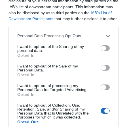
disclosure of your personal information by third parties on the
IAB’s list of downstream participants. This information may
also be disclosed by us to third parties on the
IAB’s List of
2026. augusztus 07., péntek
Downstream Participants
that may further disclose it to other
third parties.
Románul is helyt kell állni a hétfőn
kezdődő írásbeliken – így
Personal Data Processing Opt Outs
készülhetnek a pótérettségizők
I want to opt-out of the Sharing of my
personal data.
Opted In
I want to opt-out of the Sale of my
Personal Data.
Opted In
I want to opt-out of processing my
Personal Data for Targeted Advertising.
Opted In
I want to opt-out of Collection, Use,
Retention, Sale, and/or Sharing of my
Personal Data that Is Unrelated with the
Purposes for which it was collected.
Opted Out