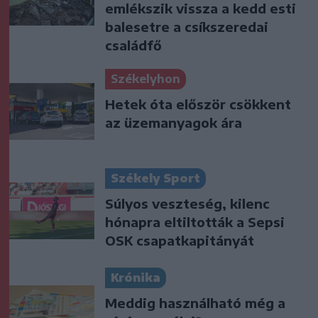
emlékszik vissza a kedd esti
balesetre a csíkszeredai
családfő
Székelyhon
Hetek óta először csökkent
az üzemanyagok ára
Székely Sport
Súlyos veszteség, kilenc
hónapra eltiltották a Sepsi
OSK csapatkapitányát
Krónika
Meddig használható még a