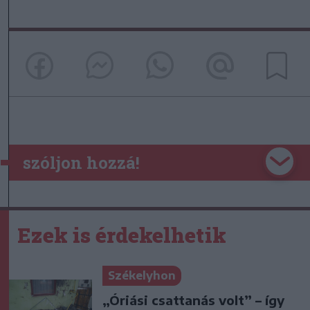
szóljon hozzá!
Ezek is érdekelhetik
Székelyhon
„Óriási csattanás volt” – így