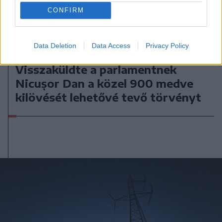
CONFIRM
Data Deletion
Data Access
Privacy Policy
2026. augusztus 07., péntek
Visszaküldte a parlamentnek
Nicușor Dan a közel 900 medve
kilövését lehetővé tevő törvényt