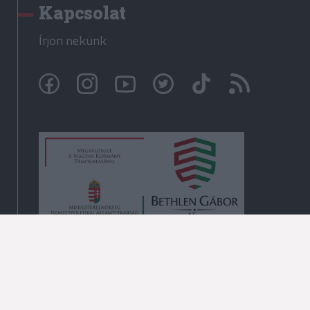
Kapcsolat
Írjon nekünk
© Székelyhon.ro 2009-2026
Minden jog fenntartva!