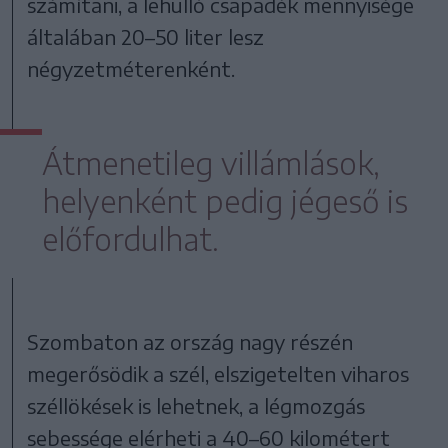
számítani, a lehulló csapadék mennyisége
általában 20–50 liter lesz
négyzetméterenként.
Átmenetileg villámlások,
helyenként pedig jégeső is
előfordulhat.
Szombaton az ország nagy részén
megerősödik a szél, elszigetelten viharos
széllökések is lehetnek, a légmozgás
sebessége elérheti a 40–60 kilométert