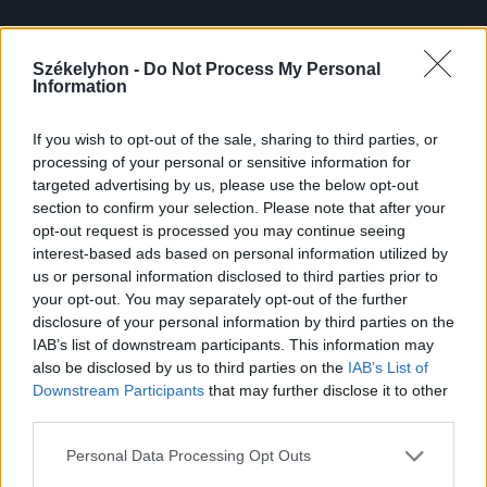
Székelyhon -
Do Not Process My Personal
Information
If you wish to opt-out of the sale, sharing to third parties, or
processing of your personal or sensitive information for
targeted advertising by us, please use the below opt-out
•
VIDEÓ: SONY PICTURES ENTERTAINTMENT
section to confirm your selection. Please note that after your
opt-out request is processed you may continue seeing
Egyik csata a másik után (One
interest-based ads based on personal information utilized by
Battle After Another) –
us or personal information disclosed to third parties prior to
your opt-out. You may separately opt-out of the further
rendező: Paul Thomas
disclosure of your personal information by third parties on the
Anderson
IAB’s list of downstream participants. This information may
also be disclosed by us to third parties on the
IAB’s List of
Igazi nagyágyúval,
Leonardo DiCaprio
-
Downstream Participants
that may further disclose it to other
third parties.
val a főszerepben készült el
Paul
Personal Data Processing Opt Outs
Thomas Anderson
(
Boogie Nights
,