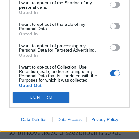
Kótyagos szerelem
,
Vérző ola
j,
Licorice
I want to opt-out of the Sharing of my
personal data.
Pizza
) legújabb filmje, amelyben egy
Opted In
csapat volt forradalmár viszontagságait
I want to opt-out of the Sale of my
Personal Data.
követhetjük végig, akikre 16 év után
Opted In
próbálnak lecsapni a hatóságok. A
I want to opt-out of processing my
Personal Data for Targeted Advertising.
Dicaprio Bob Fergusonjára vadászó
Opted In
Steven Lockjaw-t
Sean Penn
, míg a másik
I want to opt-out of Collection, Use,
Retention, Sale, and/or Sharing of my
forradalmár, Sensei Sergio-t
Benicio Del
Personal Data that Is Unrelated with the
Purposes for which it was collected.
Toro
játsszák, de feltűnik még a filmben,
Opted Out
de ígéretes tehetségként
Chase Infinity
CONFIRM
is bizonyíthat. Paul Thomas Anderson
közel három órás filmje szeptember
Data Deletion
Data Access
Privacy Policy
végén érkezik a mozikba, és várhatóan a
soron következő díjszezonban is sokat