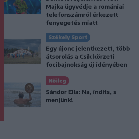
Majka ügyvédje a romániai
telefonszámról érkezett
fenyegetés miatt
Székely Sport
Egy újonc jelentkezett, több
átsorolás a Csík körzeti
focibajnokság új idényében
Nőileg
Sándor Ella: Na, indíts, s
menjünk!