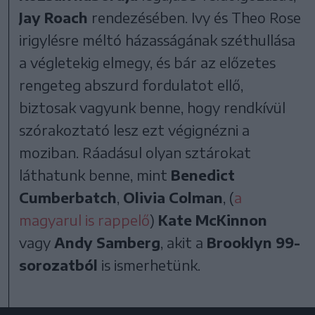
Jay Roach
rendezésében. Ivy és Theo Rose
irigylésre méltó házasságának széthullása
a végletekig elmegy, és bár az előzetes
rengeteg abszurd fordulatot ellő,
biztosak vagyunk benne, hogy rendkívül
szórakoztató lesz ezt végignézni a
moziban. Ráadásul olyan sztárokat
láthatunk benne, mint
Benedict
Cumberbatch
,
Olivia Colman
, (
a
magyarul is rappelő
)
Kate McKinnon
vagy
Andy Samberg
, akit a
Brooklyn 99-
sorozatból
is ismerhetünk.