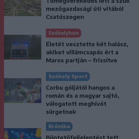
Tömegverekedés lett a szűk
mezőgazdasági úti vitából
Csatószegen
Székelyhon
Életét vesztette két halász,
akiket villámcsapás ért a
Maros partján – frissítve
Székely Sport
Corbu góljától hangos a
román és a magyar sajtó,
válogatott meghívót
sürgetnek
Krónika
Büntetőfeljelentést tett