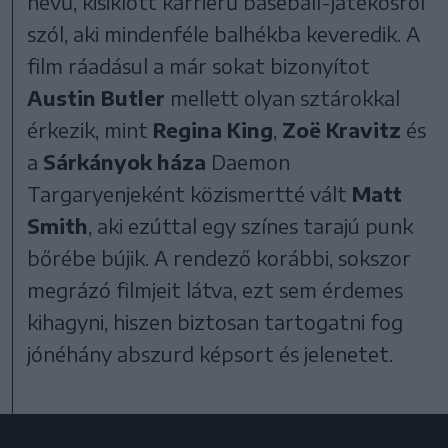
nevű, kisiklott karrierű baseball-játékosról
szól, aki mindenféle balhékba keveredik. A
film ráadásul a már sokat bizonyítot
Austin Butler
mellett olyan sztárokkal
érkezik, mint
Regina King
,
Zoë Kravitz
és
a
Sárkányok háza
Daemon
Targaryenjeként közismertté vált
Matt
Smith
, aki ezúttal egy színes tarajú punk
bőrébe bújik. A rendező korábbi, sokszor
megrázó filmjeit látva, ezt sem érdemes
kihagyni, hiszen biztosan tartogatni fog
jónéhány abszurd képsort és jelenetet.