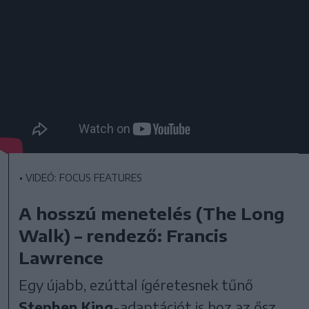
•
VIDEÓ: FOCUS FEATURES
A hosszú menetelés (The Long
Walk) – rendező: Francis
Lawrence
Egy újabb, ezúttal ígéretesnek tűnő
Stephen King
-adaptációt is hoz az ősz,