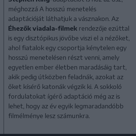
méghozzá A hosszú menetelés
adaptációját láthatjuk a vásznakon. Az
Éhezők viadala-filmek
rendezője ezúttal
is egy disztópikus jövőbe viszi el a nézőket,
ahol fiatalok egy csoportja kénytelen egy
hosszú menetelésen részt venni, amely
egyetlen ember életben maradásáig tart,
akik pedig útközben feladnák, azokat az
őket kísérő katonák végzik ki. A sokkoló
fordulatokat ígérő adaptáció még az is
lehet, hogy az év egyik legmaradandóbb
filmélménye lesz számunkra.