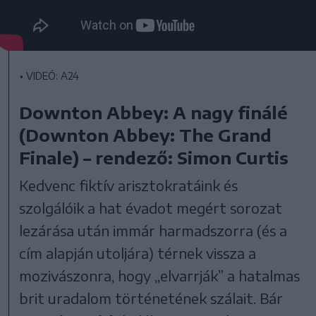
•
VIDEÓ: A24
Downton Abbey: A nagy finálé
(Downton Abbey: The Grand
Finale) – rendező: Simon Curtis
Kedvenc fiktív arisztokratáink és
szolgálóik a hat évadot megért sorozat
lezárása után immár harmadszorra (és a
cím alapján utoljára) térnek vissza a
mozivászonra, hogy „elvarrják” a hatalmas
brit uradalom történetének szálait. Bár