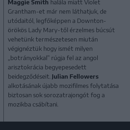
Maggie Smith
halála miatt Violet
Grantham-et már nem láthatjuk, de
utódaitól, legfőképpen a Downton-
örökös Lady Mary-től érzelmes búcsút
vehetünk természetesen miután
végignéztük hogy ismét milyen
„botrányokkal” rúgja fel az angol
arisztokrácia begyepesedett
beidegződéseit.
Julian Fellowers
alkotásának újabb mozifilmes folytatása
biztosan sok sorozatrajongót fog a
mozikba csábítani.