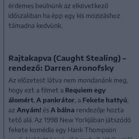
érdemes beülnünk az elkövetkező
időszakban ha épp egy kis mozizáshoz
támadna kedvünk.
Rajtakapva (Caught Stealing) –
rendező: Darren Aronofsky
Az előzetest látva nem mondanánk meg,
hogy ezt a filmet a
Requiem egy
álomért
,
A pankrátor
, a
Fekete hattyú
,
az
Anyám!
és
A bálna
rendezője hozta
tető alá. Az 1998 New Yorkjában játszódó
fekete komédia egy Hank Thompson