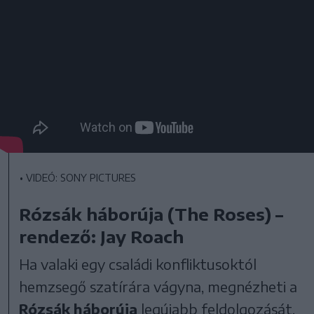
•
VIDEÓ: SONY PICTURES
Rózsák háborúja (The Roses) –
rendező: Jay Roach
Ha valaki egy családi konfliktusoktól
hemzsegő szatírára vágyna, megnézheti a
Rózsák háborúja
legújabb feldolgozását,