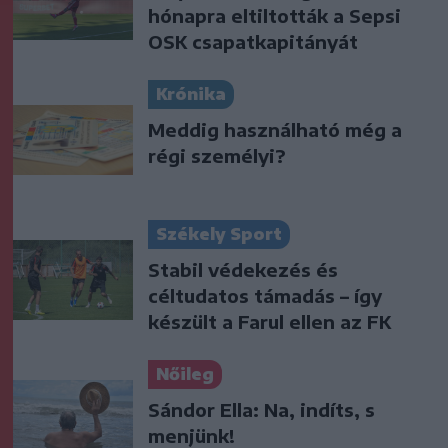
hónapra eltiltották a Sepsi
OSK csapatkapitányát
Krónika
Meddig használható még a
régi személyi?
Székely Sport
Stabil védekezés és
céltudatos támadás – így
készült a Farul ellen az FK
Nőileg
Sándor Ella: Na, indíts, s
menjünk!