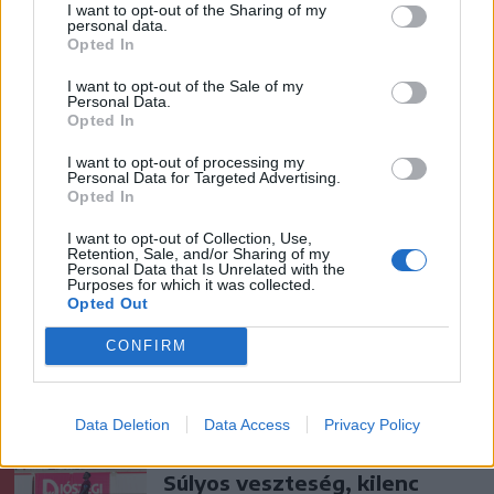
I want to opt-out of the Sharing of my
personal data.
Ezek is érdekelhetik
Opted In
I want to opt-out of the Sale of my
Personal Data.
Székelyhon
Opted In
Hetek óta először csökkent
I want to opt-out of processing my
az üzemanyagok ára
Personal Data for Targeted Advertising.
Opted In
I want to opt-out of Collection, Use,
Retention, Sale, and/or Sharing of my
Székelyhon
Personal Data that Is Unrelated with the
Purposes for which it was collected.
„Óriási csattanás volt” – így
Opted Out
emlékszik vissza a kedd esti
CONFIRM
balesetre a csíkszeredai
családfő
Data Deletion
Data Access
Privacy Policy
Székely Sport
Súlyos veszteség, kilenc