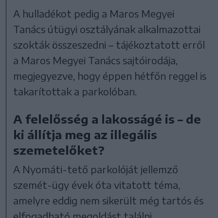
A hulladékot pedig a Maros Megyei
Tanács útügyi osztályának alkalmazottai
szokták összeszedni – tájékoztatott erről
a Maros Megyei Tanács sajtóirodája,
megjegyezve, hogy éppen hétfőn reggel is
takarítottak a parkolóban.
A felelősség a lakosságé is – de
ki állítja meg az illegális
szemetelőket?
A Nyomáti-tető parkolóját jellemző
szemét-ügy évek óta vitatott téma,
amelyre eddig nem sikerült még tartós és
elfogadható megoldást találni.