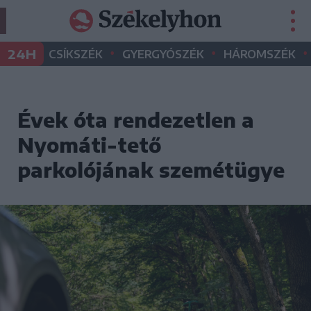
•
•
•
24H
CSÍKSZÉK
GYERGYÓSZÉK
HÁROMSZÉK
Évek óta rendezetlen a
Nyomáti-tető
parkolójának szemétügye