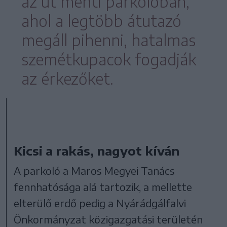
az út menti parkolóban,
ahol a legtöbb átutazó
megáll pihenni, hatalmas
szemétkupacok fogadják
az érkezőket.
Kicsi a rakás, nagyot kíván
A parkoló a Maros Megyei Tanács
fennhatósága alá tartozik, a mellette
elterülő erdő pedig a Nyárádgálfalvi
Önkormányzat közigazgatási területén