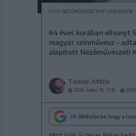
FOTÓ: NÉZŐMŰVÉSZETI KFT./FACEBOOK
64 éves korában elhunyt S
magyar színművész – adta 
alapított Nézőművészeti Kf
Tamás Attila
2026. május 19., 17:15
2026.
Itt állíthatja be, hogy a Go
Mint írják, Scherer Péter kedd 