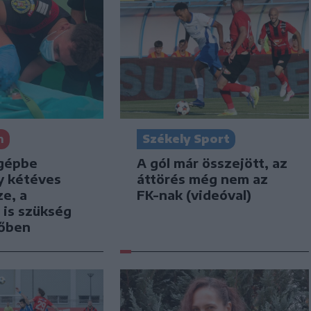
n
Székely Sport
gépbe
A gól már összejött, az
y kétéves
áttörés még nem az
e, a
FK-nak (videóval)
 is szükség
tőben