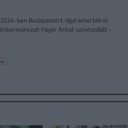
2024-ben Budapestért díjjal ismerték el.
 önkormányzat Páger Antal-színészdíját –
lm