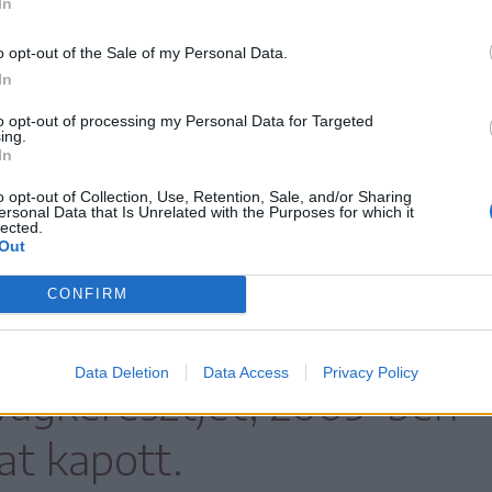
In
mpást adott kezembe az Úr Pesten
.
o opt-out of the Sale of my Personal Data.
In
a
Szenvedélyes nők
című, Herendi Gábor
to opt-out of processing my Personal Data for Targeted
tta mellékszereplőként, amiben a feleségét
ing.
In
erült Kozák Ferencet játszotta.
o opt-out of Collection, Use, Retention, Sale, and/or Sharing
ersonal Data that Is Unrelated with the Purposes for which it
kásságát: 1995-ben vehette át a
lected.
Out
a Filmkritikusok díját,
CONFIRM
agyar Köztársasági
Data Deletion
Data Access
Privacy Policy
vagkeresztjét, 2009-ben
jat kapott.