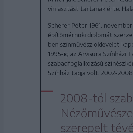
virrasztást tartanak érte. Hal
Scherer Péter 1961. november 
építőmérnöki diplomát szerze
ben színművész oklevelet kap
1995-ig az Arvisura Színházi T
szabadfoglalkozású színészkén
Színház tagja volt. 2002-2008
2008-tól szab
Nézőművészeti
szerepelt tév