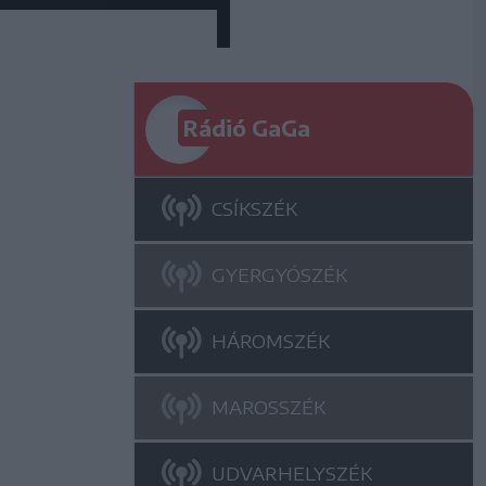
Rádió GaGa
CSÍKSZÉK
GYERGYÓSZÉK
HÁROMSZÉK
MAROSSZÉK
UDVARHELYSZÉK