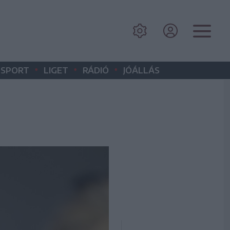
•
•
•
SPORT
LIGET
RÁDIÓ
JÓÁLLÁS