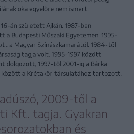
álának oka egyelőre nem ismert.
16-án született Ajkán. 1987-ben
tt a Budapesti Műszaki Egyetemen. 1995-
ott a Magyar Színészkamarától. 1984-től
ársaság tagja volt. 1995-1997 között
t dolgozott, 1997-től 2001-ig a Bárka
 között a Krétakör társulatához tartozott.
adúszó, 2009-től a
 Kft. tagja. Gyakran
ésorozatokban és