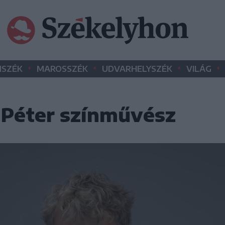
•
•
•
•
SZÉK
MAROSSZÉK
UDVARHELYSZÉK
VILÁG
 Péter színművész