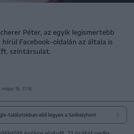
cherer Péter, az egyik legismertebb
hírül Facebook-oldalán az általa is
t. színtársulat.
 május 19., 17:16
ogle-találatokban elöl legyen a Székelyhon!
délelőtt örökre elaludt, 21 órától pedig