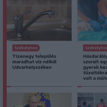
Székelyhon
Székelyho
Tizenegy település
Húsdaráló
maradhat víz nélkül
szorult eg
Udvarhelyszéken
gyerek kez
tűzoltókra
volt a mű