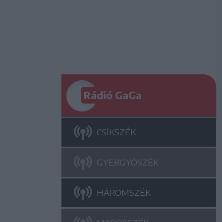
Rádió GaGa
CSÍKSZÉK
GYERGYÓSZÉK
HÁROMSZÉK