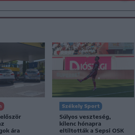
n
Székely Sport
 először
Súlyos veszteség,
az
kilenc hónapra
gok ára
eltiltották a Sepsi OSK