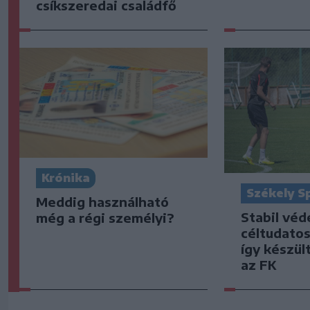
csíkszeredai családfő
Krónika
Székely S
Meddig használható
Stabil vé
még a régi személyi?
céltudato
így készült
az FK