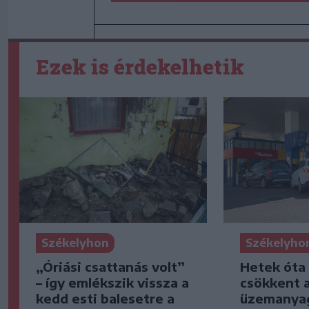
Ezek is érdekelhetik
Székelyhon
Székelyho
„Óriási csattanás volt”
Hetek óta
– így emlékszik vissza a
csökkent 
kedd esti balesetre a
üzemanya