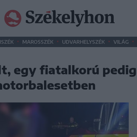
•
•
•
•
SZÉK
MAROSSZÉK
UDVARHELYSZÉK
VILÁG
t, egy fiatalkorú pedi
motorbalesetben