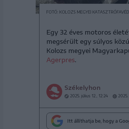
FOTÓ: KOLOZS MEGYEI KATASZTRÓFAVÉDE
Egy 32 éves motoros életét
megsérült egy súlyos közú
Kolozs megyei Magyarkapus
Agerpres
.
Székelyhon
2025. július 12., 12:24
2025. 
Itt állíthatja be, hogy a Go