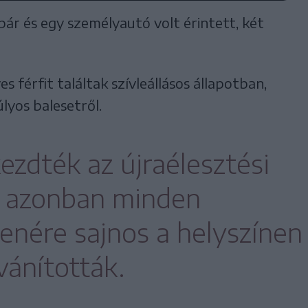
r és egy személyautó volt érintett, két
 férfit találtak szívleállásos állapotban,
lyos balesetről.
zdték az újraélesztési
 azonban minden
lenére sajnos a helyszínen
vánították.