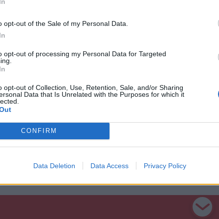
In
 személyautóval,
o opt-out of the Sale of my Personal Data.
In
to opt-out of processing my Personal Data for Targeted
ing.
e-Naszód megyei fiatalember vezetett. Az
In
ohol fogyasztásra, az eredmény negatív lett.
o opt-out of Collection, Use, Retention, Sale, and/or Sharing
ersonal Data that Is Unrelated with the Purposes for which it
lected.
Out
CONFIRM
Data Deletion
Data Access
Privacy Policy