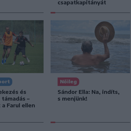
csapatkapitányát
port
Nőileg
dekezés és
Sándor Ella: Na, indíts,
s támadás –
s menjünk!
 a Farul ellen