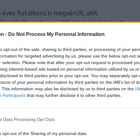
éves fiatalkorú is megsérült, akit
űködő állapotban szállítottak kórházba. A
ltak orvosi ellátásra – tájékoztatott
on -
Do Not Process My Personal Information
asztrófavédelmi Felügyelőség (ISU Cluj).
to opt-out of the sale, sharing to third parties, or processing of your per
formation for targeted advertising by us, please use the below opt-out s
 első megállapításai
r selection. Please note that after your opt-out request is processed y
eing interest-based ads based on personal information utilized by us or
ányság (IPJ Cluj) tájékoztatása szerint a
disclosed to third parties prior to your opt-out. You may separately opt-
óba rohant. Az elsődleges helyszíni
losure of your personal information by third parties on the IAB’s list of
. This information may also be disclosed by us to third parties on the
IA
k megállapították, hogy
Participants
that may further disclose it to other third parties.
iskapusi férfi
l Data Processing Opt Outs
jával összeütközött egy
o opt-out of the Sharing of my personal data.