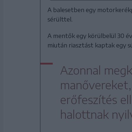
A balesetben egy motorkerékpá
sérülttel.
A mentők egy körülbelül 30 éves
miután riasztást kaptak egy sú
Azonnal megke
manővereket,
erőfeszítés el
halottnak nyil