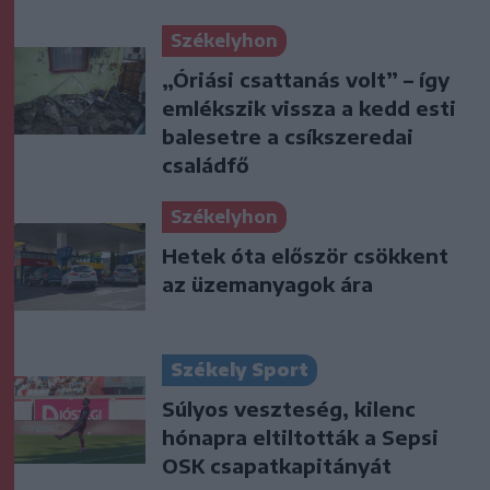
Székelyhon
„Óriási csattanás volt” – így
emlékszik vissza a kedd esti
balesetre a csíkszeredai
családfő
Székelyhon
Hetek óta először csökkent
az üzemanyagok ára
Székely Sport
Súlyos veszteség, kilenc
hónapra eltiltották a Sepsi
OSK csapatkapitányát