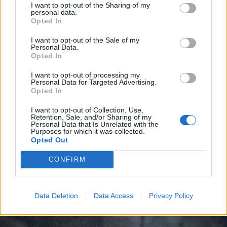
I want to opt-out of the Sharing of my
personal data.
Opted In
I want to opt-out of the Sale of my
Personal Data.
Opted In
I want to opt-out of processing my
Personal Data for Targeted Advertising.
Opted In
2026. augusztus 07., péntek
I want to opt-out of Collection, Use,
Románul is helyt kell állni a hétfőn
Retention, Sale, and/or Sharing of my
Personal Data that Is Unrelated with the
kezdődő írásbeliken – így
Purposes for which it was collected.
Opted Out
készülhetnek a pótérettségizők
CONFIRM
Data Deletion
Data Access
Privacy Policy