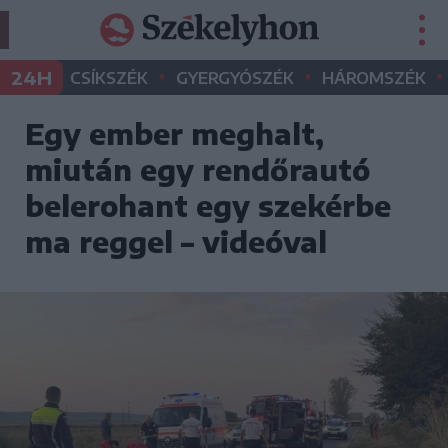
•
•
•
24H
CSÍKSZÉK
GYERGYÓSZÉK
HÁROMSZÉK
Egy ember meghalt,
miután egy rendőrautó
belerohant egy szekérbe
ma reggel – videóval