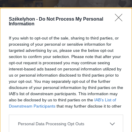
Székelyhon -
Do Not Process My Personal
Information
If you wish to opt-out of the sale, sharing to third parties, or
2026. augusztus 07., péntek
processing of your personal or sensitive information for
targeted advertising by us, please use the below opt-out
Emberi sorsokat, érzelmeket
section to confirm your selection. Please note that after your
mutat be a Magyar Menyasszony
opt-out request is processed you may continue seeing
interest-based ads based on personal information utilized by
kiállítás
us or personal information disclosed to third parties prior to
your opt-out. You may separately opt-out of the further
disclosure of your personal information by third parties on the
IAB’s list of downstream participants. This information may
also be disclosed by us to third parties on the
IAB’s List of
Downstream Participants
that may further disclose it to other
third parties.
Personal Data Processing Opt Outs