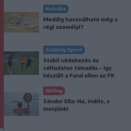
Krónika
Meddig használható még a
régi személyi?
Székely Sport
Stabil védekezés és
céltudatos támadás – így
készült a Farul ellen az FK
Nőileg
Sándor Ella: Na, indíts, s
menjünk!