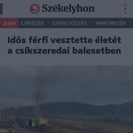
•
•
•
24H
CSÍKSZÉK
GYERGYÓSZÉK
HÁROMSZÉK
Idős férfi vesztette életét
a csíkszeredai balesetben