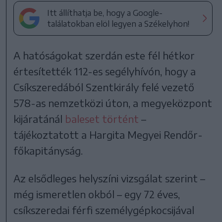
Itt állíthatja be, hogy a Google-
találatokban elöl legyen a Székelyhon!
A hatóságokat szerdán este fél hétkor
értesítették 112-es segélyhívón, hogy a
Csíkszeredából Szentkirály felé vezető
578-as nemzetközi úton, a megyeközpont
kijáratánál
baleset történt
–
tájékoztatott a Hargita Megyei Rendőr-
főkapitányság.
Az elsődleges helyszíni vizsgálat szerint –
még ismeretlen okból – egy 72 éves,
csíkszeredai férfi személygépkocsijával