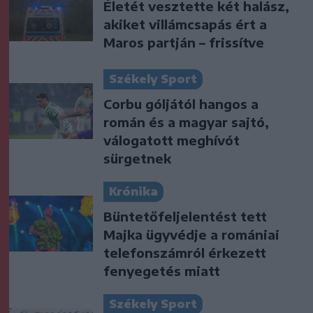
Életét vesztette két halász,
akiket villámcsapás ért a
Maros partján – frissítve
Székely Sport
Corbu góljától hangos a
román és a magyar sajtó,
válogatott meghívót
sürgetnek
Krónika
Büntetőfeljelentést tett
Majka ügyvédje a romániai
telefonszámról érkezett
fenyegetés miatt
Székely Sport