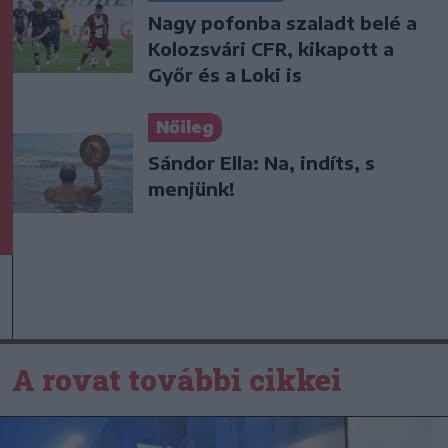
Nagy pofonba szaladt belé a
Kolozsvári CFR, kikapott a
Győr és a Loki is
Nőileg
Sándor Ella: Na, indíts, s
menjünk!
A rovat további cikkei