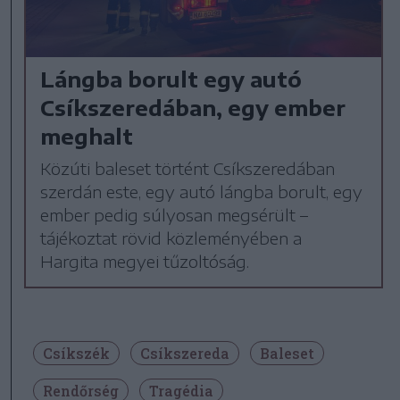
Lángba borult egy autó
Csíkszeredában, egy ember
meghalt
Közúti baleset történt Csíkszeredában
szerdán este, egy autó lángba borult, egy
ember pedig súlyosan megsérült –
tájékoztat rövid közleményében a
Hargita megyei tűzoltóság.
Csíkszék
Csíkszereda
Baleset
Rendőrség
Tragédia