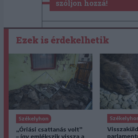
szóljon hozzá!
Ezek is érdekelhetik
Székelyho
Székelyhon
Visszaküld
„Óriási csattanás volt”
parlament
– így emlékszik vissza a