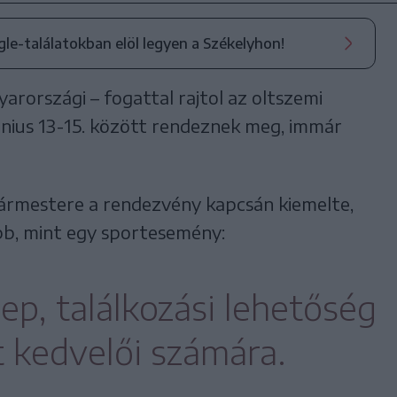
ogle-találatokban elöl legyen a Székelyhon!
yarországi – fogattal rajtol az oltszemi
únius 13-15. között rendeznek meg, immár
gármestere a rendezvény kapcsán kiemelte,
b, mint egy sportesemény:
ep, találkozási lehetőség
t kedvelői számára.