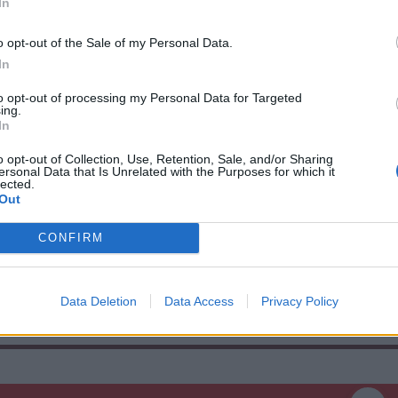
In
yhajtás, kézműveskedés lesz. A fogathajtó
tartják, ezt követi a hegyimentők által
o opt-out of the Sale of my Personal Data.
ünnepélyes megnyitója.
In
to opt-out of processing my Personal Data for Targeted
ing.
rmekkoncertre és humorestre várják a
In
árul. A részletes program elérhető az esemény
o opt-out of Collection, Use, Retention, Sale, and/or Sharing
ersonal Data that Is Unrelated with the Purposes for which it
lected.
Out
CONFIRM
Data Deletion
Data Access
Privacy Policy