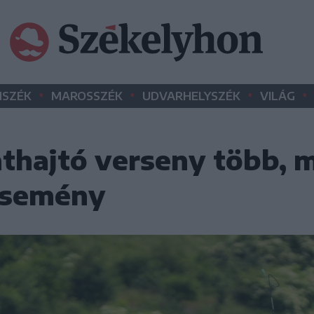
•
•
•
•
SZÉK
MAROSSZÉK
UDVARHELYSZÉK
VILÁG
athajtó verseny több, 
esemény