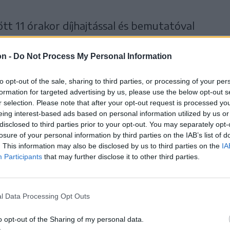
őtt 11 órakor díjhajtással és bemutatóval
hivatalos megnyitót követően kezdődik a
on -
Do Not Process My Personal Information
mosan egész napos kísérőprogramok is
lovaglás, kézműves foglalkozások várják a
to opt-out of the sale, sharing to third parties, or processing of your per
formation for targeted advertising by us, please use the below opt-out s
r selection. Please note that after your opt-out request is processed y
eing interest-based ads based on personal information utilized by us or
disclosed to third parties prior to your opt-out. You may separately opt-
yamán a lovasbemutatója,
losure of your personal information by third parties on the IAB’s list of
. This information may also be disclosed by us to third parties on the
IA
orna és kaszkadőr-show is
Participants
that may further disclose it to other third parties.
ogramban.
l Data Processing Opt Outs
o opt-out of the Sharing of my personal data.