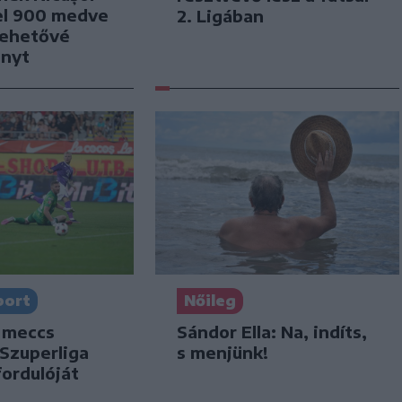
el 900 medve
2. Ligában
lehetővé
ényt
port
Nőileg
 meccs
Sándor Ella: Na, indíts,
 Szuperliga
s menjünk!
ordulóját