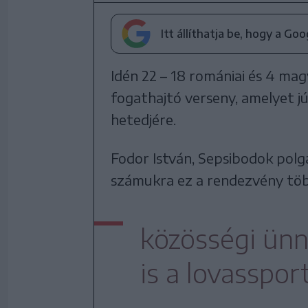
Itt állíthatja be, hogy a Go
Idén 22 – 18 romániai és 4 mag
fogathajtó verseny, amelyet j
hetedjére.
Fodor István, Sepsibodok pol
számukra ez a rendezvény töb
közösségi ünn
is a lovasspor