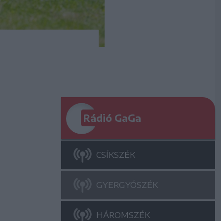
Rádió GaGa
CSÍKSZÉK
GYERGYÓSZÉK
HÁROMSZÉK