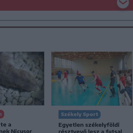
n
Székely Sport
te a
Egyetlen székelyföldi
nek Nicușor
résztvevő lesz a futsal