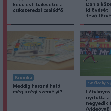
Dan a köz
kedd esti balesetre a
kilövését 
csíkszeredai családfő
tevő törv
Krónika
Székely S
Meddig használható
Látványos
még a régi személyi?
nyitotta a
negyedik f
(videóval)