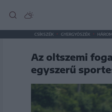
•
•
CSÍKSZÉK
GYERGYÓSZÉK
HÁROM
Az oltszemi fog
egyszerű sport