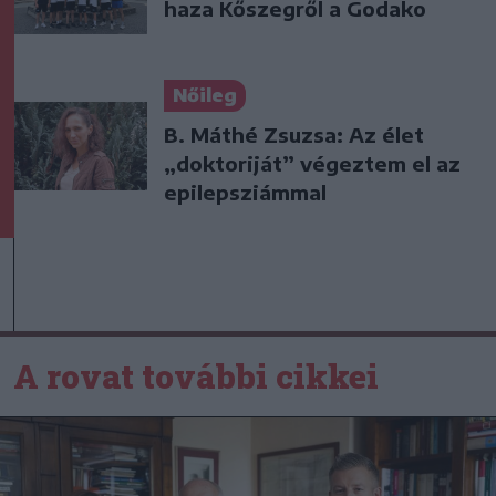
haza Kőszegről a Godako
Nőileg
B. Máthé Zsuzsa: Az élet
„doktoriját” végeztem el az
epilepsziámmal
A rovat további cikkei