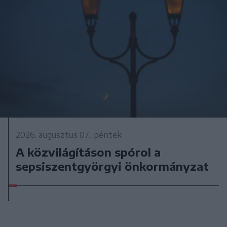
2026. augusztus 07., péntek
A közvilágításon spórol a
sepsiszentgyörgyi önkormányzat