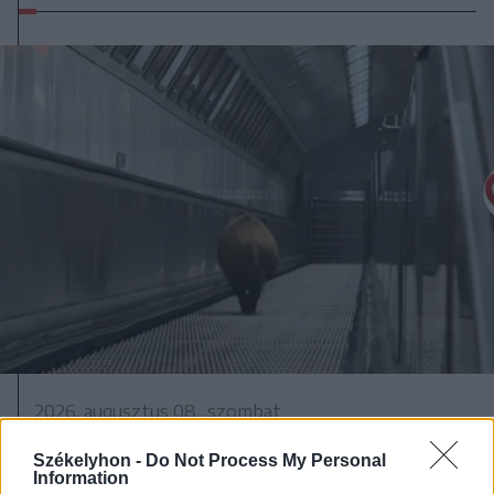
2026. augusztus 08., szombat
Vaddisznó szaladt le a budapesti
Székelyhon -
Do Not Process My Personal
metróba, felszállt az egyik kocsira,
Information