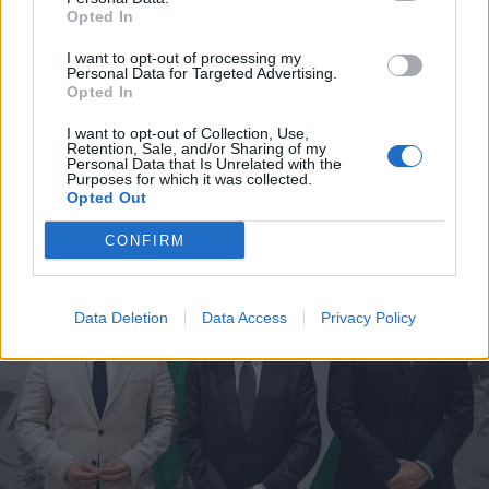
Hétvégén is folytatódik a gázolaj
Opted In
árának csökkenése
I want to opt-out of processing my
Personal Data for Targeted Advertising.
Opted In
I want to opt-out of Collection, Use,
Retention, Sale, and/or Sharing of my
Personal Data that Is Unrelated with the
Purposes for which it was collected.
Opted Out
CONFIRM
Data Deletion
Data Access
Privacy Policy