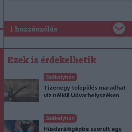
1 hozzászólás
Ezek is érdekelhetik
Székelyhon
Tizenegy település maradhat
víz nélkül Udvarhelyszéken
Székelyhon
Húsdarálógépbe szorult egy