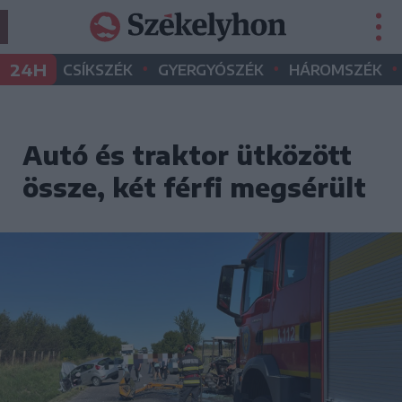
•
•
•
24H
CSÍKSZÉK
GYERGYÓSZÉK
HÁROMSZÉK
Autó és traktor ütközött
össze, két férfi megsérült