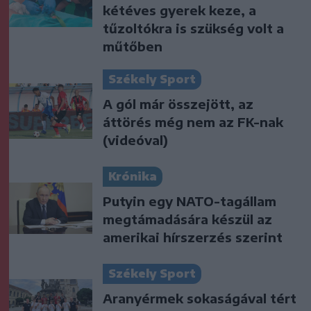
kétéves gyerek keze, a
tűzoltókra is szükség volt a
műtőben
Székely Sport
A gól már összejött, az
áttörés még nem az FK-nak
(videóval)
Krónika
Putyin egy NATO-tagállam
megtámadására készül az
amerikai hírszerzés szerint
Székely Sport
Aranyérmek sokaságával tért