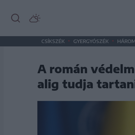
•
•
CSÍKSZÉK
GYERGYÓSZÉK
HÁROM
A román védelmi
alig tudja tartan