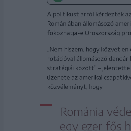
A politikust arról kérdezték a
Romániában állomásozó ameri
fokozhatja-e Oroszország pro
„Nem hiszem, hogy közvetlen 
rotációval állomásozó dandár 
stratégiái között” – jelentette
üzenete az amerikai csapatki
közvéleményt, hogy
Románia védel
egy ezer fős h