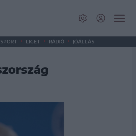
•
•
•
SPORT
LIGET
RÁDIÓ
JÓÁLLÁS
szország