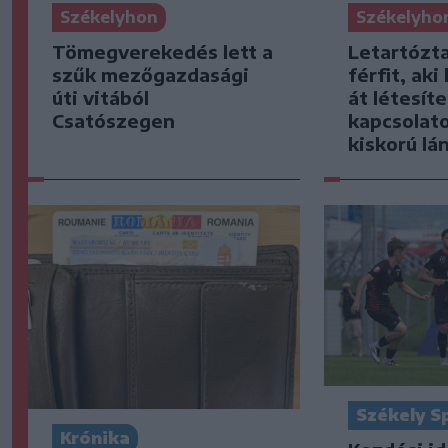
Székelyhon
Székelyho
Tömegverekedés lett a
Letartózt
szűk mezőgazdasági
férfit, ak
úti vitából
át létesíte
Csatószegen
kapcsolat
kiskorú lá
Székely S
Krónika