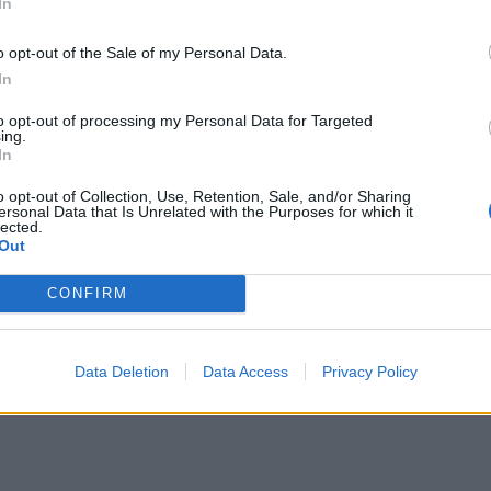
In
ogy Oroszországnak nincs
o opt-out of the Sale of my Personal Data.
madni a NATO-t,
In
to opt-out of processing my Personal Data for Targeted
ing.
In
talmát. Emlékeztetett: a NATO-szerződés 5.
o opt-out of Collection, Use, Retention, Sale, and/or Sharing
ersonal Data that Is Unrelated with the Purposes for which it
lected.
agállam elleni fegyveres támadás esetén a
Out
ország védelmére siet. „És ez egy rendkívüli
CONFIRM
.
Data Deletion
Data Access
Privacy Policy