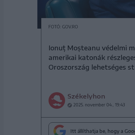
FOTÓ: GOV.RO
Ionuț Moșteanu védelmi mi
amerikai katonák részlege
Oroszország lehetséges str
Székelyhon
2025. november 04., 19:43
Itt állíthatja be, hogy a Go