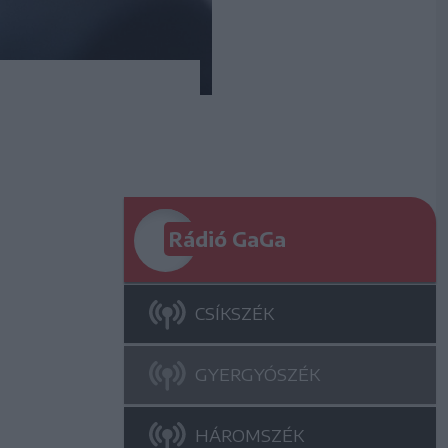
Rádió GaGa
CSÍKSZÉK
GYERGYÓSZÉK
HÁROMSZÉK