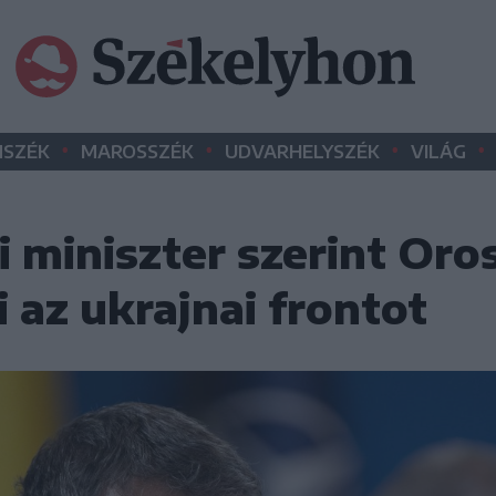
•
•
•
•
SZÉK
MAROSSZÉK
UDVARHELYSZÉK
VILÁG
 miniszter szerint Oro
i az ukrajnai frontot