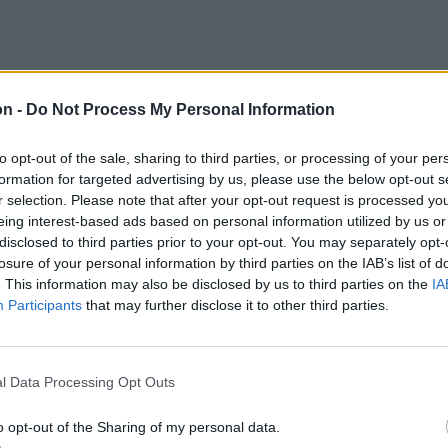
 amerikai katonai jelenlét csökkentése azzal
on -
Do Not Process My Personal Information
a többi kelet-európai NATO-tagállam védelmi
három és fél évvel ezelőtt, Ukrajna orosz
to opt-out of the sale, sharing to third parties, or processing of your per
rpres
.
formation for targeted advertising by us, please use the below opt-out s
r selection. Please note that after your opt-out request is processed y
eing interest-based ads based on personal information utilized by us or
disclosed to third parties prior to your opt-out. You may separately opt-
ani az ukrajnai frontot – ez
losure of your personal information by third parties on the IAB’s list of
t nap mint nap láthatunk.
. This information may also be disclosed by us to third parties on the
IA
Participants
that may further disclose it to other third parties.
haladást értek el, miközben Ukrajna saját
áival és lakosságával, a szövetségesei pedig
l Data Processing Opt Outs
ogatják”– jelentette ki a védelmi miniszter.
o opt-out of the Sharing of my personal data.