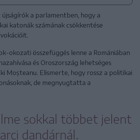
z újságírók a parlamentben, hogy a
kai katonák számának csökkentése
vokációit.
ok-okozati összefüggés lenne a Romániában
hazahívása és Oroszország lehetséges
 ki Moșteanu. Elismerte, hogy rossz a politikai
vonásoknak, de megnyugtatta a
me sokkal többet jelent
arci dandárnál.