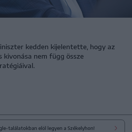
niszter kedden kijelentette, hogy az
s kivonása nem függ össze
atégiáival.
ogle-találatokban elöl legyen a Székelyhon!