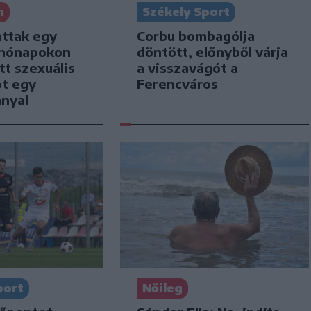
n
Székely Sport
attak egy
Corbu bombagólja
i hónapokon
döntött, előnyből várja
tt szexuális
a visszavágót a
ot egy
Ferencváros
nnyal
port
Nőileg